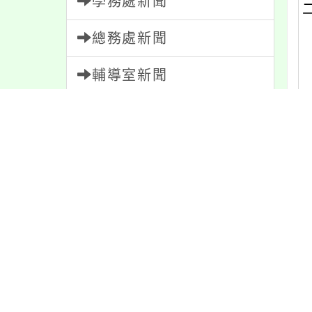
學務處新聞
總務處新聞
輔導室新聞
會計室新聞
人事室新聞
家長會新聞
內
內容標籤
最
特色
6
重要
38
防疫
36
資訊
337
教學
38
緊急
2