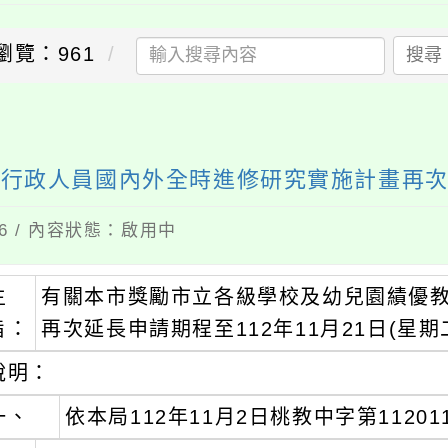
瀏覽：961
搜尋
送出
與行政人員國內外全時進修研究實施計畫再
16 / 內容狀態：啟用中
主
有關本市獎勵市立各級學校及幼兒園績優
旨：
再次延長申請期程至112年11月21日(星
說明：
一、
依本局112年11月2日桃教中字第11201