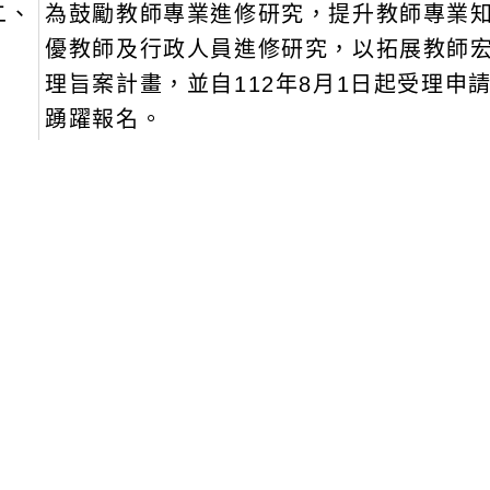
二、
為鼓勵教師專業進修研究，提升教師專業知
優教師及行政人員進修研究，以拓展教師
理旨案計畫，並自112年8月1日起受理申
踴躍報名。
三、
為擴大並積極鼓勵申請，本案受理申請期間再
（園）轉知所屬符合資格教師於期限前繳
文可瀏覽群組：
註冊會員
訪客
新消息-相關內容
related information