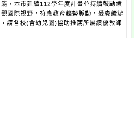
能，本市延續112學年度計畫並持續鼓勵績
宏觀國際視野，符應教育趨勢脈動，爰賡續辦
請，請各校(含幼兒園)協助推薦所屬績優教師
次延長至11月21日(星期二)，請各校
交申請書等資料至承辦學校青溪國中。