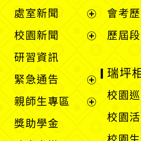
處室新聞
會考歷
展
校園新聞
歷屆段
開
展
研習資訊
選
開
瑞坪
緊急通告
單
選
展
校園巡
親師生專區
單
開
展
校園活
獎助學金
選
開
校園生