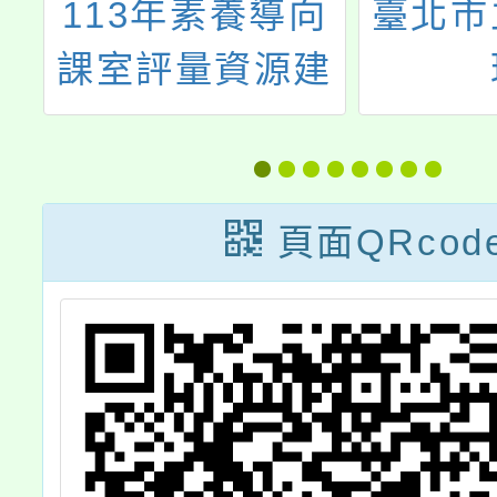
向
臺北市立大學辦
桃園市
建
理
度國民
「2024BestEducation-
師本土
KDP全國學校經
共學專
營與教學創新國
群實
頁面QRcod
際認證獎標竿/特
優方案分享會暨
研習活動」