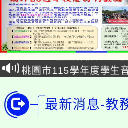
公告本校115學年度第1
「2026金融保險知識
代理(課)教師甄選結果(
桃園市115學年度學生
車」活動
公告本校115學年度第
生本土語及新住民語歌
公告本校115學年度第
代理(課)教師甄選結果(
最新消息-教
轉知中國文化大學推廣
代理(課)教師甄選結果(
轉知苗栗縣政府辦理11
《TA101》溝通分析