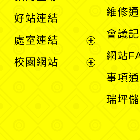
開
維修通
好站連結
選
會議記
處室連結
單
展
網站F
校園網站
開
展
事項通
選
開
瑞坪儲
單
選
單