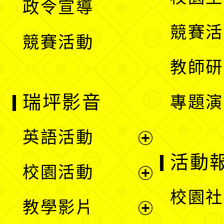
政令宣導
單
選
競賽活
競賽活動
單
教師研
瑞坪影音
專題演
英語活動
展
活動
校園活動
開
展
校園社
教學影片
選
開