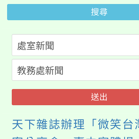
轉知苗栗縣政府辦理11
《TA101》溝通分析
搜尋
桃園市115學年度學生
縣市「校園短影音徵選
程，歡迎學生輔導中心
「桃園市補助參觀特色
要點
門員」簡章及活動海報
心理、諮商輔導、社會
115年度「教育部表揚
展演活動實施計畫」
踴躍報名參加。
系所師生報名參加。
義教育推展貢獻獎」
送出
天下雜誌辦理「微笑台