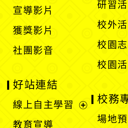
展
研習活
宣導影片
單
選
開
校外活
獲獎影片
單
選
校園志
社團影音
單
校園活
好站連結
校務
線上自主學習
展
場地預
教育宣導