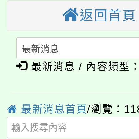
桃園市115學年度學生
縣市「校園短影音徵選
返回首頁
程，歡迎學生輔導中心
「桃園市補助參觀特色
要點
門員」簡章及活動海報
心理、諮商輔導、社會
115年度「教育部表揚
展演活動實施計畫」
踴躍報名參加。
系所師生報名參加。
公告本校115學年度第1
義教育推展貢獻獎」
最新消息 / 內容類型
「2026金融保險知識
代理(課)教師甄選結果(
桃園市115學年度學生
車」活動
公告本校115學年度第
生本土語及新住民語歌
最新消息首頁
/瀏覽：11
公告本校115學年度第
代理(課)教師甄選結果(
轉知中國文化大學推廣
代理(課)教師甄選結果(