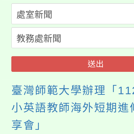
桃園市115學年度學生
縣市「校園短影音徵選
程，歡迎學生輔導中心
「桃園市補助參觀特色
要點
門員」簡章及活動海報
心理、諮商輔導、社會
展演活動實施計畫」
踴躍報名參加。
系所師生報名參加。
送出
臺灣師範大學辦理「11
小英語教師海外短期進
享會」