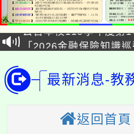
淨零綠領人才培育課程
公告本校115學年度第1
「2026金融保險知識
代理(課)教師甄選結果(
桃園市115學年度學生
車」活動
公告本校115學年度第
生本土語及新住民語歌
最新消息-教
公告本校115學年度第
代理(課)教師甄選結果(
轉知中國文化大學推廣
代理(課)教師甄選結果(
轉知苗栗縣政府辦理11
《TA101》溝通分析
返回首頁
桃園市115學年度學生
縣市「校園短影音徵選