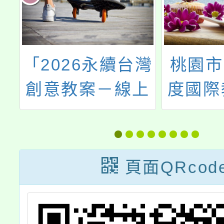
3
「2026永續台灣
桃園市
創意教案－線上
度國際
協
教案分享會」
社群第
特色
頁面QRcod