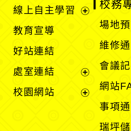
校務
線上自主學習
展
場地預
教育宣導
開
維修通
好站連結
選
會議記
處室連結
單
展
網站F
校園網站
開
展
事項通
選
開
瑞坪儲