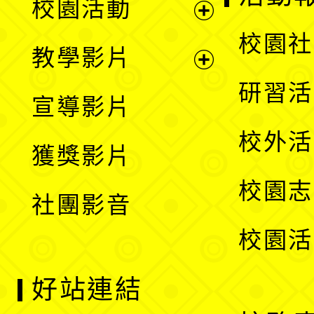
校園活動
開
展
校園社
教學影片
選
開
展
研習活
宣導影片
單
選
開
校外活
獲獎影片
單
選
校園志
社團影音
單
校園活
好站連結