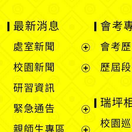
最新消息
會考
處室新聞
會考歷
展
校園新聞
歷屆段
開
展
研習資訊
選
開
瑞坪
緊急通告
單
選
展
校園巡
親師生專區
單