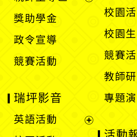
開
展
校園活
獎助學金
選
開
校園生
政令宣導
單
選
競賽活
競賽活動
單
教師研
瑞坪影音
專題演
英語活動
展
活動