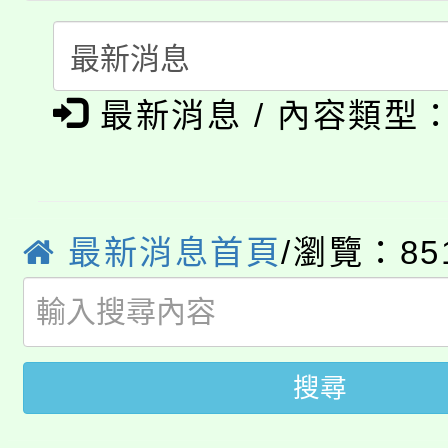
程，歡迎學生輔導中心
「桃園市補助參觀特色
要點
門員」簡章及活動海報
心理、諮商輔導、社會
淨零綠領人才培育課程
展演活動實施計畫」
踴躍報名參加。
系所師生報名參加。
最新消息 / 內容類型
公告本校115學年度第1
「2026金融保險知識
代理(課)教師甄選結果(
桃園市115學年度學生
車」活動
最新消息首頁
/瀏覽：85
公告本校115學年度第
生本土語及新住民語歌
公告本校115學年度第
代理(課)教師甄選結果(
轉知中國文化大學推廣
搜尋
代理(課)教師甄選結果(
轉知苗栗縣政府辦理11
《TA101》溝通分析