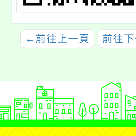
←
前往上一頁
前往下