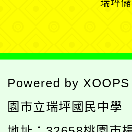
瑞坪儲
單
選
單
Powered by
XOOPS
園市立瑞坪國民中學
地址：
32658桃園市