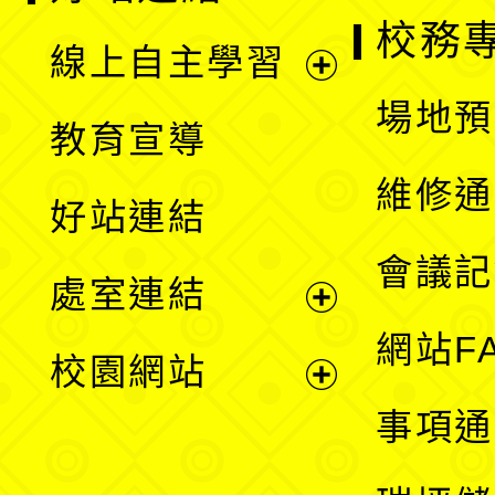
校務
線上自主學習
展
場地預
教育宣導
開
維修通
好站連結
選
會議記
處室連結
單
展
網站F
校園網站
開
展
事項通
選
開