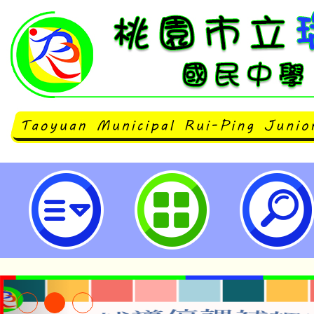
neilrpjhstyc網站設計者：徐嘉裕 N