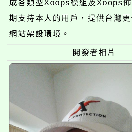
「2026金融保險知識
成各類型Xoops模組及Xoops
代理(課)教師甄選結果(
桃園市115學年度學生
車」活動
期支持本人的用戶，提供台灣更
公告本校115學年度第
生本土語及新住民語歌
網站架設環境。
公告本校115學年度第
代理(課)教師甄選結果(
開發者相片
轉知中國文化大學推廣
代理(課)教師甄選結果(
《TA101》溝通分析
程，歡迎學生輔導中心
心理、諮商輔導、社會
系所師生報名參加。