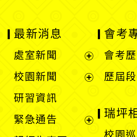
最新消息
會考
處室新聞
會考歷
展
校園新聞
歷屆段
開
展
研習資訊
選
開
瑞坪
緊急通告
單
選
展
校園巡