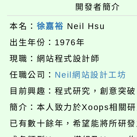
桃園市115學年度學生
車」活動
開發者簡介
公告本校115學年度第
生本土語及新住民語歌
本名：
徐嘉裕
Neil Hsu
公告本校115學年度第
代理(課)教師甄選結果(
出生年份：1976年
轉知中國文化大學推廣
代理(課)教師甄選結果(
現職：網站程式設計師
淨零綠生活教案入校路
《TA101》溝通分析
任職公司：
Neil網站設計工坊
115年食農教育專業人
會
程，歡迎學生輔導中心
目前興趣：程式研究，創意突破
學期銜接期間理賠案件
程
心理、諮商輔導、社會
簡介：本人致力於Xoops相關
淨零綠領人才培育課程
學籍身 分審查程序及
系所師生報名參加。
公告本校115學年度第1
已有數十餘年，希望能將所研發
版