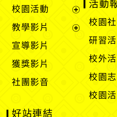
展
活動
校園活動
開
展
校園社
教學影片
選
開
展
研習活
宣導影片
單
選
開
校外活
獲獎影片
單
選
校園志
社團影音
單
校園活
好站連結