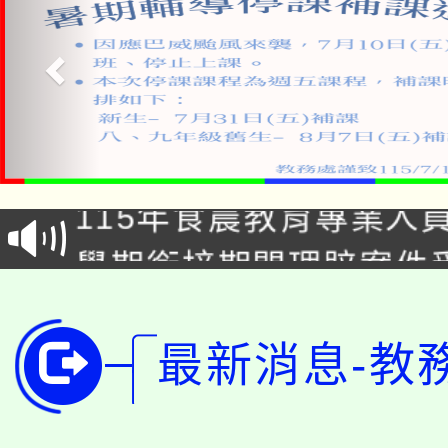
淨零綠生活教案入校路
115年食農教育專業人
會
學期銜接期間理賠案件
程
淨零綠領人才培育課程
學籍身 分審查程序及
公告本校115學年度第1
最新消息-教
版
「2026金融保險知識
代理(課)教師甄選結果(