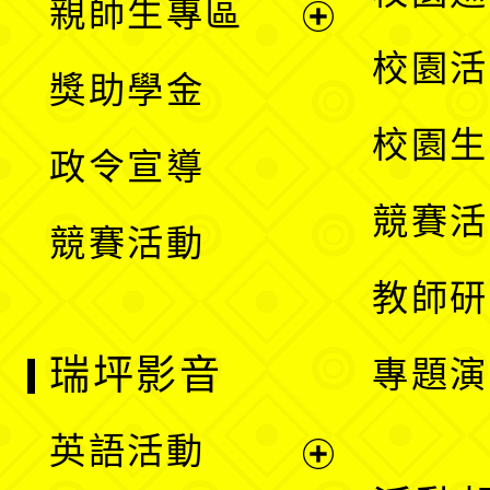
親師生專區
單
開
展
校園活
獎助學金
選
開
校園生
政令宣導
單
選
競賽活
競賽活動
單
教師研
瑞坪影音
專題演
英語活動