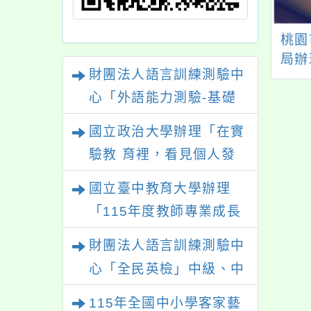
3年度教師專業成長
中正大學辦理「中小
桃園
實施計畫-夢的N
學國際教育成果分享
局辦
財團法人語言訓練測驗中
素養工作坊-屏東
暨國際研討會」
班及
心「外語能力測驗-基礎
場
級（FLPT-Basic）」
國立政治大學辦理「在實
驗教 育裡，看見個人發
展的可能性」
國立臺中教育大學辦理
「115年度教師專業成長
研習—「夢的N次方」實
財團法人語言訓練測驗中
踐家論壇（中區臺中
心「全民英檢」中級、中
場）」
高級測驗
115年全國中小學客家藝