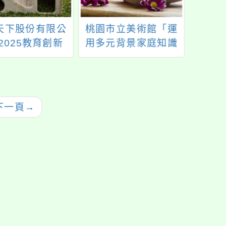
天下股份有限公
桃園市立美術館「運
瑞坪
2025教育創新
用多元背景家庭知識
志工
100」徵件
基金的幼兒方案課
程」、「在國教體系
中面對原住民學生」
專家座談
下一頁
→