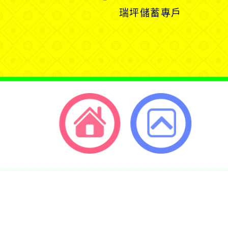
選
開
開
展
瑞坪儲蓄專戶
單
選
選
開
單
單
選
單
返回首頁
返回頂端