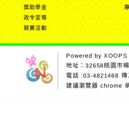
開
展
獎助學金
選
開
政令宣導
單
選
競賽活動
單
Powered by
XOOPS
地址：
32658桃園市
電話 :03-4821468
傳
建議瀏覽器 chrome
網站設計：Neil
網站設計工坊