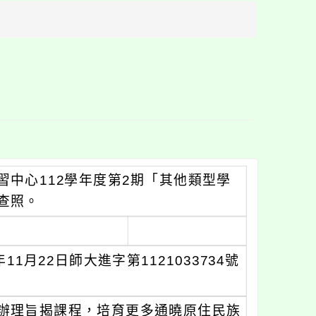
方
區
塊
中心112學年度第2期「其他類型學
查照。
月22日師大進字第1121033734號
辦理旨揭課程，培育更多通曉原住民族