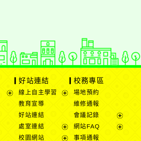
動瀏覽裝置
好站連結
校務專區
線上自主學習
場地預約
展
展
教育宣導
維修通報
開
開
好站連結
會議記錄
選
選
展
處室連結
網站FAQ
單
單
開
展
展
校園網站
事項通報