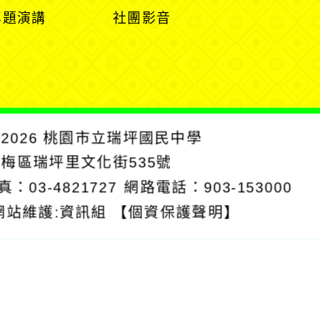
選
選
開
專題演講
社團影音
單
單
選
單
2026
桃園市立瑞坪國民中學
楊梅區瑞坪里文化街535號
真：03-4821727
網路電話：903-153000
網站維護:資訊組
【個資保護聲明】