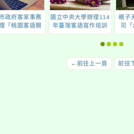
市政府客家事務
國立中央大學辦理114
親子
理「桃園客語開
年臺灣客語寫作培訓
司「
認證獎勵平臺」
營
教育訓練
←
前往上一頁
前往