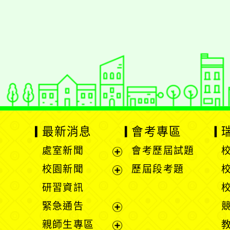
佈景版本：
neilrpjh
適用瀏覽器：Edge、Goo
Xoops版本：
XOOPS
Xoops
網站設計
：
N
Xoops網站設計者：
最新消息
會考專區
處室新聞
會考歷屆試題
展
校園新聞
歷屆段考題
開
展
研習資訊
選
開
緊急通告
單
選
展
親師生專區
單