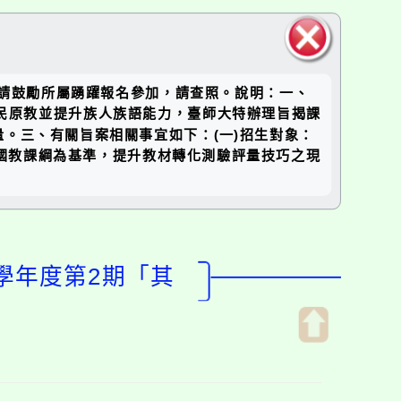
關閉區
，請鼓勵所屬踴躍報名參加，請查照。說明：一、
塊
及全民原教並提升族人族語能力，臺師大特辦理旨揭課
。三、有關旨案相關事宜如下：(一)招生對象：
國教課綱為基準，提升教材轉化測驗評量技巧之現
學年度第2期「其
開
啟
上