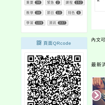
重要
38
緊急
2
課程
152
教學
38
節日
10
特色
6
學習
109
資訊
337
內文
頁面QRcode
最新