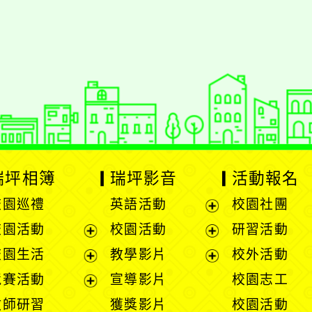
styc
gle、Firefox、Vivaldi、Opera
支援行
 2.5.11
網站語系：zh-TW
eil網站設計工坊
徐嘉裕 Neil hsu
瑞坪相簿
瑞坪影音
活動報名
校園巡禮
英語活動
校園社團
展
校園活動
校園活動
研習活動
開
展
展
校園生活
教學影片
校外活動
選
開
開
展
展
競賽活動
宣導影片
校園志工
單
選
選
開
開
展
教師研習
獲獎影片
校園活動
單
單