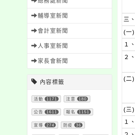
總務處新聞
輔導室新聞
三
會計室新聞
(一)
１
人事室新聞
２
家長會新聞
(二)
內容標籤
活動
1171
注意
180
(三)
公告
1611
報名
1151
１
宣導
274
防疫
36
２