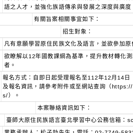
語之人才，並強化族語傳承與發展之深度與廣度
、
有關旨案相關事宜如下：
招生對象：
、
凡有意願學習原住民族文化及語言，並欲參加原
、
欲瞭解以12年國教課綱為基準，提升教材轉化
者。
報名方式：自即日起受理報名至112年12月14
及報名資訊，請參考附件或至網站查詢（https://ntnucam
s/）。
本案聯絡資訊如下：
、
臺師大原住民族語言臺北學習中心公務信箱：scettlc@
、
業務承辦人：松子劼先生，電話：02-7749-5831