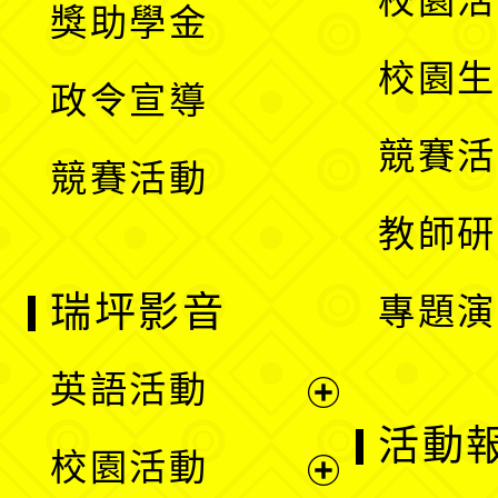
校園活
獎助學金
選
開
校園生
政令宣導
單
選
競賽活
競賽活動
單
教師研
瑞坪影音
專題演
英語活動
展
活動
校園活動