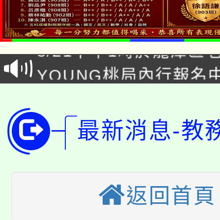
「本色祭」8/29、30
8/21下午1時於龍潭區
場熱烈登場!
YOUNG桃局內行報名
徵才活動。
8月14至27日，桃園
局官網。
115年桃園市運動會8/1
開!
最新消息-教
桃園市低收入戶享有免
田徑場及游泳池舉行。
大園自造教育及科技中心
視費優惠，中低收入戶
大溪自造教育及科技中心
份教師增能研習
返回首頁
半價優惠，詳情可洽有
淨零綠生活教案入校路
份教師研習