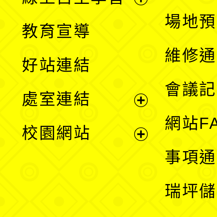
展
場地預
教育宣導
開
維修通
好站連結
選
會議記
處室連結
單
展
網站F
校園網站
開
展
事項通
選
開
瑞坪儲
單
選