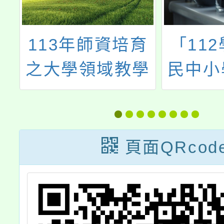
辦
113年師資培育
「11
資
之大學領域教學
民中小
產
研究中心成果交
學生學
研
流
材研發
國民中
頁面QRcod
域扶助
研