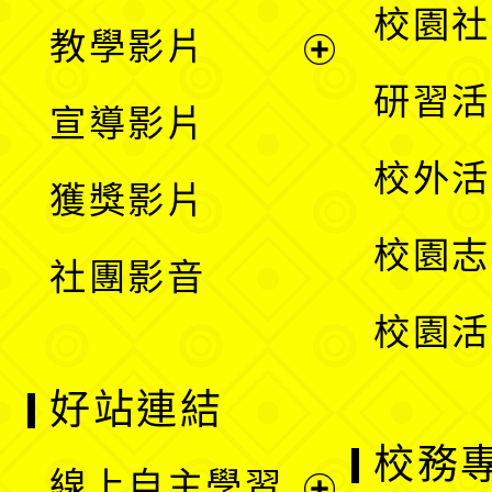
開
展
校園社
教學影片
選
開
展
研習活
宣導影片
單
選
開
校外活
獲獎影片
單
選
校園志
社團影音
單
校園活
好站連結
校務
線上自主學習