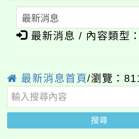
者。
115年食農教育專業人
會
「本色祭」8/29、30
程
最新消息 / 內容類型
8/21下午1時於龍潭區
場熱烈登場!
YOUNG桃局內行報名
徵才活動。
8月14至27日，桃園
局官網。
最新消息首頁
/瀏覽：81
115年桃園市運動會8/1
開!
桃園市低收入戶享有免
田徑場及游泳池舉行。
大園自造教育及科技中心
搜尋
視費優惠，中低收入戶
大溪自造教育及科技中心
份教師增能研習