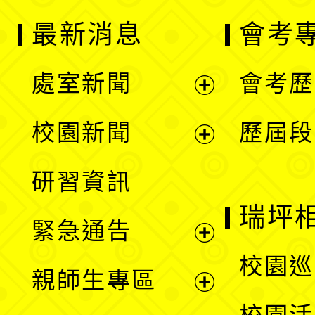
最新消息
會考
處室新聞
會考歷
展
校園新聞
歷屆段
開
展
研習資訊
選
開
瑞坪
緊急通告
單
選
展
校園巡
親師生專區
單
開
展