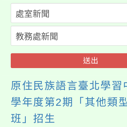
半價優惠，詳情可洽有
淨零綠生活教案入校路
份教師研習
者。
115年食農教育專業人
會
程
送出
原住民族語言臺北學習中
學年度第2期「其他類
班」招生