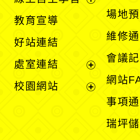
展
場地預
教育宣導
開
維修通
好站連結
選
會議記
處室連結
單
展
網站F
校園網站
開
展
事項通
選
開
瑞坪儲
單
選