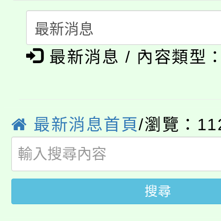
轉知中國文化大學推廣
代理(課)教師甄選結果(
淨零綠生活教案入校路
《TA101》溝通分析
最新消息 / 內容類型
115年食農教育專業人
會
程，歡迎學生輔導中心
學期銜接期間理賠案件
程
心理、諮商輔導、社會
淨零綠領人才培育課程
學籍身 分審查程序及
系所師生報名參加。
最新消息首頁
/瀏覽：11
公告本校115學年度第1
版
「2026金融保險知識
代理(課)教師甄選結果(
桃園市115學年度學生
車」活動
搜尋
公告本校115學年度第
生本土語及新住民語歌