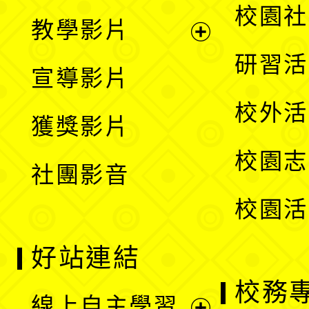
開
展
校園社
教學影片
選
開
展
研習活
宣導影片
單
選
開
校外活
獲獎影片
單
選
校園志
社團影音
單
校園活
好站連結
校務
線上自主學習