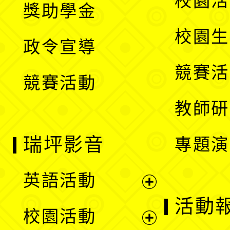
校園活
獎助學金
選
開
校園生
政令宣導
單
選
競賽活
競賽活動
單
教師研
瑞坪影音
專題演
英語活動
展
活動
校園活動