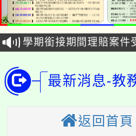
淨零綠生活教案入校路
115年食農教育專業人
會
學期銜接期間理賠案件
程
淨零綠領人才培育課程
學籍身 分審查程序及
公告本校115學年度第1
版
最新消息-教
「2026金融保險知識
代理(課)教師甄選結果(
桃園市115學年度學生
車」活動
公告本校115學年度第
生本土語及新住民語歌
返回首頁
公告本校115學年度第
代理(課)教師甄選結果(