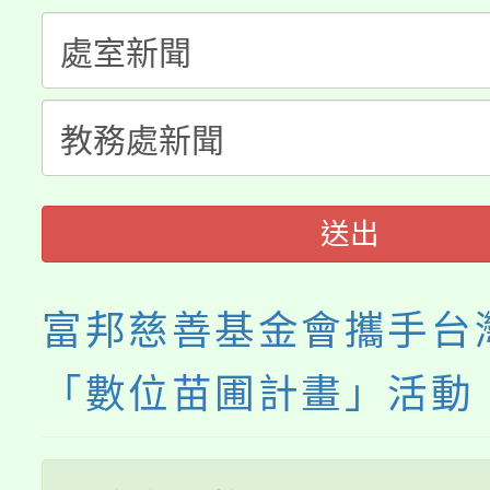
公告本校115學年度第
代理(課)教師甄選結果(
轉知中國文化大學推廣
代理(課)教師甄選結果(
《TA101》溝通分析
程，歡迎學生輔導中心
送出
心理、諮商輔導、社會
系所師生報名參加。
富邦慈善基金會攜手台
「數位苗圃計畫」活動