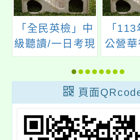
中
「113年度公辦
國立臺
現
公營華德福學校
理「1
的蛻變與展望研
活本土
討會」，
系列
頁面QRcod