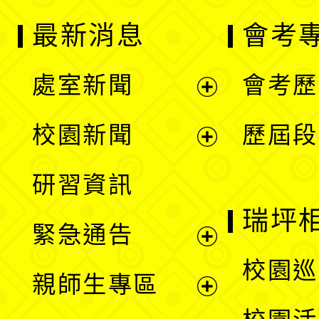
最新消息
會考
處室新聞
會考歷
展
校園新聞
歷屆段
開
展
研習資訊
選
開
瑞坪
緊急通告
單
選
展
校園巡
親師生專區
單
開
展