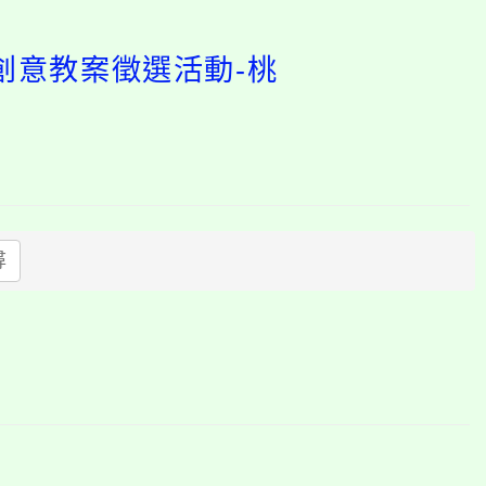
創意教案徵選活動-桃
開
啟
上
方
尋
區
塊