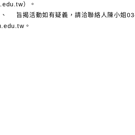
r.edu.tw）。
、 旨揭活動如有疑義，請洽聯絡人陳小姐03-5712
u.edu.tw。
文可瀏覽群組：
註冊會員
訪客
容附件下載
Download attachment