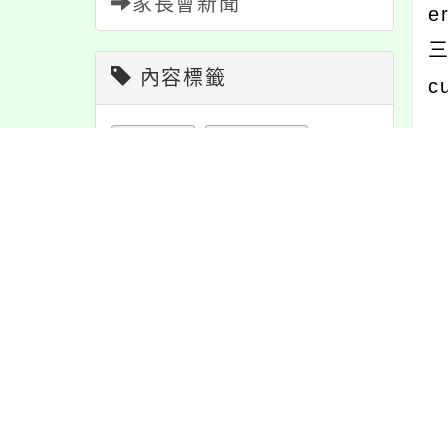
家長會新聞
e
三
內容標籤
c
防疫
36
活動
1171
報名
1151
重要
38
內
學習
109
特色
6
教學
38
內
資訊
337
節日
10
注意
180
公告
1610
宣導
274
緊急
2
課程
152