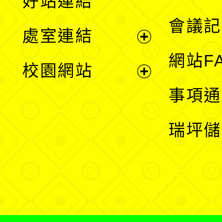
好站連結
選
會議記
處室連結
單
展
網站F
校園網站
開
展
事項通
選
開
瑞坪儲
單
選
單