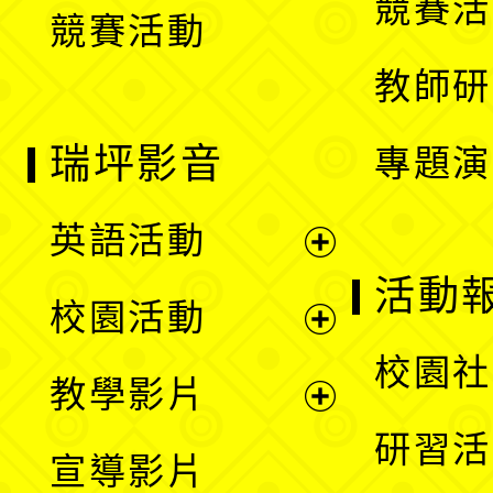
競賽活
競賽活動
單
教師研
瑞坪影音
專題演
英語活動
展
活動
校園活動
開
展
校園社
教學影片
選
開
展
研習活
宣導影片
單