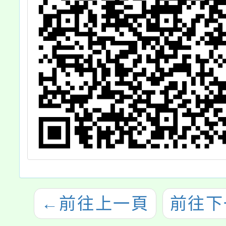
←
前往上一頁
前往下