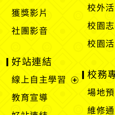
選
開
校外活
獲獎影片
單
選
校園志
社團影音
單
校園活
好站連結
校務
線上自主學習
展
場地預
教育宣導
開
維修通