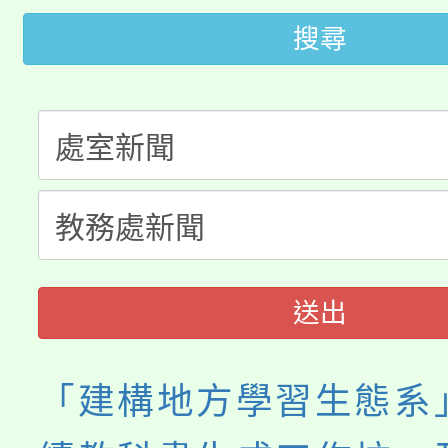
115年桃園市運動會8/1
開!
搜尋
桃園市低收入戶享有免
田徑場及游泳池舉行。
大園自造教育及科技中心
視費優惠，中低收入戶
大溪自造教育及科技中心
份教師增能研習
半價優惠，詳情可洽有
淨零綠生活教案入校路
份教師研習
者。
會
送出
「建構地方學習生態系