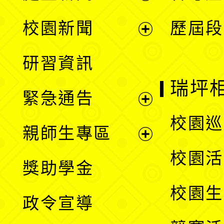
展
校園新聞
歷屆段
開
展
研習資訊
選
開
瑞坪
緊急通告
單
選
展
校園巡
親師生專區
單
開
展
校園活
獎助學金
選
開
校園生
政令宣導
單
選