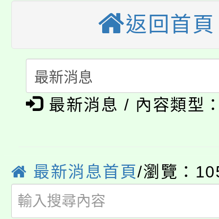
桃園市低收入戶享有免
田徑場及游泳池舉行。
返回首頁
大園自造教育及科技中心
視費優惠，中低收入戶
大溪自造教育及科技中心
份教師增能研習
半價優惠，詳情可洽有
淨零綠生活教案入校路
份教師研習
者。
公告本校115學年度第1
最新消息 / 內容類型
會
「本色祭」8/29、30
代理(課)教師甄選結果
8/21下午1時於龍潭區
場熱烈登場!
告(尚有缺額)
最新消息首頁
/瀏覽：10
YOUNG桃局內行報名
徵才活動。
8月14至27日，桃園
局官網。