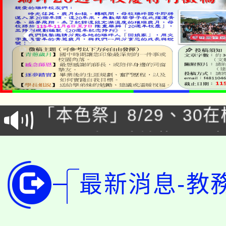
公告本校115學年度第1
「本色祭」8/29、30
代理(課)教師甄選結果
8/21下午1時於龍潭區
場熱烈登場!
告(尚有缺額)
YOUNG桃局內行報名
徵才活動。
最新消息-教
8月14至27日，桃園
局官網。
115年桃園市運動會8/1
開!