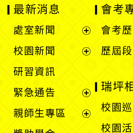
最新消息
會考
處室新聞
會考歷
展
校園新聞
歷屆段
開
展
研習資訊
選
開
瑞坪
緊急通告
單
選
展
校園巡
親師生專區
單
開
展
校園活