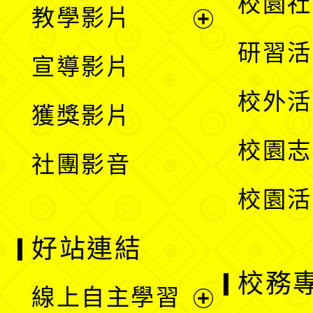
校園社
教學影片
選
開
展
研習活
宣導影片
單
選
開
校外活
獲獎影片
單
選
校園志
社團影音
單
校園活
好站連結
校務
線上自主學習