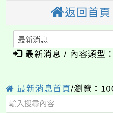
公告本校115學年度第
返回首頁
生本土語及新住民語歌
公告本校115學年度第
代理(課)教師甄選結果(
轉知中國文化大學推廣
代理(課)教師甄選結果(
淨零綠生活教案入校路
《TA101》溝通分析
最新消息 / 內容類型
115年食農教育專業人
會
程，歡迎學生輔導中心
學期銜接期間理賠案件
程
心理、諮商輔導、社會
淨零綠領人才培育課程
學籍身 分審查程序及
最新消息首頁
/瀏覽：10
系所師生報名參加。
公告本校115學年度第1
版
「2026金融保險知識