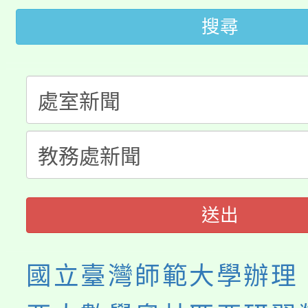
代理(課)教師甄選結果(
搜尋
桃園市115學年度學生
車」活動
公告本校115學年度第
生本土語及新住民語歌
公告本校115學年度第
代理(課)教師甄選結果(
轉知中國文化大學推廣
代理(課)教師甄選結果(
《TA101》溝通分析
程，歡迎學生輔導中心
送出
心理、諮商輔導、社會
國立臺灣師範大學辦理「
系所師生報名參加。