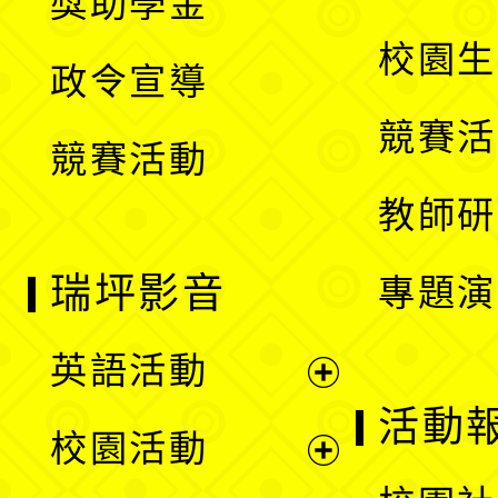
獎助學金
選
開
校園生
政令宣導
單
選
競賽活
競賽活動
單
教師研
瑞坪影音
專題演
英語活動
展
活動
校園活動
開
展