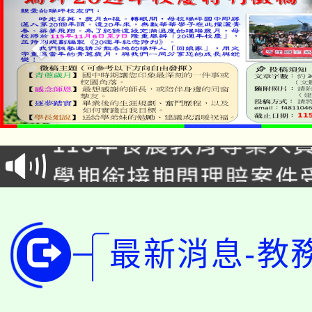
淨零綠生活教案入校路
115年食農教育專業人
會
學期銜接期間理賠案件
程
淨零綠領人才培育課程
學籍身 分審查程序及
公告本校115學年度第1
版
最新消息-教
「2026金融保險知識
代理(課)教師甄選結果(
桃園市115學年度學生
車」活動