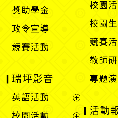
開
展
校園活
獎助學金
選
開
校園生
政令宣導
單
選
競賽活
競賽活動
單
教師研
瑞坪影音
專題演
英語活動
展
活動
校園活動