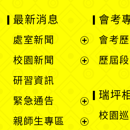
最新消息
會考
處室新聞
會考歷
展
校園新聞
歷屆段
開
展
研習資訊
選
開
瑞坪
緊急通告
單
選
展
校園巡
親師生專區
單