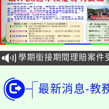
淨零綠生活教案入校路
115年食農教育專業人
會
學期銜接期間理賠案件
程
淨零綠領人才培育課程
學籍身 分審查程序及
公告本校115學年度第1
版
最新消息-教
「2026金融保險知識
代理(課)教師甄選結果(
桃園市115學年度學生
車」活動