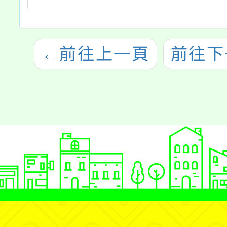
←
前往上一頁
前往下