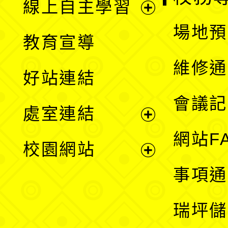
線上自主學習
展
場地預
教育宣導
開
維修通
好站連結
選
會議記
處室連結
單
展
網站F
校園網站
開
展
事項通
選
開
瑞坪儲
單