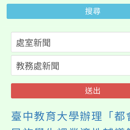
桃園市115學年度學生
車」活動
搜尋
公告本校115學年度第
生本土語及新住民語歌
公告本校115學年度第
代理(課)教師甄選結果(
轉知中國文化大學推廣
代理(課)教師甄選結果(
《TA101》溝通分析
程，歡迎學生輔導中心
送出
心理、諮商輔導、社會
系所師生報名參加。
臺中教育大學辦理「都