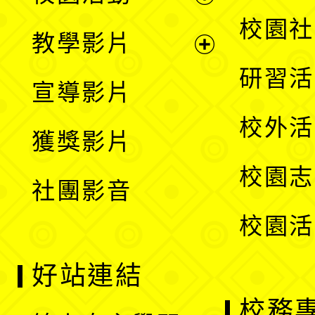
開
展
校園社
教學影片
選
開
展
研習活
宣導影片
單
選
開
校外活
獲獎影片
單
選
校園志
社團影音
單
校園活
好站連結
校務