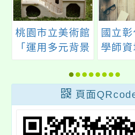
館
國立彰化師範大
教育部
景
學師資培育中心
前教育
的
辦理「校訂跨領
年度臺
域課程與學習任
能研習
教
務設計之課程博
頁面QRcod
住
覽會」教師專業
座
研習