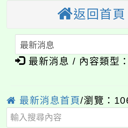
公告本校115學年度第
生本土語及新住民語歌
返回首頁
公告本校115學年度第
代理(課)教師甄選結果(
轉知中國文化大學推廣
代理(課)教師甄選結果(
淨零綠生活教案入校路
《TA101》溝通分析
最新消息 / 內容類型
115年食農教育專業人
會
程，歡迎學生輔導中心
學期銜接期間理賠案件
程
心理、諮商輔導、社會
淨零綠領人才培育課程
學籍身 分審查程序及
系所師生報名參加。
最新消息首頁
/瀏覽：10
公告本校115學年度第1
版
「2026金融保險知識
代理(課)教師甄選結果(