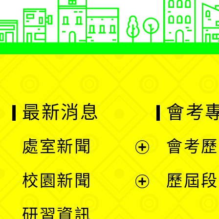
最新消息
會考
處室新聞
會考歷
展
校園新聞
歷屆段
開
展
研習資訊