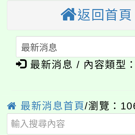
程，歡迎學生輔導中心
「桃園市補助參觀特色
返回首頁
要點
門員」簡章及活動海報
心理、諮商輔導、社會
115年度「教育部表揚
展演活動實施計畫」
踴躍報名參加。
系所師生報名參加。
「2026 ART TAIPE
義教育推展貢獻獎」
「2026金融保險知識
博覽會」之「藝術教育
最新消息 / 內容類型
桃園市115學年度學生
車」活動
公告本校115學年度第
生本土語及新住民語歌
公告本校115學年度第
代理(課)教師甄選結果(
最新消息首頁
/瀏覽：10
轉知中國文化大學推廣
代理(課)教師甄選結果(
轉知苗栗縣政府辦理11