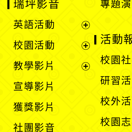
瑞坪影音
專題演
英語活動
展
活動
校園活動
開
展
校園社
教學影片
選
開
展
研習活
宣導影片
單
選
開
校外活
獲獎影片
單
選
校園志
社團影音
單