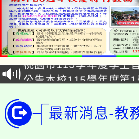
「2026金融保險知識
桃園市115學年度學生
車」活動
公告本校115學年度第
生本土語及新住民語歌
公告本校115學年度第
代理(課)教師甄選結果(
轉知中國文化大學推廣
代理(課)教師甄選結果(
最新消息-教
轉知苗栗縣政府辦理11
《TA101》溝通分析
桃園市115學年度學生
縣市「校園短影音徵選