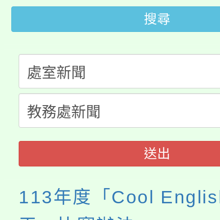
《TA101》溝通分析
搜尋
桃園市115學年度學生
縣市「校園短影音徵選
程，歡迎學生輔導中心
「桃園市補助參觀特色
要點
門員」簡章及活動海報
心理、諮商輔導、社會
115年度「教育部表揚
展演活動實施計畫」
踴躍報名參加。
系所師生報名參加。
「2026 ART TAIPE
義教育推展貢獻獎」
博覽會」之「藝術教育
送出
113年度「Cool Engli