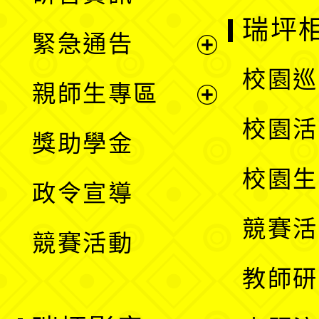
選
開
瑞坪
緊急通告
單
選
展
校園巡
親師生專區
單
開
展
校園活
獎助學金
選
開
校園生
政令宣導
單
選
競賽活
競賽活動
單
教師研