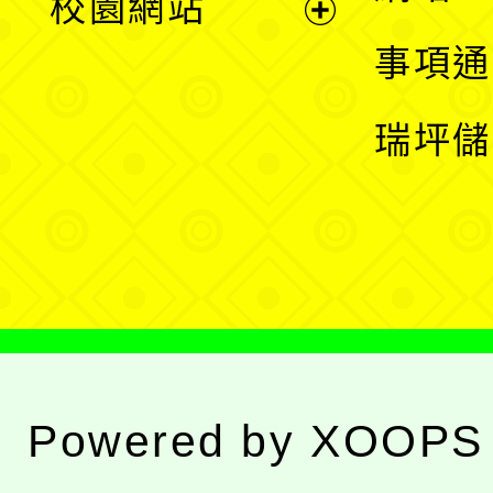
校園網站
開
展
事項通
選
開
瑞坪儲
單
選
單
Powered by
XOOPS