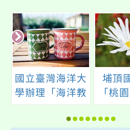
甘
國立臺灣海洋大
埔頂
古
學辦理「海洋教
「桃園
與
育議題數位學習
年度海
地
工作坊」
子教師