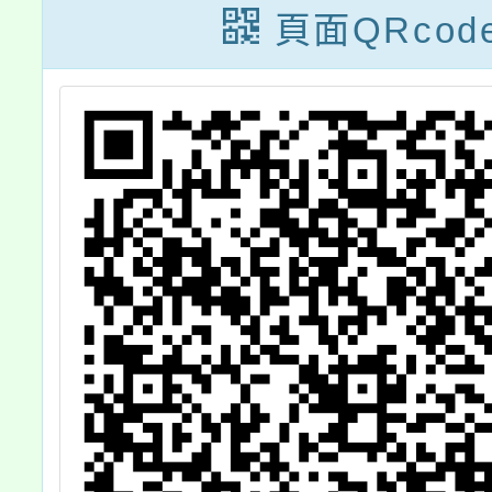
活
頁面QRcod