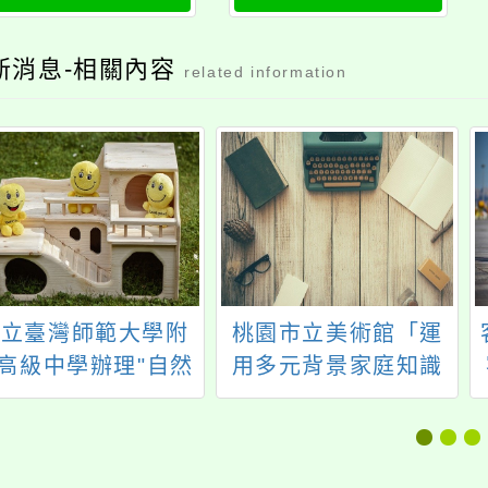
新消息-相關內容
related information
國立臺灣師範大學附
桃園市立美術館「運
高級中學辦理"自然
用多元背景家庭知識
科學探究與實作教材
基金的幼兒方案課
教法及命題系列工作
程」、「在國教體系
坊"
中面對原住民學生」