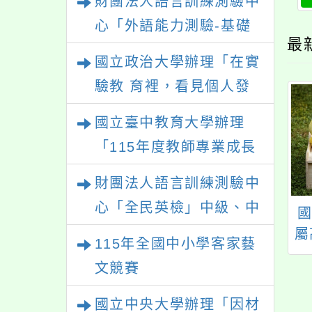
財團法人語言訓練測驗中
心「外語能力測驗-基礎
最
級（FLPT-Basic）」
國立政治大學辦理「在實
驗教 育裡，看見個人發
展的可能性」
國立臺中教育大學辦理
「115年度教師專業成長
研習—「夢的N次方」實
財團法人語言訓練測驗中
踐家論壇（中區臺中
心「全民英檢」中級、中
3年素養導向課室評
教育部113年度中小學
場）」
高級測驗
資源建置暨推廣計
教師專業學習社群召
屬
115年全國中小學客家藝
「跨領域評量」專
集人講師培訓課程
文競賽
題講座
國立中央大學辦理「因材