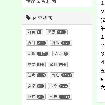
家長會新聞
１
２
內容標籤
特色
6
學習
109
資訊
337
課程
151
活動
1171
緊急
2
重要
38
節日
10
五
注意
180
報名
1151
e
教學
38
宣導
274
防疫
36
公告
1609