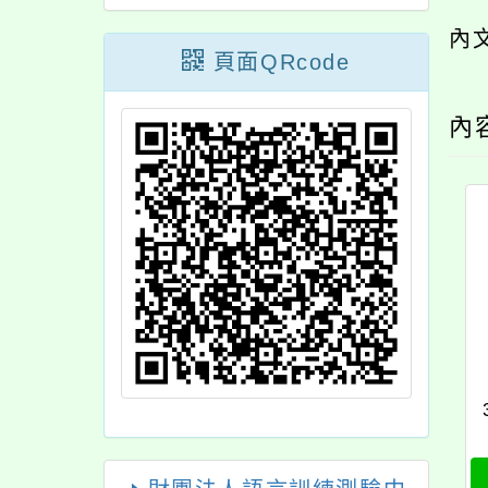
內
頁面QRcode
內