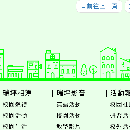
專家座談
←
前往上一頁
瑞坪相簿
瑞坪影音
活動
校園巡禮
英語活動
校園社
展
校園活動
校園活動
研習活
開
展
展
校園生活
教學影片
校外活