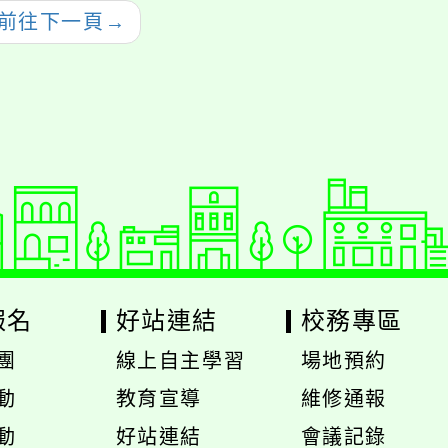
前往下一頁
→
報名
好站連結
校務專區
團
線上自主學習
場地預約
展
展
動
教育宣導
維修通報
開
開
動
好站連結
會議記錄