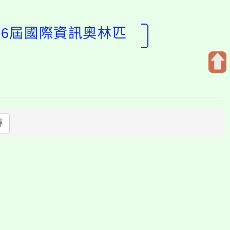
36屆國際資訊奧林匹
開
啟
上
方
尋
區
塊