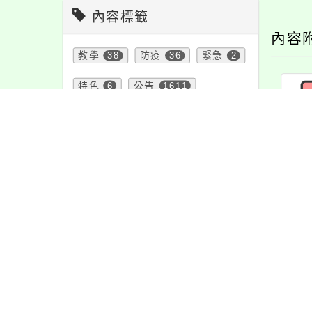
內容標籤
內容
教學
38
防疫
36
緊急
2
特色
6
公告
1611
資訊
337
報名
1151
節日
10
宣導
274
學習
109
注意
180
活動
1171
課程
152
37
重要
38
頁面QRcode
最新