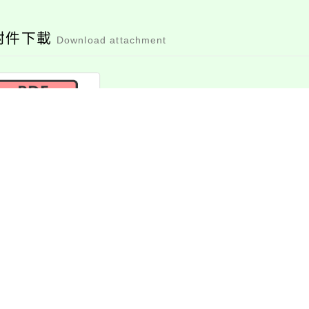
附件下載
Download attachment
6735100e_11201
25147_print
檔案下載
消息-相關內容
related information