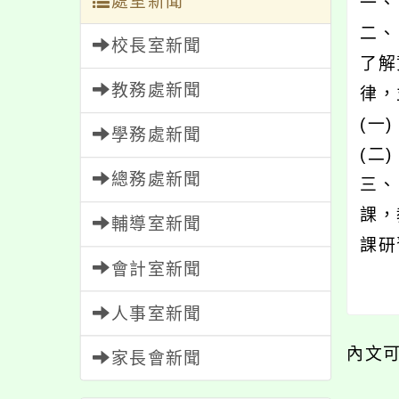
處室新聞
一、
二、
校長室新聞
了解
教務處新聞
律，
(一
學務處新聞
(二
總務處新聞
三、
課，
輔導室新聞
課研
會計室新聞
人事室新聞
內文
家長會新聞