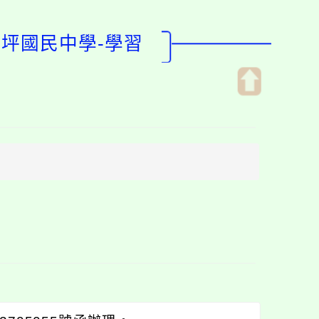
瑞坪國民中學-學習
開
啟
上
方
區
塊