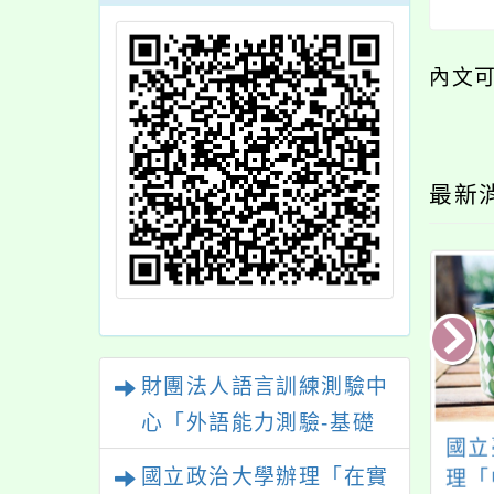
內文
最新
財團法人語言訓練測驗中
心「外語能力測驗-基礎
立臺灣師範大學
國立臺中教育大學辦
國立
級（FLPT-Basic）」
國立政治大學辦理「在實
15年提升國中小女
理「112年度沉浸式族
理「