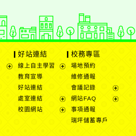
好站連結
校務專區
線上自主學習
場地預約
展
展
教育宣導
維修通報
開
開
好站連結
會議記錄
選
選
展
處室連結
網站FAQ
單
單
開
展
展
校園網站
事項通報
選
開
開
展
瑞坪儲蓄專戶
單
選
選
開
單
單
選