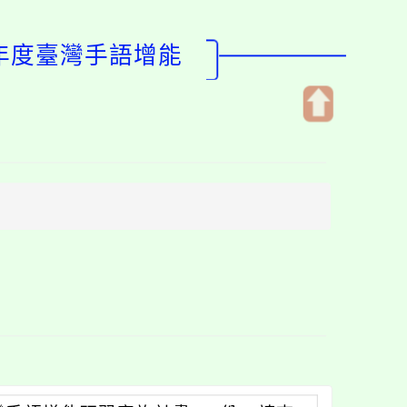
學年度臺灣手語增能
開
啟
上
方
區
塊