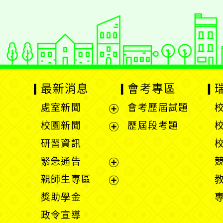
最新消息
會考專區
處室新聞
會考歷屆試題
展
校園新聞
歷屆段考題
開
展
研習資訊
選
開
緊急通告
單
選
展
親師生專區
單
開
展
獎助學金
選
開
政令宣導
單
選