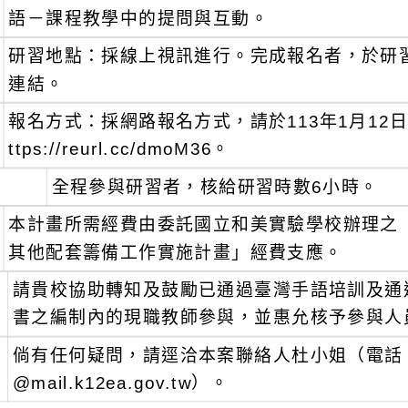
語－課程教學中的提問與互動。
研習地點：採線上視訊進行。完成報名者，於研
連結。
報名方式：採網路報名方式，請於113年1月12
ttps://reurl.cc/dmoM36。
全程參與研習者，核給研習時數6小時。
本計畫所需經費由委託國立和美實驗學校辦理之「
其他配套籌備工作實施計畫」經費支應。
、
請貴校協助轉知及鼓勵已通過臺灣手語培訓及通
書之編制內的現職教師參與，並惠允核予參與人
、
倘有任何疑問，請逕洽本案聯絡人杜小姐（電話：04－
@mail.k12ea.gov.tw）。