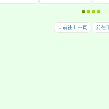
政人員美感素養
學領域教師探究、動
支援
提升計畫」
機融入探究、跨領域
教師
探究(STEM)之課程設
專
計與專業知能成長計
畫」
←
前往上一頁
前往
畫」
師踴