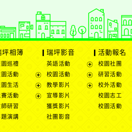
瑞坪相簿
瑞坪影音
活動報名
校園巡禮
英語活動
校園社團
展
校園活動
校園活動
研習活動
開
展
展
校園生活
教學影片
校外活動
選
開
開
展
展
競賽活動
宣導影片
校園志工
單
選
選
開
開
展
教師研習
獲獎影片
校園活動
單
單
選
選
開
專題演講
社團影音
單
單
選
單