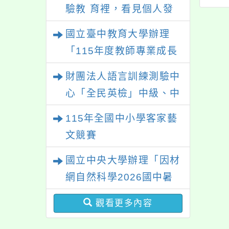
生科學與數學學習
語課程觀摩與教學經
暨行
驗教 育裡，看見個人發
趣-教師增能工作
驗分享」
展的可能性」
國立臺中教育大學辦理
坊」
「115年度教師專業成長
研習—「夢的N次方」實
財團法人語言訓練測驗中
踐家論壇（中區臺中
心「全民英檢」中級、中
場）」
高級測驗
115年全國中小學客家藝
文競賽
國立中央大學辦理「因材
網自然科學2026國中暑
期課程」
觀看更多內容