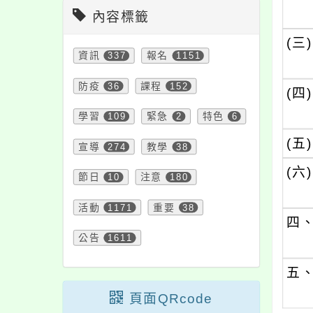
內容標籤
(三)
資訊
337
報名
1151
防疫
36
課程
152
(四)
學習
109
緊急
2
特色
6
(五)
宣導
274
教學
38
(六)
節日
10
注意
180
活動
1171
重要
38
四
公告
1611
五
頁面QRcode