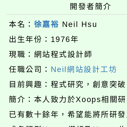
桃園市115學年度學生
開發者簡介
車」活動
公告本校115學年度第
生本土語及新住民語歌
本名：
徐嘉裕
Neil Hsu
公告本校115學年度第
代理(課)教師甄選結果(
出生年份：1976年
轉知中國文化大學推廣
代理(課)教師甄選結果(
現職：網站程式設計師
淨零綠生活教案入校路
《TA101》溝通分析
任職公司：
Neil網站設計工坊
115年食農教育專業人
會
程，歡迎學生輔導中心
目前興趣：程式研究，創意突破
學期銜接期間理賠案件
程
心理、諮商輔導、社會
簡介：本人致力於Xoops相關
淨零綠領人才培育課程
學籍身 分審查程序及
系所師生報名參加。
已有數十餘年，希望能將所研發
公告本校115學年度第1
版