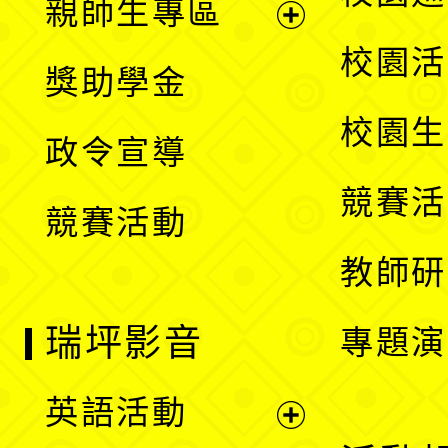
親師生專區
單
開
展
校園活
獎助學金
選
開
校園生
政令宣導
單
選
競賽活
競賽活動
單
教師研
瑞坪影音
專題演
英語活動