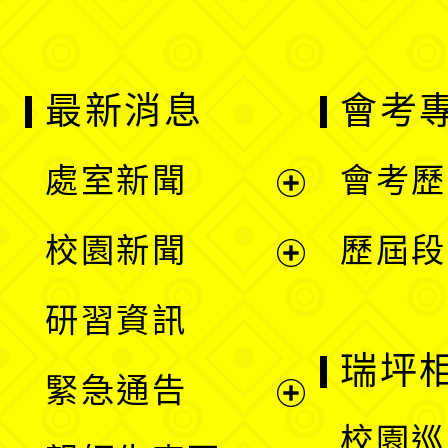
最新消息
會考
處室新聞
會考歷
展
校園新聞
歷屆段
開
展
研習資訊
選
開
瑞坪
緊急通告
單
選
展
校園巡