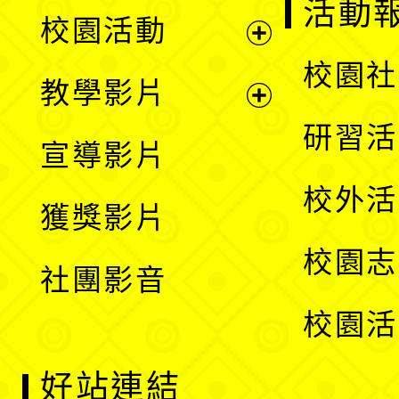
展
活動
校園活動
開
展
校園社
教學影片
選
開
展
研習活
宣導影片
單
選
開
校外活
獲獎影片
單
選
校園志
社團影音
單
校園活
好站連結