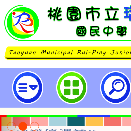
neilrpjhstyc網站設計者：徐嘉裕 N