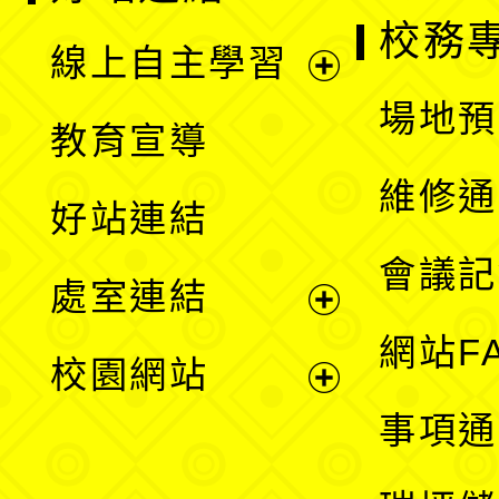
校務
線上自主學習
展
場地預
教育宣導
開
維修通
好站連結
選
會議記
處室連結
單
展
網站F
校園網站
開
展
事項通
選
開