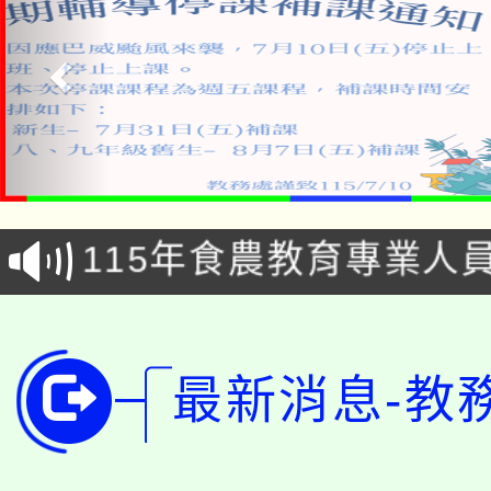
淨零綠生活教案入校路
115年食農教育專業人
會
學期銜接期間理賠案件
程
淨零綠領人才培育課程
學籍身 分審查程序及
最新消息-教
公告本校115學年度第1
版
「2026金融保險知識
代理(課)教師甄選結果(