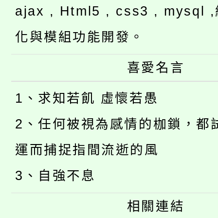
ajax , Html5 , css3 , mysq
化與模組功能開發。
喜愛名言
1、求知若飢 虛懷若愚
2、任何被視為感情的枷鎖，都
運而捕捉指間流逝的風
3、自強不息
相關連結