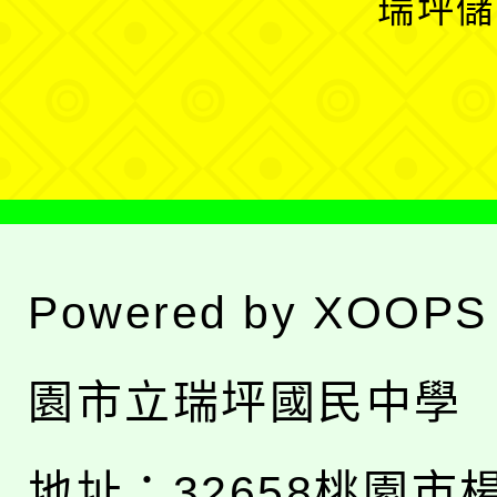
瑞坪儲
單
選
單
Powered by
XOOPS
園市立瑞坪國民中學
地址：
32658桃園市