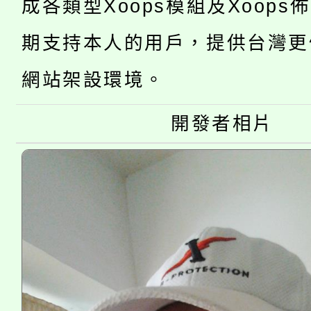
成各類型Xoops模組及Xoops
「2026金融保險知識
代理(課)教師甄選結果(
期支持本人的用戶，提供台灣更
桃園市115學年度學生
車」活動
網站架設環境。
公告本校115學年度第
生本土語及新住民語歌
公告本校115學年度第
開發者相片
代理(課)教師甄選結果(
轉知中國文化大學推廣
代理(課)教師甄選結果(
《TA101》溝通分析
程，歡迎學生輔導中心
心理、諮商輔導、社會