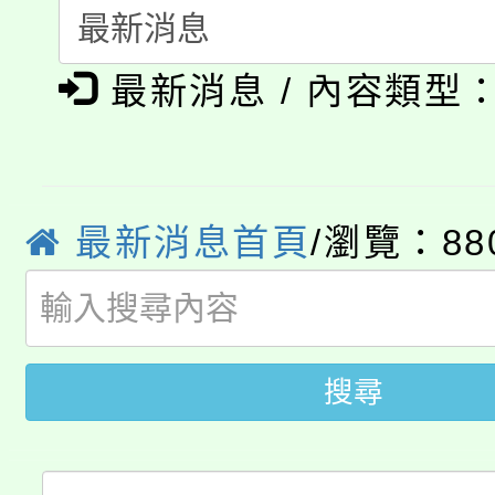
會
「本色祭」8/29、30
程
最新消息 / 內容類型
8/21下午1時於龍潭區
場熱烈登場!
YOUNG桃局內行報名
徵才活動。
8月14至27日，桃園
局官網。
最新消息首頁
/瀏覽：88
115年桃園市運動會8/1
開!
桃園市低收入戶享有免
田徑場及游泳池舉行。
大園自造教育及科技中心
視費優惠，中低收入戶
搜尋
大溪自造教育及科技中心
份教師增能研習
半價優惠，詳情可洽有