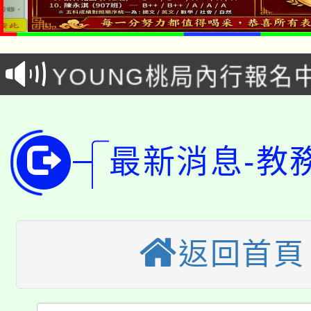
8/21下午1時於龍潭區
場熱烈登場!
YOUNG桃局內行報名
徵才活動。
8月14至27日，桃園
局官網。
115年桃園市運動會8/1
開!
最新消息-教
桃園市低收入戶享有免
田徑場及游泳池舉行。
大園自造教育及科技中心
視費優惠，中低收入戶
大溪自造教育及科技中心
份教師增能研習
半價優惠，詳情可洽有
返回首頁
淨零綠生活教案入校路
份教師研習
者。
115年食農教育專業人