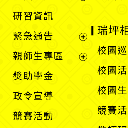
開
展
研習資訊
選
開
瑞坪
緊急通告
單
選
展
校園巡
親師生專區
單
開
展
校園活
獎助學金
選
開
校園生
政令宣導
單
選
競賽活
競賽活動
單