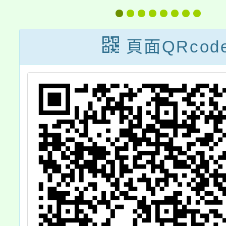
教
畫」工作坊
計
頁面QRcod