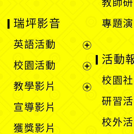
教師研
瑞坪影音
專題演
英語活動
展
活動
校園活動
開
展
校園社
教學影片
選
開
展
研習活
宣導影片
單
選
開
校外活
獲獎影片
單