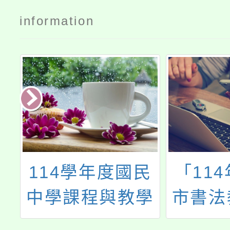
information
民
「114年度桃園
國立陽
學
市書法教學師資
學辦理
)
專業成長課程計
期中學