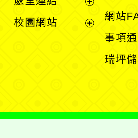
處室連結
單
展
網站F
校園網站
開
展
事項通
選
開
瑞坪儲
單
選
單