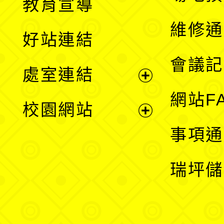
教育宣導
開
維修通
好站連結
選
會議記
處室連結
單
展
網站F
校園網站
開
展
事項通
選
開
瑞坪儲
單
選
單