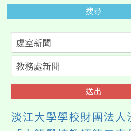
田徑場及游泳池舉行。
搜尋
大園自造教育及科技中心
視費優惠，中低收入戶
大溪自造教育及科技中心
份教師增能研習
半價優惠，詳情可洽有
淨零綠生活教案入校路
份教師研習
者。
115年食農教育專業人
會
程
送出
淡江大學學校財團法人