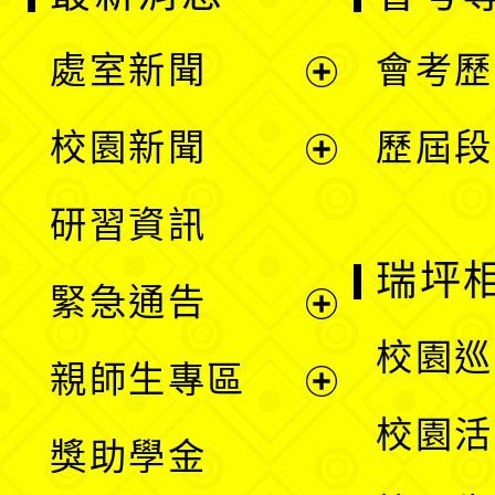
處室新聞
會考歷
展
校園新聞
歷屆段
開
展
研習資訊
選
開
瑞坪
緊急通告
單
選
展
校園巡
親師生專區
單
開
展
校園活
獎助學金
選
開