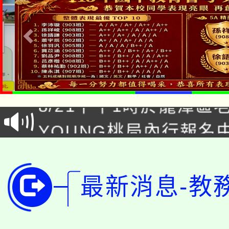
「本色祭」8/29、30
8/21下午1時於龍潭區
場熱烈登場!
YOUNG桃局內行報名
徵才活動。
8月14至27日，桃園
局官網。
115年桃園市運動會8/1
開!
最新消息-教
桃園市低收入戶享有免
田徑場及游泳池舉行。
大園自造教育及科技中心