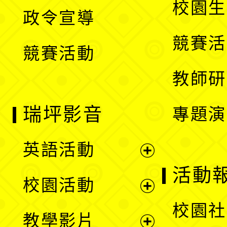
校園生
政令宣導
單
選
競賽活
競賽活動
單
教師研
瑞坪影音
專題演
英語活動
展
活動
校園活動
開
展
校園社
教學影片