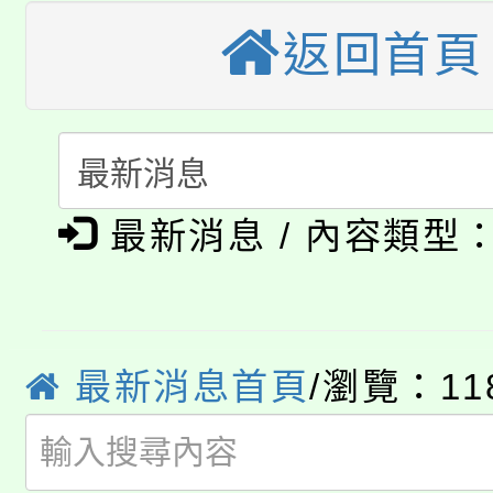
視費優惠，中低收入戶
返回首頁
大溪自造教育及科技中心
份教師增能研習
半價優惠，詳情可洽有
淨零綠生活教案入校路
份教師研習
者。
115年食農教育專業人
會
「本色祭」8/29、30
程
最新消息 / 內容類型
8/21下午1時於龍潭區
場熱烈登場!
YOUNG桃局內行報名
徵才活動。
8月14至27日，桃園
最新消息首頁
/瀏覽：11
局官網。
115年桃園市運動會8/1
開!
桃園市低收入戶享有免