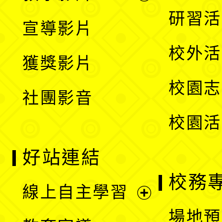
選
開
展
研習活
宣導影片
單
選
開
校外活
獲獎影片
單
選
校園志
社團影音
單
校園活
好站連結
校務
線上自主學習
展
場地預