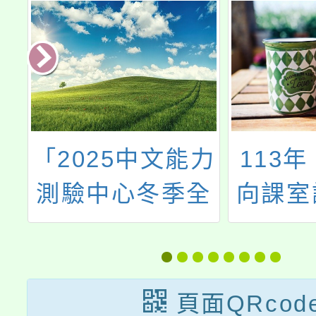
位
「2025中文能力
113
新
測驗中心冬季全
向課室
習
國大會考」
建置
動
畫」之
向評量
頁面QRcod