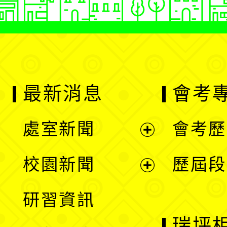
最新消息
會考
處室新聞
會考歷
展
校園新聞
歷屆段
開
展
研習資訊
選
開
瑞坪