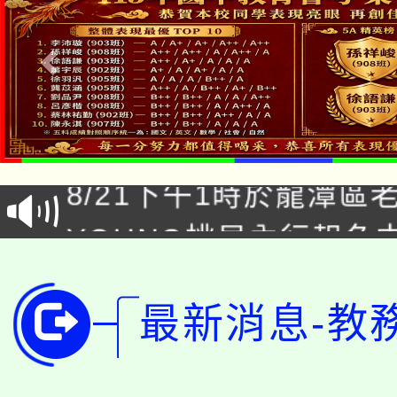
「本色祭」8/29、30
8/21下午1時於龍潭區
場熱烈登場!
YOUNG桃局內行報名
徵才活動。
8月14至27日，桃園
局官網。
最新消息-教
115年桃園市運動會8/1
開!
桃園市低收入戶享有免
田徑場及游泳池舉行。