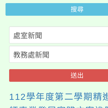
桃園市低收入戶享有免
田徑場及游泳池舉行。
搜尋
大園自造教育及科技中心
視費優惠，中低收入戶
大溪自造教育及科技中心
份教師增能研習
半價優惠，詳情可洽有
淨零綠生活教案入校路
份教師研習
者。
115年食農教育專業人
會
程
送出
112學年度第二學期精