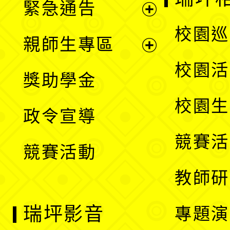
緊急通告
單
選
展
校園巡
親師生專區
單
開
展
校園活
獎助學金
選
開
校園生
政令宣導
單
選
競賽活
競賽活動
單
教師研
瑞坪影音
專題演