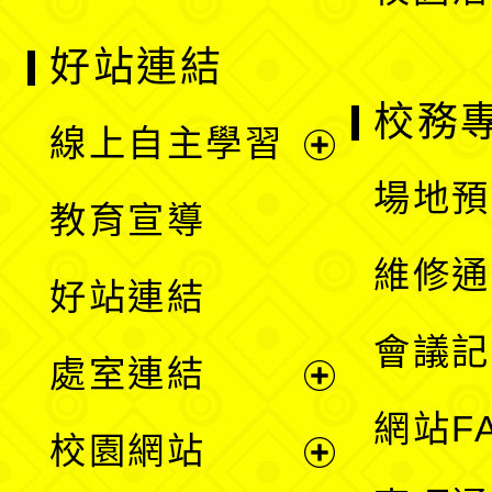
好站連結
校務
線上自主學習
展
場地預
教育宣導
開
維修通
好站連結
選
會議記
處室連結
單
展
網站F
校園網站
開