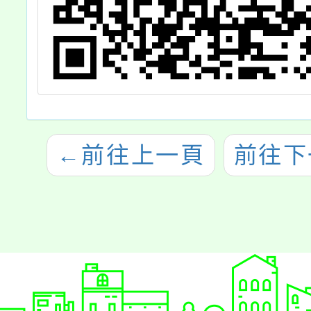
←
前往上一頁
前往下