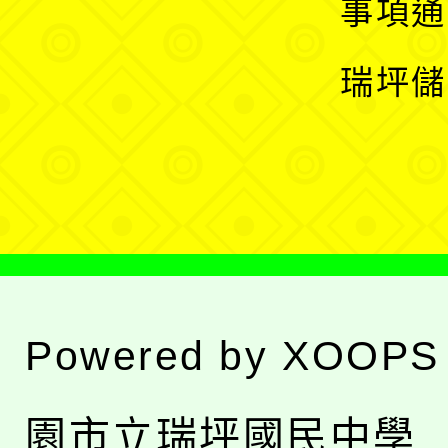
展
事項通
選
開
瑞坪儲
單
選
單
Powered by
XOOPS
園市立瑞坪國民中學