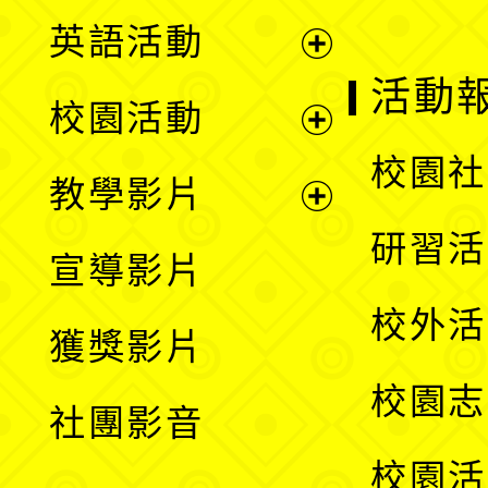
英語活動
展
活動
校園活動
開
展
校園社
教學影片
選
開
展
研習活
宣導影片
單
選
開
校外活
獲獎影片
單
選
校園志
社團影音
單
校園活