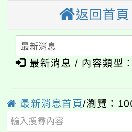
大園自造教育及科技中心
視費優惠，中低收入戶
返回首頁
大溪自造教育及科技中心
份教師增能研習
半價優惠，詳情可洽有
淨零綠生活教案入校路
份教師研習
者。
115年食農教育專業人
會
「本色祭」8/29、30
最新消息 / 內容類型
程
8/21下午1時於龍潭區
場熱烈登場!
YOUNG桃局內行報名
徵才活動。
最新消息首頁
/瀏覽：10
8月14至27日，桃園
局官網。
115年桃園市運動會8/1
開!