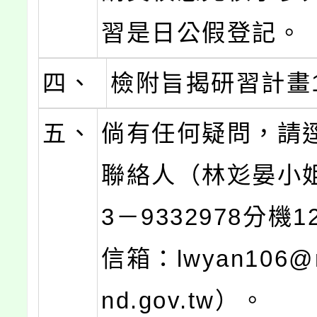
習是日公假登記。
四、
檢附旨揭研習計畫
五、
倘有任何疑問，請
聯絡人（林彣晏小
3－9332978分機
信箱：lwyan106@ma
nd.gov.tw）。