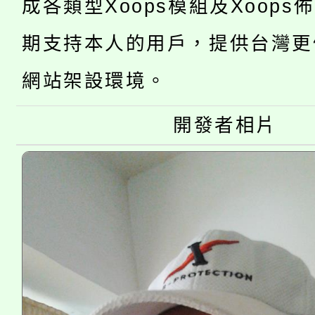
成各類型Xoops模組及Xoops
轉知中國文化大學推廣
代理(課)教師甄選結果(
期支持本人的用戶，提供台灣更
轉知苗栗縣政府辦理11
《TA101》溝通分析
網站架設環境。
桃園市115學年度學生
縣市「校園短影音徵選
程，歡迎學生輔導中心
「桃園市補助參觀特色
開發者相片
要點
門員」簡章及活動海報
心理、諮商輔導、社會
115年度「教育部表揚
展演活動實施計畫」
踴躍報名參加。
系所師生報名參加。
義教育推展貢獻獎」