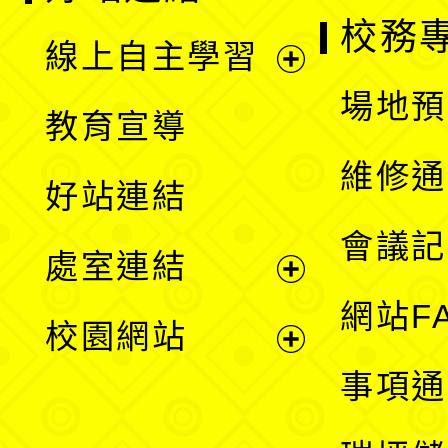
校務
線上自主學習
展
場地預
教育宣導
開
維修通
好站連結
選
會議記
處室連結
單
展
網站F
校園網站
開
展
事項通
選
開