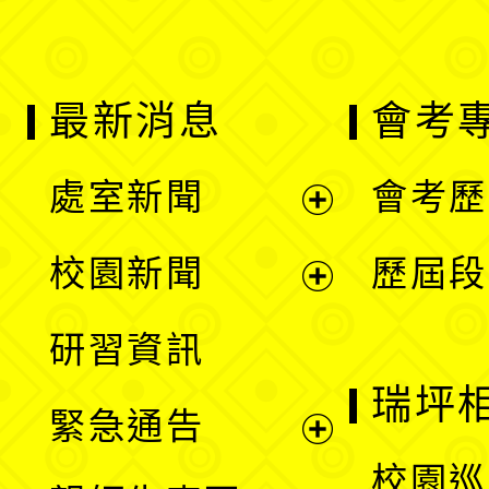
最新消息
會考
處室新聞
會考歷
展
校園新聞
歷屆段
開
展
研習資訊
選
開
瑞坪
緊急通告
單
選
展
校園巡