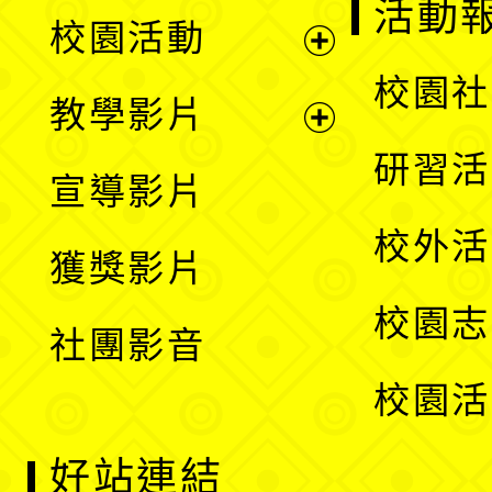
展
活動
校園活動
開
展
校園社
教學影片
選
開
展
研習活
宣導影片
單
選
開
校外活
獲獎影片
單
選
校園志
社團影音
單
校園活
好站連結