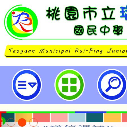
neilrpjhstyc網站設計者：徐嘉裕 N