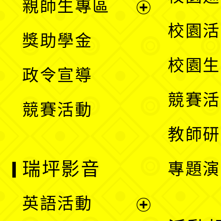
親師生專區
單
開
展
校園活
獎助學金
選
開
校園生
政令宣導
單
選
競賽活
競賽活動
單
教師研
瑞坪影音
專題演
英語活動