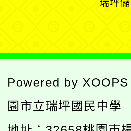
瑞坪儲
單
選
單
Powered by
XOOPS
園市立瑞坪國民中學
地址：
32658桃園市