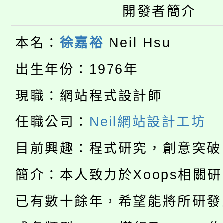
轉知苗栗縣政府辦理11
開發者簡介
《TA101》溝通分析
桃園市115學年度學生
縣市「校園短影音徵選
程，歡迎學生輔導中心
本名：
徐嘉裕
Neil Hsu
「桃園市補助參觀特色
要點
門員」簡章及活動海報
心理、諮商輔導、社會
出生年份：1976年
115年度「教育部表揚
展演活動實施計畫」
踴躍報名參加。
現職：網站程式設計師
系所師生報名參加。
公告本校115學年度第1
義教育推展貢獻獎」
任職公司：
Neil網站設計工坊
「2026金融保險知識
代理(課)教師甄選結果(
目前興趣：程式研究，創意突破
桃園市115學年度學生
車」活動
簡介：本人致力於Xoops相關
公告本校115學年度第
生本土語及新住民語歌
已有數十餘年，希望能將所研發
公告本校115學年度第
代理(課)教師甄選結果(