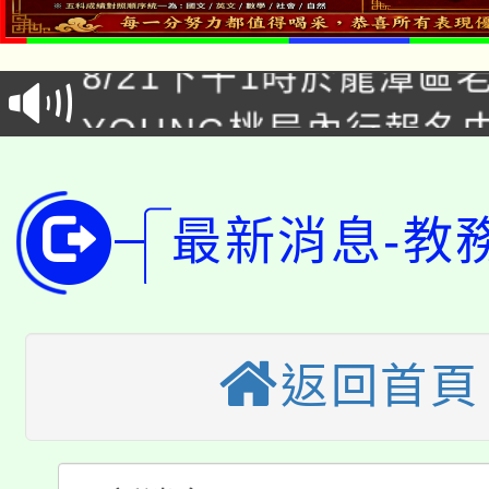
「本色祭」8/29、30
8/21下午1時於龍潭區
場熱烈登場!
YOUNG桃局內行報名
徵才活動。
8月14至27日，桃園
局官網。
115年桃園市運動會8/1
開!
最新消息-教
桃園市低收入戶享有免
田徑場及游泳池舉行。
大園自造教育及科技中心
視費優惠，中低收入戶
返回首頁
大溪自造教育及科技中心
份教師增能研習
半價優惠，詳情可洽有
淨零綠生活教案入校路
份教師研習
者。