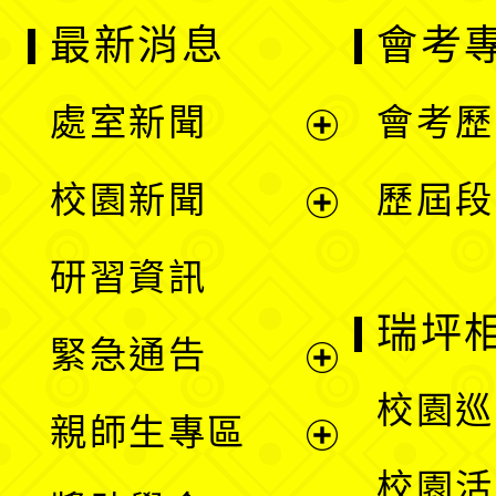
最新消息
會考
處室新聞
會考歷
展
校園新聞
歷屆段
開
展
研習資訊
選
開
瑞坪
緊急通告
單
選
展
校園巡
親師生專區
單
開
展
校園活