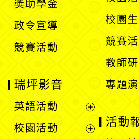
獎助學金
選
開
校園生
政令宣導
單
選
競賽活
競賽活動
單
教師研
瑞坪影音
專題演
英語活動
展
活動
校園活動
開