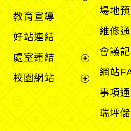
展
場地預
教育宣導
開
維修通
好站連結
選
會議記
處室連結
單
展
網站F
校園網站
開
展
事項通
選
開
瑞坪儲
單
選