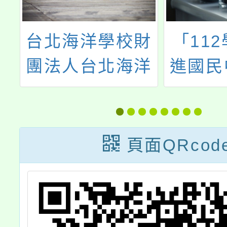
辦
台北海洋學校財
「11
小
團法人台北海洋
進國民
業
科技大學「海洋
師教學
資源利用」磨課
程品質
師(MOOCs)課
計畫
頁面QRcod
程
112
師資培