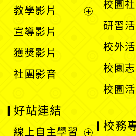
展
校園社
教學影片
選
開
展
研習活
宣導影片
單
選
開
校外活
獲獎影片
單
選
校園志
社團影音
單
校園活
好站連結
校務
線上自主學習