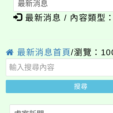
115年食農教育專業人
會
「本色祭」8/29、30
程
最新消息 / 內容類型
8/21下午1時於龍潭區
場熱烈登場!
YOUNG桃局內行報名
徵才活動。
8月14至27日，桃園
最新消息首頁
/瀏覽：10
局官網。
115年桃園市運動會8/1
開!
桃園市低收入戶享有免
田徑場及游泳池舉行。
搜尋
大園自造教育及科技中心
視費優惠，中低收入戶
大溪自造教育及科技中心
份教師增能研習
半價優惠，詳情可洽有