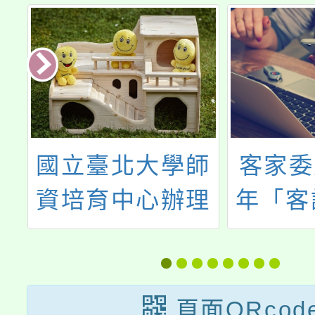
與
國立臺北大學師
客家委
大
資培育中心辦理
年「客
語
「SDGs教案課
程設計」工作坊
頁面QRcod