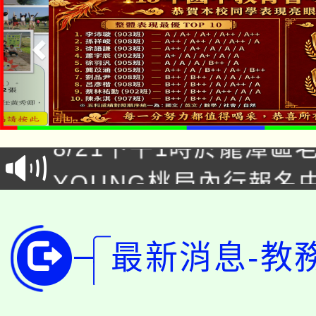
「本色祭」8/29、30
8/21下午1時於龍潭區
場熱烈登場!
YOUNG桃局內行報名
徵才活動。
8月14至27日，桃園
局官網。
115年桃園市運動會8/1
開!
最新消息-教
桃園市低收入戶享有免
田徑場及游泳池舉行。
大園自造教育及科技中心