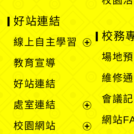
校園活
好站連結
校務
線上自主學習
展
場地預
教育宣導
開
維修通
好站連結
選
會議記
處室連結
單
展
網站F
校園網站