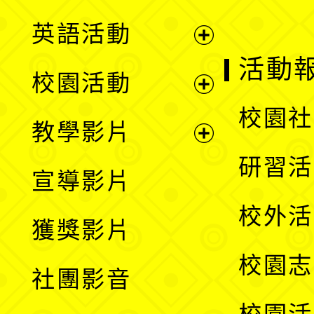
英語活動
展
活動
校園活動
開
展
校園社
教學影片
選
開
展
研習活
宣導影片
單
選
開
校外活
獲獎影片
單
選
校園志
社團影音
單