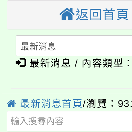
視費優惠，中低收入戶
返回首頁
大溪自造教育及科技中心
份教師增能研習
半價優惠，詳情可洽有
淨零綠生活教案入校路
份教師研習
者。
115年食農教育專業人
會
「本色祭」8/29、30
程
最新消息 / 內容類型
8/21下午1時於龍潭區
場熱烈登場!
YOUNG桃局內行報名
徵才活動。
8月14至27日，桃園
最新消息首頁
/瀏覽：93
局官網。
115年桃園市運動會8/1
開!