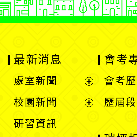
最新消息
會考
處室新聞
會考歷
展
校園新聞
歷屆段
開
展
研習資訊
選
開