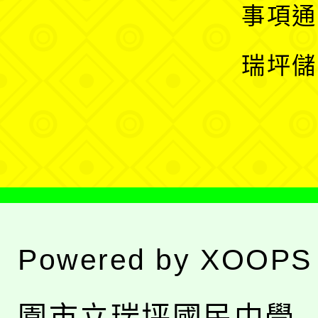
開
展
事項通
選
開
瑞坪儲
單
選
單
Powered by
XOOPS
園市立瑞坪國民中學