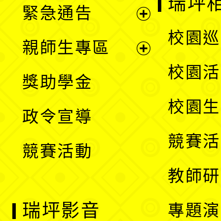
瑞坪
緊急通告
單
選
展
校園巡
親師生專區
單
開
展
校園活
獎助學金
選
開
校園生
政令宣導
單
選
競賽活
競賽活動
單
教師研
瑞坪影音
專題演