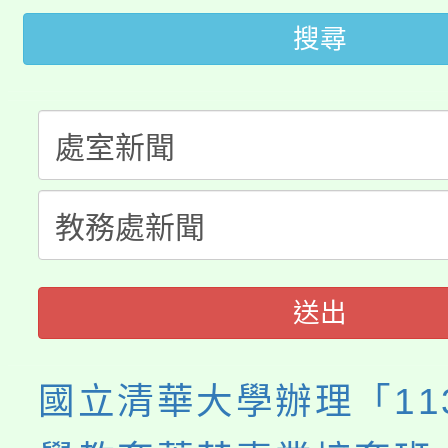
桃園市低收入戶享有免
田徑場及游泳池舉行。
搜尋
大園自造教育及科技中心
視費優惠，中低收入戶
大溪自造教育及科技中心
份教師增能研習
半價優惠，詳情可洽有
淨零綠生活教案入校路
份教師研習
者。
115年食農教育專業人
會
程
送出
國立清華大學辦理「11