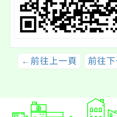
←
前往上一頁
前往下