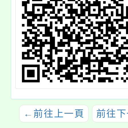
←
前往上一頁
前往下