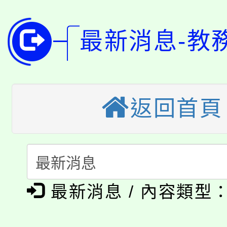
學籍身 分審查程序及
公告本校115學年度第1
版
最新消息-教
「2026金融保險知識
代理(課)教師甄選結果(
桃園市115學年度學生
車」活動
公告本校115學年度第
生本土語及新住民語歌
返回首頁
公告本校115學年度第
代理(課)教師甄選結果(
轉知中國文化大學推廣
代理(課)教師甄選結果(
淨零綠生活教案入校路
《TA101》溝通分析
最新消息 / 內容類型
115年食農教育專業人
會
程，歡迎學生輔導中心