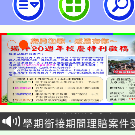
育班」-桃園市立瑞坪國民中學
淨零綠生活教案入校路
115年食農教育專業人
會
學期銜接期間理賠案件
程
淨零綠領人才培育課程