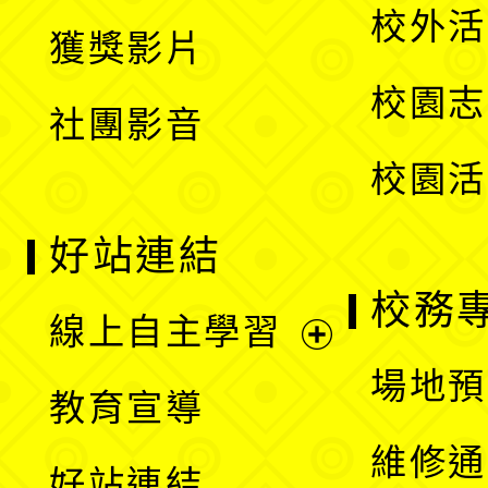
開
校外活
獲獎影片
單
選
校園志
社團影音
單
校園活
好站連結
校務
線上自主學習
展
場地預
教育宣導
開
維修通
好站連結