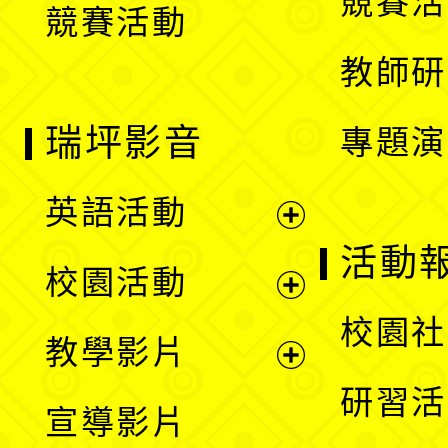
競賽活
競賽活動
單
教師研
瑞坪影音
專題演
英語活動
展
活動
校園活動
開
展
校園社
教學影片
選
開
展
研習活
宣導影片
單
選