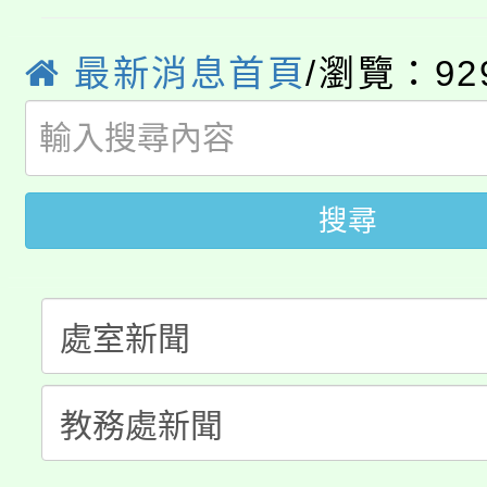
學期銜接期間理賠案件
程
心理、諮商輔導、社會
淨零綠領人才培育課程
學籍身 分審查程序及
最新消息首頁
/瀏覽：92
系所師生報名參加。
公告本校115學年度第1
版
「2026金融保險知識
代理(課)教師甄選結果(
桃園市115學年度學生
車」活動
搜尋
公告本校115學年度第
生本土語及新住民語歌
公告本校115學年度第
代理(課)教師甄選結果(
轉知中國文化大學推廣
代理(課)教師甄選結果(
《TA101》溝通分析