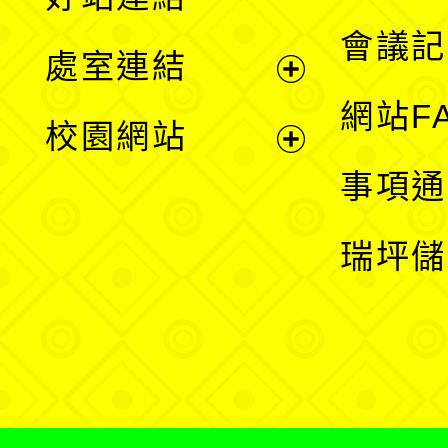
選
會議記
處室連結
單
展
網站F
校園網站
開
展
事項通
選
開
瑞坪儲
單
選
單