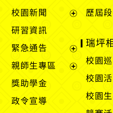
展
校園新聞
歷屆段
開
展
研習資訊
選
開
瑞坪
緊急通告
單
選
展
校園巡
親師生專區
單
開
展
校園活
獎助學金
選
開
校園生
政令宣導
單
選