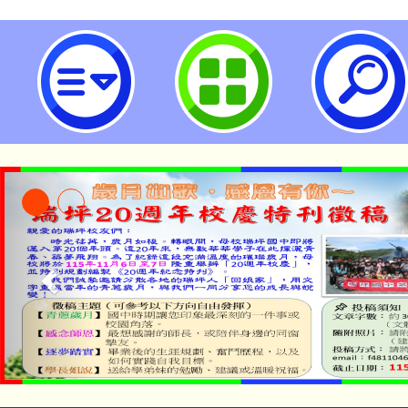
國立臺北教育大學辦理「2024東
研討會」徵稿-桃園市立瑞坪國民中
「本色祭」8/29、30
8/21下午1時於龍潭區
場熱烈登場!
YOUNG桃局內行報名
徵才活動。