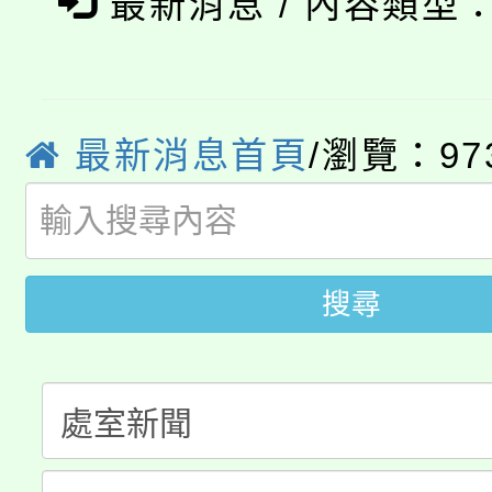
最新消息 / 內容類型
YOUNG桃局內行報名
徵才活動。
8月14至27日，桃園
局官網。
115年桃園市運動會8/1
開!
最新消息首頁
/瀏覽：97
桃園市低收入戶享有免
田徑場及游泳池舉行。
大園自造教育及科技中心
視費優惠，中低收入戶
大溪自造教育及科技中心
份教師增能研習
半價優惠，詳情可洽有
搜尋
淨零綠生活教案入校路
份教師研習
者。
115年食農教育專業人
會
程