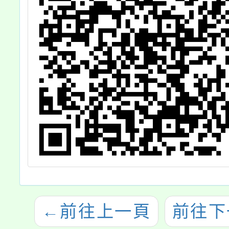
←
前往上一頁
前往下