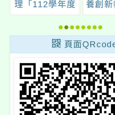
推
理「112學年度
養創新
工
綠階/初階海洋教
育者培訓課程」
頁面QRcod