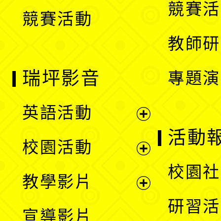
競賽活
競賽活動
單
教師研
瑞坪影音
專題演
英語活動
展
活動
校園活動
開
展
校園社
教學影片
選
開
展
研習活
宣導影片
單