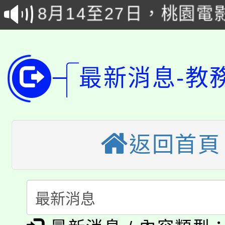
8月14至27日，桃園
局官網。
115年桃園市運動會8/1
開!
桃園市低收入戶享有免
田徑場及游泳池舉行。
最新消息-教
大園自造教育及科技中心
視費優惠，中低收入戶
大溪自造教育及科技中心
份教師增能研習
半價優惠，詳情可洽有
淨零綠生活教案入校路
份教師研習
者。
返回首頁
115年食農教育專業人
會
「本色祭」8/29、30
程
8/21下午1時於龍潭區
場熱烈登場!