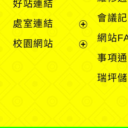
好站連結
選
會議記
處室連結
單
展
網站F
校園網站
開
展
事項通
選
開
瑞坪儲
單
選
單