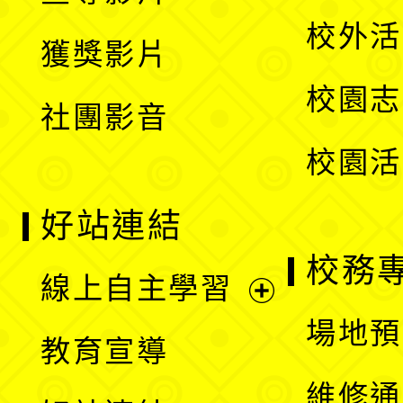
選
開
校外活
獲獎影片
單
選
校園志
社團影音
單
校園活
好站連結
校務
線上自主學習
展
場地預
教育宣導
開
維修通