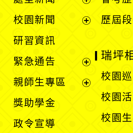
展
校園新聞
歷屆段
開
展
研習資訊
選
開
瑞坪
緊急通告
單
選
展
校園巡
親師生專區
單
開
展
校園活
獎助學金
選
開
校園生
政令宣導
單
選