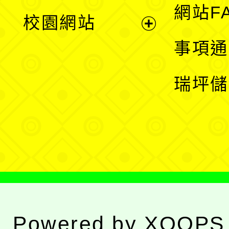
展
網站F
校園網站
開
展
事項通
選
開
瑞坪儲
單
選
單
Powered by
XOOPS