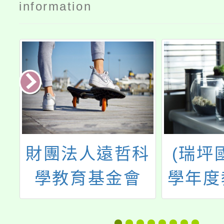
information
科
(瑞坪國中)115
臺灣師
學年度教科書版
辦「探
本
與教