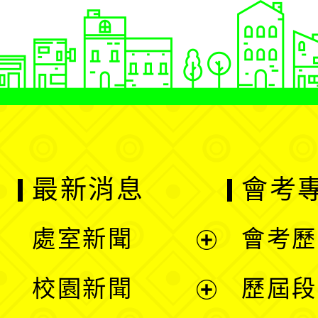
最新消息
會考
處室新聞
會考歷
展
校園新聞
歷屆段
開