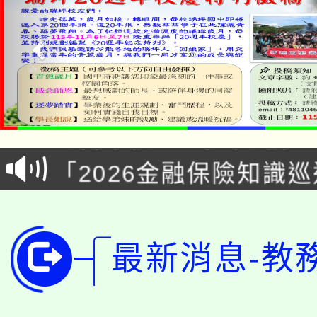
淨零綠領人才培育課程
公告本校115學年度第1
「2026金融保險知識
代理(課)教師甄選結果(
桃園市115學年度學生
車」活動
公告本校115學年度第
生本土語及新住民語歌
最新消息-教
公告本校115學年度第
代理(課)教師甄選結果(
轉知中國文化大學推廣
代理(課)教師甄選結果(