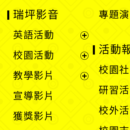
瑞坪影音
專題演
英語活動
展
活動
校園活動
開
展
校園社
教學影片
選
開
展
研習活
宣導影片
單
選
開
校外活
獲獎影片
單
選