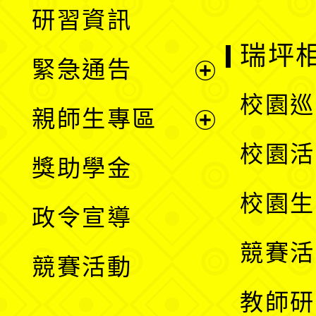
展
研習資訊
選
開
瑞坪
緊急通告
單
選
展
校園巡
親師生專區
單
開
展
校園活
獎助學金
選
開
校園生
政令宣導
單
選
競賽活
競賽活動
單
教師研