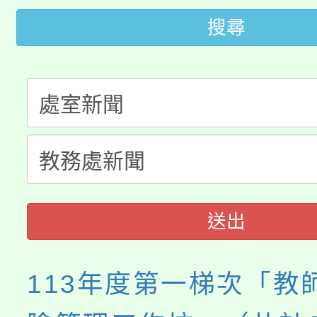
轉知中國文化大學推廣
代理(課)教師甄選結果(
搜尋
轉知苗栗縣政府辦理11
《TA101》溝通分析
桃園市115學年度學生
縣市「校園短影音徵選
程，歡迎學生輔導中心
「桃園市補助參觀特色
要點
門員」簡章及活動海報
心理、諮商輔導、社會
展演活動實施計畫」
踴躍報名參加。
系所師生報名參加。
送出
113年度第一梯次「教