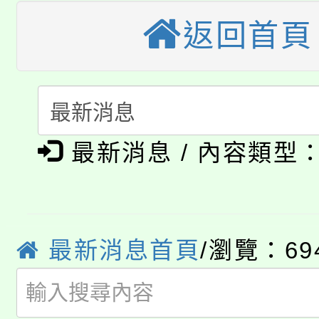
轉知苗栗縣政府辦理11
《TA101》溝通分析
返回首頁
桃園市115學年度學生
縣市「校園短影音徵選
程，歡迎學生輔導中心
「桃園市補助參觀特色
要點
門員」簡章及活動海報
心理、諮商輔導、社會
淨零綠領人才培育課程
展演活動實施計畫」
踴躍報名參加。
系所師生報名參加。
最新消息 / 內容類型
公告本校115學年度第1
「2026金融保險知識
代理(課)教師甄選結果(
桃園市115學年度學生
車」活動
最新消息首頁
/瀏覽：69
公告本校115學年度第
生本土語及新住民語歌
公告本校115學年度第
代理(課)教師甄選結果(