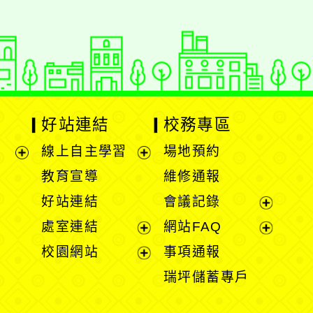
好站連結
校務專區
線上自主學習
場地預約
展
展
教育宣導
維修通報
開
開
好站連結
會議記錄
選
選
展
處室連結
網站FAQ
單
單
開
展
展
校園網站
事項通報
選
開
開
展
瑞坪儲蓄專戶
單
選
選
開
單
單
選