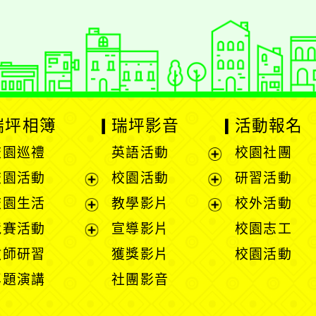
瑞坪相簿
瑞坪影音
活動報名
校園巡禮
英語活動
校園社團
展
校園活動
校園活動
研習活動
開
展
展
校園生活
教學影片
校外活動
選
開
開
展
展
競賽活動
宣導影片
校園志工
單
選
選
開
開
展
教師研習
獲獎影片
校園活動
單
單
選
選
開
專題演講
社團影音
單
單
選
單