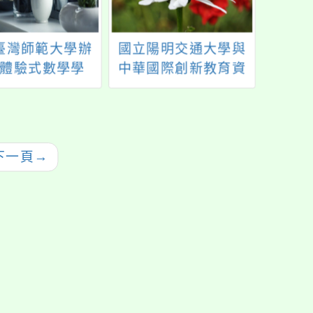
臺灣師範大學辦
國立陽明交通大學與
112
體驗式數學學
中華國際創新教育資
南語
教師研習暨校園
源交流協會辦理「第
課程計
請說明會」
十九期中學人才培育
計畫」
下一頁
→