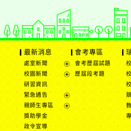
最新消息
會考專區
處室新聞
會考歷屆試題
展
校園新聞
歷屆段考題
開
展
研習資訊
選
開
緊急通告
單
選
展
親師生專區
單
開
展
獎助學金
選
開
政令宣導
單
選