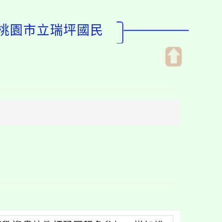
-桃園市立瑞坪國民
開
啟
上
方
區
塊