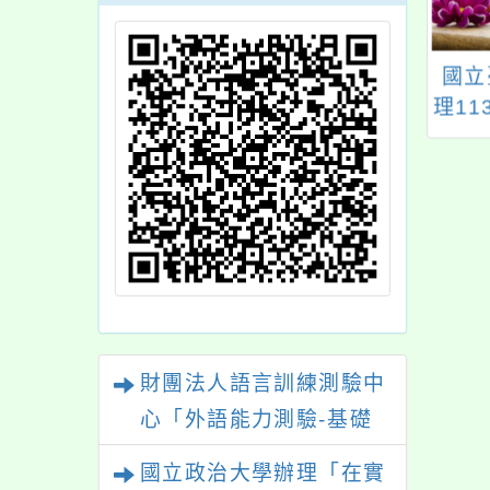
rcade 遊戲設計營
「2025中文能力測驗
國立
隊」
中心冬季全國大會
理1
考」
科技
財團法人語言訓練測驗中
心「外語能力測驗-基礎
級（FLPT-Basic）」
國立政治大學辦理「在實