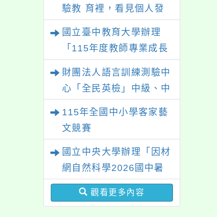
驗教 育裡，看見個人發
展的可能性」
國立臺中教育大學辦理
「115年度教師專業成長
研習—「夢的N次方」實
財團法人語言訓練測驗中
踐家論壇（中區臺中
心「全民英檢」中級、中
場）」
高級測驗
115年全國中小學客家藝
文競賽
國立中央大學辦理「因材
網自然科學2026國中暑
期課程」
觀看更多內容