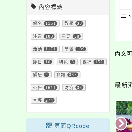
內容標籤
二
報名
1151
教學
38
注意
180
重要
38
活動
1171
學習
109
內文
節日
10
特色
6
課程
152
緊急
2
資訊
337
最新
公告
1611
防疫
36
宣導
274
頁面QRcode