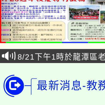
「本色祭」8/29、30
8/21下午1時於龍潭區
場熱烈登場!
YOUNG桃局內行報名
徵才活動。
8月14至27日，桃園
局官網。
最新消息-教
115年桃園市運動會8/1
開!
桃園市低收入戶享有免
田徑場及游泳池舉行。