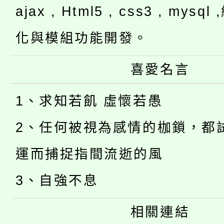
ajax , Html5 , css3 , mysq
化與模組功能開發。
喜愛名言
1、求知若飢 虛懷若愚
2、任何被視為感情的枷鎖，都
運而捕捉指間流逝的風
3、自強不息
相關連結