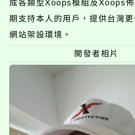
成各類型Xoops模組及Xoops
桃園市低收入戶享有免
田徑場及游泳池舉行。
期支持本人的用戶，提供台灣更
大園自造教育及科技中心
視費優惠，中低收入戶
網站架設環境。
大溪自造教育及科技中心
份教師增能研習
半價優惠，詳情可洽有
開發者相片
淨零綠生活教案入校路
份教師研習
者。
115年食農教育專業人
會
程