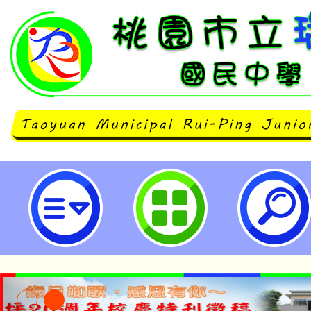
neilrpjhstyc網站設計者：徐嘉裕 N