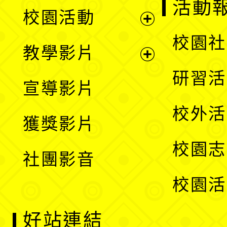
展
活動
校園活動
開
展
校園社
教學影片
選
開
展
研習活
宣導影片
單
選
開
校外活
獲獎影片
單
選
校園志
社團影音
單
校園活
好站連結