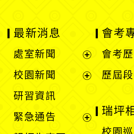
最新消息
會考
處室新聞
會考歷
展
校園新聞
歷屆段
開
展
研習資訊
選
開
瑞坪
緊急通告
單
選
展
校園巡