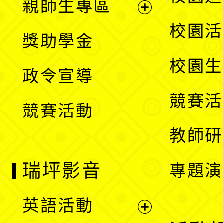
親師生專區
單
開
展
校園活
獎助學金
選
開
校園生
政令宣導
單
選
競賽活
競賽活動
單
教師研
瑞坪影音
專題演
英語活動