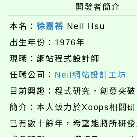
開發者簡介
大園自造教育及科技中心
視費優惠，中低收入戶
大溪自造教育及科技中心
份教師增能研習
本名：
徐嘉裕
Neil Hsu
半價優惠，詳情可洽有
淨零綠生活教案入校路
份教師研習
出生年份：1976年
者。
115年食農教育專業人
會
現職：網站程式設計師
「本色祭」8/29、30
程
任職公司：
Neil網站設計工坊
8/21下午1時於龍潭區
場熱烈登場!
目前興趣：程式研究，創意突破
YOUNG桃局內行報名
徵才活動。
簡介：本人致力於Xoops相關
8月14至27日，桃園
局官網。
已有數十餘年，希望能將所研發
115年桃園市運動會8/1
開!