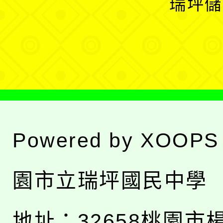
瑞坪儲
單
選
單
Powered by
XOOPS
園市立瑞坪國民中學
地址：
32658桃園市