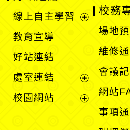
校務
線上自主學習
展
場地預
教育宣導
開
維修通
好站連結
選
會議記
處室連結
單
展
網站F
校園網站
開
展
事項通
選
開