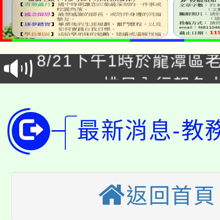
公告本校115學年度第1
「本色祭」8/29、30
代理(課)教師甄選結果
8/21下午1時於龍潭區
場熱烈登場!
告(尚有缺額)
YOUNG桃局內行報名
徵才活動。
8月14至27日，桃園
局官網。
115年桃園市運動會8/1
最新消息-教
開!
桃園市低收入戶享有免
田徑場及游泳池舉行。
大園自造教育及科技中心
視費優惠，中低收入戶
返回首頁
大溪自造教育及科技中心
份教師增能研習
半價優惠，詳情可洽有