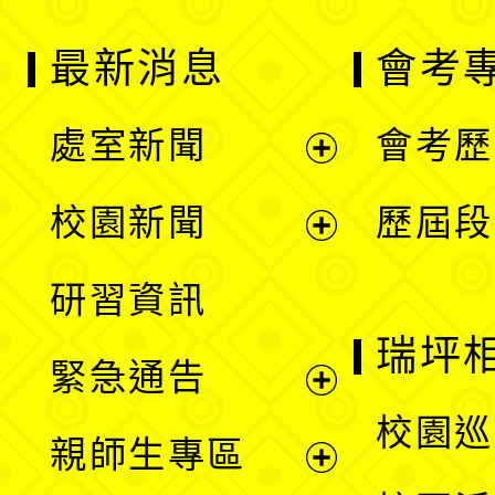
最新消息
會考
處室新聞
會考歷
展
校園新聞
歷屆段
開
展
研習資訊
選
開
瑞坪
緊急通告
單
選
展
校園巡
親師生專區
單
開