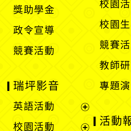
展
校園活
獎助學金
選
開
校園生
政令宣導
單
選
競賽活
競賽活動
單
教師研
瑞坪影音
專題演
英語活動
展
活動
校園活動