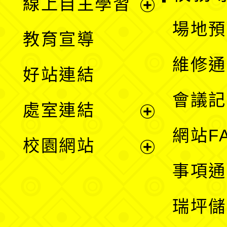
線上自主學習
展
場地預
教育宣導
開
維修通
好站連結
選
會議記
處室連結
單
展
網站F
校園網站
開
展
事項通
選
開
瑞坪儲
單