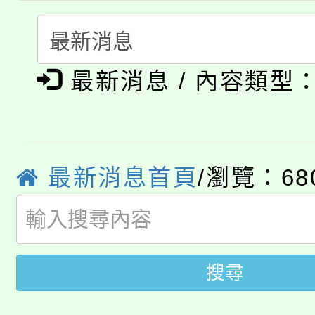
淨零綠生活教案入校路
份教師研習
者。
公告本校115學年度第1
會
「本色祭」8/29、30
最新消息 / 內容類型
代理(課)教師甄選結果
8/21下午1時於龍潭區
場熱烈登場!
告(尚有缺額)
YOUNG桃局內行報名
徵才活動。
最新消息首頁
/瀏覽：68
8月14至27日，桃園
局官網。
115年桃園市運動會8/1
開!
桃園市低收入戶享有免
田徑場及游泳池舉行。
搜尋
大園自造教育及科技中心
視費優惠，中低收入戶