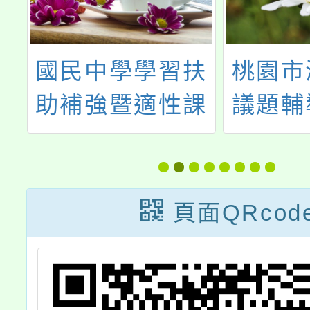
習
國民中學學習扶
桃園市
增
助補強暨適性課
議題輔
位
程模組徵選
理海洋
工
教師實
頁面QRcod