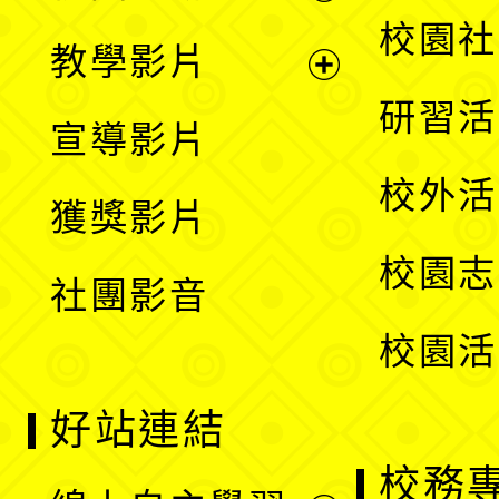
開
展
校園社
教學影片
選
開
展
研習活
宣導影片
單
選
開
校外活
獲獎影片
單
選
校園志
社團影音
單
校園活
好站連結
校務