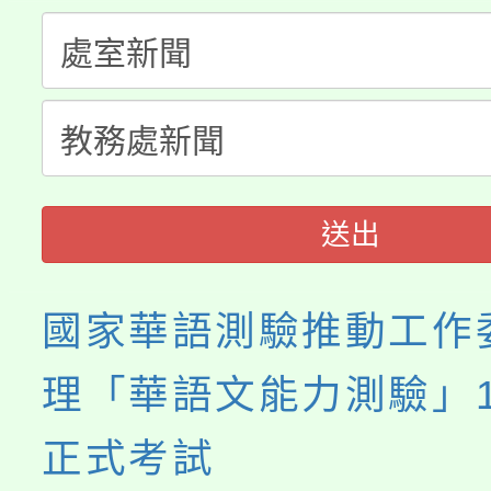
大溪自造教育及科技中心
份教師增能研習
半價優惠，詳情可洽有
淨零綠生活教案入校路
份教師研習
者。
會
送出
國家華語測驗推動工作
理「華語文能力測驗」1
正式考試