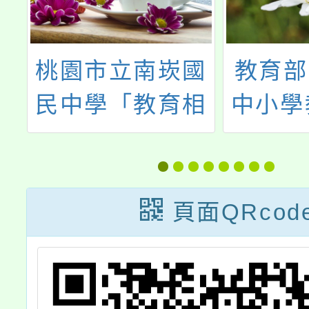
南崁國
教育部113年度
教育相
中小學教師專業
私密影
學習社群召集人
跨校共
（講師）培訓課
」
程
頁面QRcod