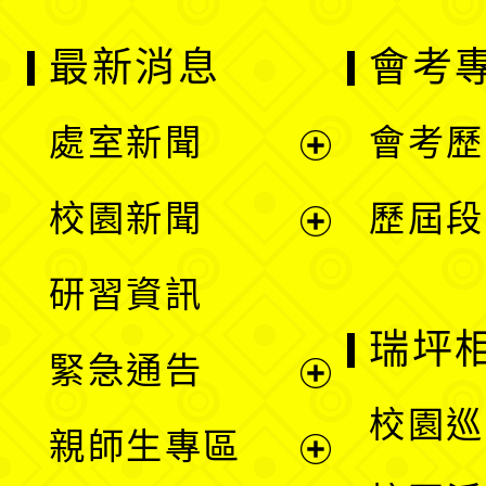
最新消息
會考
處室新聞
會考歷
展
校園新聞
歷屆段
開
展
研習資訊
選
開
瑞坪
緊急通告
單
選
展
校園巡
親師生專區
單
開