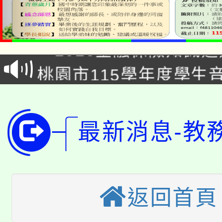
公告本校115學年度第1
「2026金融保險知識
代理(課)教師甄選結果(
桃園市115學年度學生
車」活動
公告本校115學年度第
生本土語及新住民語歌
公告本校115學年度第
代理(課)教師甄選結果(
最新消息-教
轉知中國文化大學推廣
代理(課)教師甄選結果(
轉知苗栗縣政府辦理11
《TA101》溝通分析
桃園市115學年度學生
縣市「校園短影音徵選
返回首頁
程，歡迎學生輔導中心
「桃園市補助參觀特色
要點
門員」簡章及活動海報