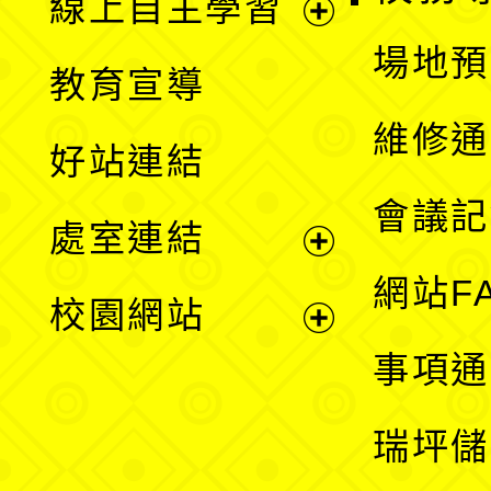
線上自主學習
展
場地預
教育宣導
開
維修通
好站連結
選
會議記
處室連結
單
展
網站F
校園網站
開
展
事項通
選
開
瑞坪儲
單