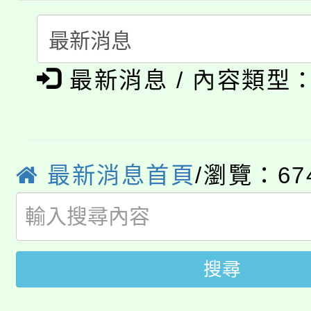
心理、諮商輔導、社會
115年度「教育部表揚
展演活動實施計畫」
踴躍報名參加。
系所師生報名參加。
公告本校115學年度第1
義教育推展貢獻獎」
最新消息 / 內容類型
「2026金融保險知識
代理(課)教師甄選結果(
桃園市115學年度學生
車」活動
公告本校115學年度第
生本土語及新住民語歌
最新消息首頁
/瀏覽：67
公告本校115學年度第
代理(課)教師甄選結果(
轉知中國文化大學推廣
代理(課)教師甄選結果(
轉知苗栗縣政府辦理11
搜尋
《TA101》溝通分析
桃園市115學年度學生
縣市「校園短影音徵選