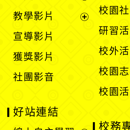
開
展
校園社
教學影片
選
開
展
研習活
宣導影片
單
選
開
校外活
獲獎影片
單
選
校園志
社團影音
單
校園活
好站連結
校務