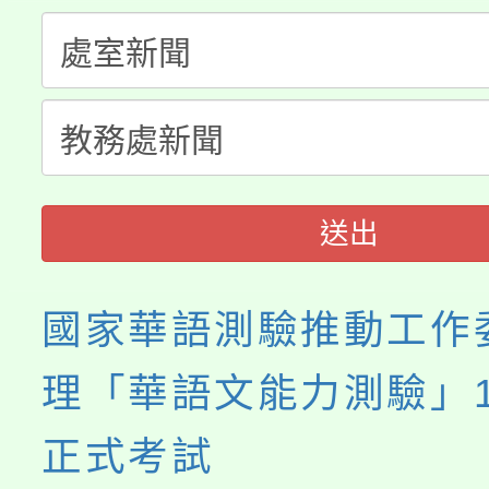
程，歡迎學生輔導中心
「桃園市補助參觀特色
要點
門員」簡章及活動海報
心理、諮商輔導、社會
115年度「教育部表揚
展演活動實施計畫」
踴躍報名參加。
系所師生報名參加。
義教育推展貢獻獎」
送出
國家華語測驗推動工作
理「華語文能力測驗」1
正式考試