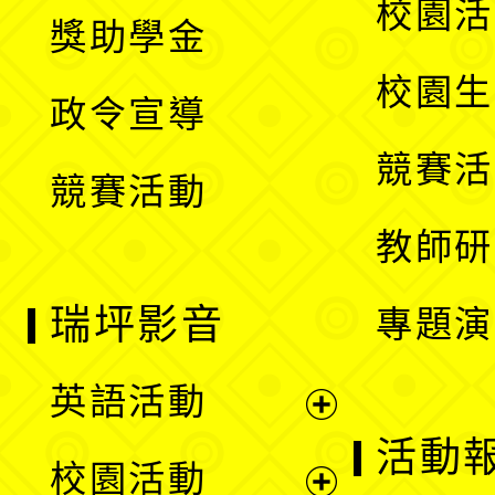
展
校園活
獎助學金
選
開
校園生
政令宣導
單
選
競賽活
競賽活動
單
教師研
瑞坪影音
專題演
英語活動
展
活動
校園活動