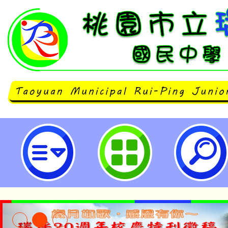
2024年3月開設之｢雙語教師中高級
班」及「中高級(B2)英檢聽讀/說
市立瑞坪國民中學