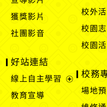
單
選
開
校外活
獲獎影片
單
選
校園志
社團影音
單
校園活
好站連結
校務
線上自主學習
展
場地預
教育宣導
開