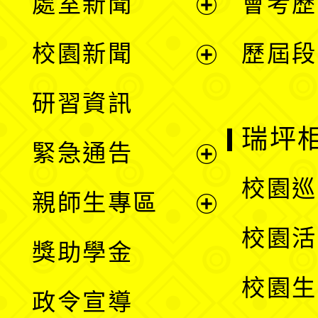
處室新聞
會考歷
展
校園新聞
歷屆段
開
展
研習資訊
選
開
瑞坪
緊急通告
單
選
展
校園巡
親師生專區
單
開
展
校園活
獎助學金
選
開
校園生
政令宣導
單
選