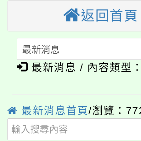
公告本校115學年度第
生本土語及新住民語歌
返回首頁
公告本校115學年度第
代理(課)教師甄選結果(
轉知中國文化大學推廣
代理(課)教師甄選結果(
淨零綠生活教案入校路
《TA101》溝通分析
最新消息 / 內容類型
115年食農教育專業人
會
程，歡迎學生輔導中心
學期銜接期間理賠案件
程
心理、諮商輔導、社會
淨零綠領人才培育課程
學籍身 分審查程序及
最新消息首頁
/瀏覽：77
系所師生報名參加。
公告本校115學年度第1
版
「2026金融保險知識
代理(課)教師甄選結果(