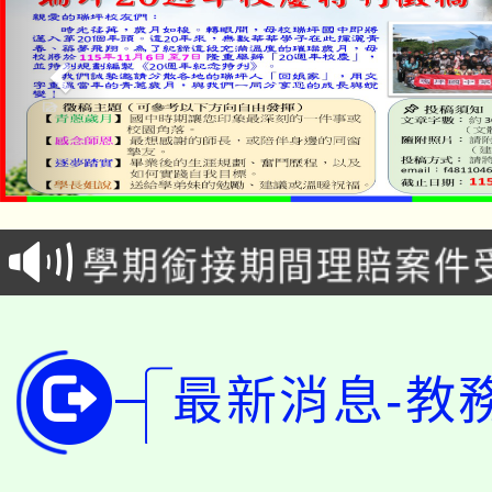
淨零綠生活教案入校路
115年食農教育專業人
會
學期銜接期間理賠案件
程
淨零綠領人才培育課程
學籍身 分審查程序及
公告本校115學年度第1
版
最新消息-教
「2026金融保險知識
代理(課)教師甄選結果(
桃園市115學年度學生
車」活動