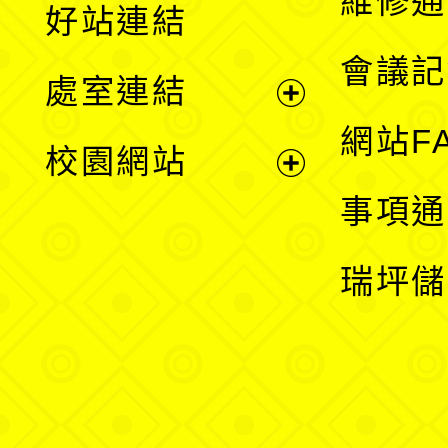
維修通
好站連結
選
會議記
處室連結
單
展
網站F
校園網站
開
展
事項通
選
開
瑞坪儲
單
選
單