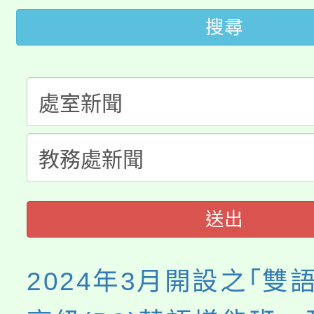
桃園市115學年度學生
車」活動
搜尋
公告本校115學年度第
生本土語及新住民語歌
公告本校115學年度第
代理(課)教師甄選結果(
轉知中國文化大學推廣
代理(課)教師甄選結果(
《TA101》溝通分析
程，歡迎學生輔導中心
送出
心理、諮商輔導、社會
2024年3月開設之｢雙
系所師生報名參加。