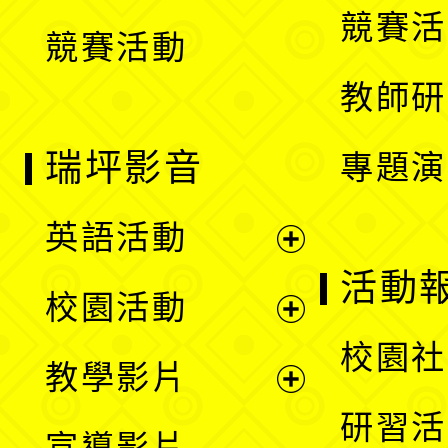
競賽活
競賽活動
單
教師研
瑞坪影音
專題演
英語活動
展
活動
校園活動
開
展
校園社
教學影片
選
開
展
研習活
宣導影片