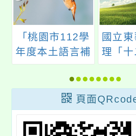
智
「桃園市112學
國立東
共
年度本土語言補
理「十
暨
充教材課文及教
原住民
學活動設計徵選
習內容
活動」
講
頁面QRcod