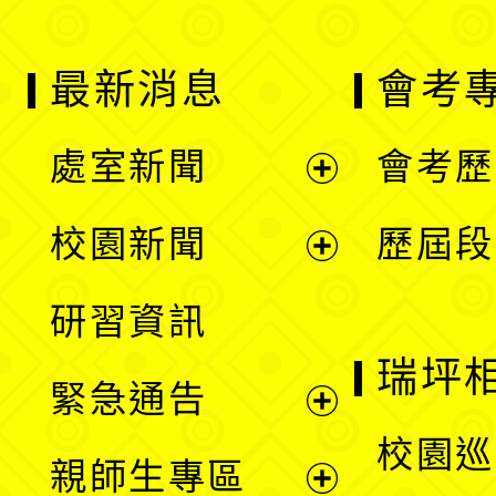
最新消息
會考
處室新聞
會考歷
展
校園新聞
歷屆段
開
展
研習資訊
選
開
瑞坪
緊急通告
單
選
展
校園巡
親師生專區
單