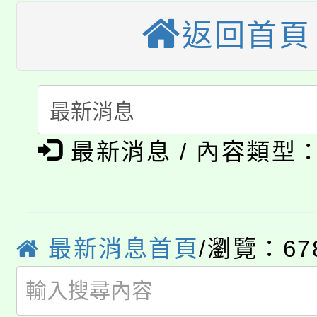
轉知中國文化大學推廣
代理(課)教師甄選結果(
返回首頁
轉知苗栗縣政府辦理11
《TA101》溝通分析
桃園市115學年度學生
縣市「校園短影音徵選
程，歡迎學生輔導中心
「桃園市補助參觀特色
要點
門員」簡章及活動海報
心理、諮商輔導、社會
淨零綠領人才培育課程
最新消息 / 內容類型
展演活動實施計畫」
踴躍報名參加。
系所師生報名參加。
公告本校115學年度第1
「2026金融保險知識
代理(課)教師甄選結果(
最新消息首頁
/瀏覽：67
桃園市115學年度學生
車」活動
公告本校115學年度第
生本土語及新住民語歌