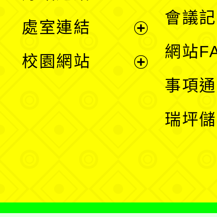
選
會議記
處室連結
單
展
網站F
校園網站
開
展
事項通
選
開
瑞坪儲
單
選
單