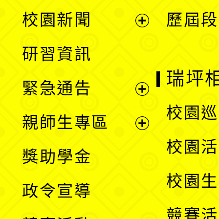
展
校園新聞
歷屆段
開
展
研習資訊
選
開
瑞坪
緊急通告
單
選
展
校園巡
親師生專區
單
開
展
校園活
獎助學金
選
開
校園生
政令宣導
單
選
競賽活