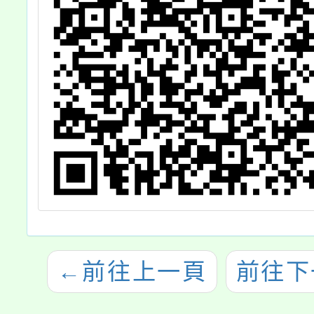
←
前往上一頁
前往下