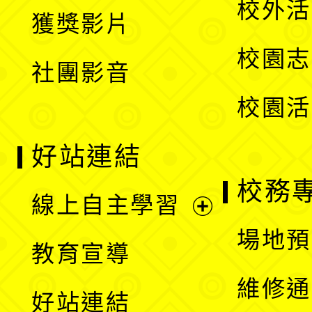
校外活
獲獎影片
單
選
校園志
社團影音
單
校園活
好站連結
校務
線上自主學習
展
場地預
教育宣導
開
維修通
好站連結