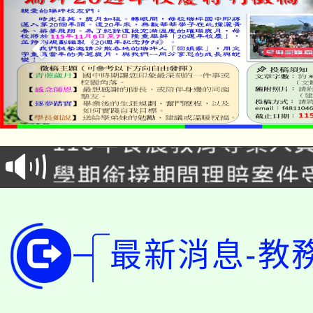
淨零綠生活教案入校路
115年食農教育專業人
會
學期銜接期間理賠案件
程
淨零綠領人才培育課程
學籍身 分審查程序及
公告本校115學年度第1
版
最新消息-教
「2026金融保險知識
代理(課)教師甄選結果(
桃園市115學年度學生
車」活動