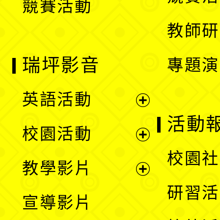
競賽活動
單
教師研
瑞坪影音
專題演
英語活動
展
活動
校園活動
開
展
校園社
教學影片
選
開
展
研習活
宣導影片
單
選
開