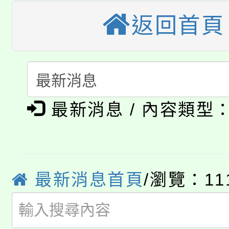
公告本校115學年度第
返回首頁
生本土語及新住民語歌
公告本校115學年度第
代理(課)教師甄選結果(
轉知中國文化大學推廣
代理(課)教師甄選結果(
淨零綠生活教案入校路
《TA101》溝通分析
最新消息 / 內容類型
115年食農教育專業人
會
程，歡迎學生輔導中心
學期銜接期間理賠案件
程
心理、諮商輔導、社會
淨零綠領人才培育課程
學籍身 分審查程序及
最新消息首頁
/瀏覽：11
系所師生報名參加。
公告本校115學年度第1
版
「2026金融保險知識
代理(課)教師甄選結果(