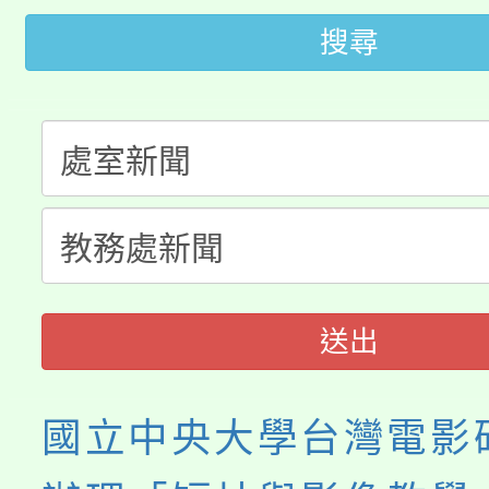
搜尋
桃園市115學年度學生
車」活動
公告本校115學年度第
生本土語及新住民語歌
公告本校115學年度第
代理(課)教師甄選結果(
轉知中國文化大學推廣
代理(課)教師甄選結果(
《TA101》溝通分析
程，歡迎學生輔導中心
送出
心理、諮商輔導、社會
國立中央大學台灣電影
系所師生報名參加。