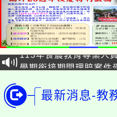
淨零綠生活教案入校路
115年食農教育專業人
會
學期銜接期間理賠案件
程
淨零綠領人才培育課程
學籍身 分審查程序及
公告本校115學年度第1
版
最新消息-教
「2026金融保險知識
代理(課)教師甄選結果(
桃園市115學年度學生