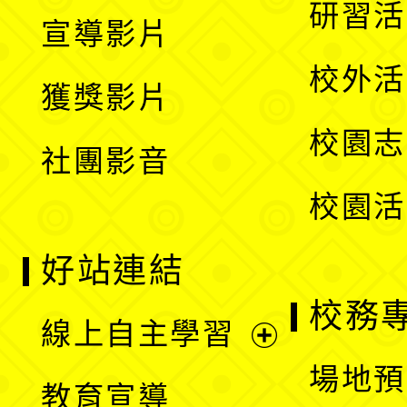
展
研習活
宣導影片
單
選
開
校外活
獲獎影片
單
選
校園志
社團影音
單
校園活
好站連結
校務
線上自主學習
展
場地預
教育宣導