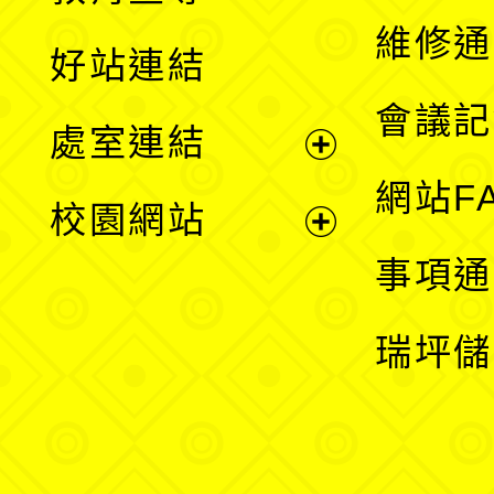
開
維修通
好站連結
選
會議記
處室連結
單
展
網站F
校園網站
開
展
事項通
選
開
瑞坪儲
單
選
單