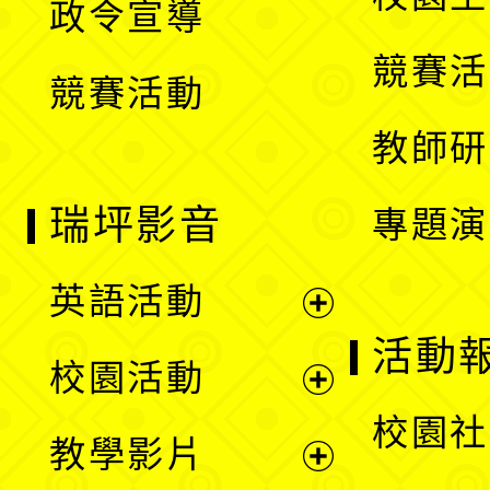
政令宣導
單
選
競賽活
競賽活動
單
教師研
瑞坪影音
專題演
英語活動
展
活動
校園活動
開
展
校園社
教學影片
選
開