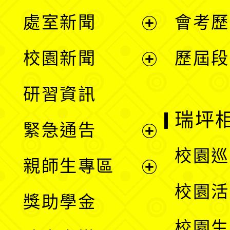
處室新聞
會考歷
展
校園新聞
歷屆段
開
展
研習資訊
選
開
瑞坪
緊急通告
單
選
展
校園巡
親師生專區
單
開
展
校園活
獎助學金
選
開
校園生