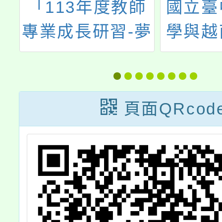
6
「113年度教師
國立臺
專
專業成長研習-夢
學與越
討
的N次方工作
市國家
情
坊」場次
人文與
賦
大學
頁面QRcod
教
「國際
稿
力檢定