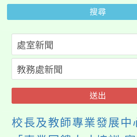
代理(課)教師甄選結果(
搜尋
桃園市115學年度學生
車」活動
公告本校115學年度第
生本土語及新住民語歌
公告本校115學年度第
代理(課)教師甄選結果(
轉知中國文化大學推廣
代理(課)教師甄選結果(
《TA101》溝通分析
程，歡迎學生輔導中心
送出
心理、諮商輔導、社會
校長及教師專業發展中
系所師生報名參加。