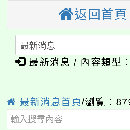
車」活動
返回首頁
公告本校115學年度第
生本土語及新住民語歌
公告本校115學年度第
代理(課)教師甄選結果(
轉知中國文化大學推廣
代理(課)教師甄選結果(
淨零綠生活教案入校路
《TA101》溝通分析
最新消息 / 內容類型
115年食農教育專業人
會
程，歡迎學生輔導中心
學期銜接期間理賠案件
程
心理、諮商輔導、社會
淨零綠領人才培育課程
最新消息首頁
/瀏覽：87
學籍身 分審查程序及
系所師生報名參加。
公告本校115學年度第1
版
「2026金融保險知識