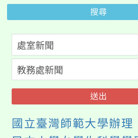
「2026金融保險知識
代理(課)教師甄選結果(
搜尋
桃園市115學年度學生
車」活動
公告本校115學年度第
生本土語及新住民語歌
公告本校115學年度第
代理(課)教師甄選結果(
轉知中國文化大學推廣
代理(課)教師甄選結果(
《TA101》溝通分析
送出
程，歡迎學生輔導中心
心理、諮商輔導、社會
國立臺灣師範大學辦理
系所師生報名參加。