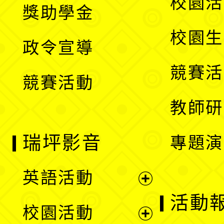
校園活
獎助學金
選
開
校園生
政令宣導
單
選
競賽活
競賽活動
單
教師研
瑞坪影音
專題演
英語活動
展
活動
校園活動