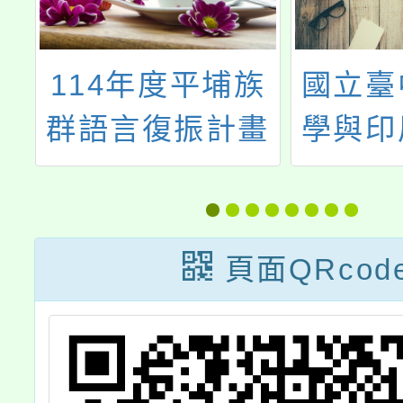
小
114年度平埔族
國立臺
習
群語言復振計畫
學與印
營
合
修
「UK
踐
能力檢
頁面QRcod
睿
成