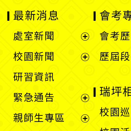
最新消息
會考
處室新聞
會考歷
展
校園新聞
歷屆段
開
展
研習資訊
選
開
瑞坪
緊急通告
單
選
展
校園巡
親師生專區
單
開
展