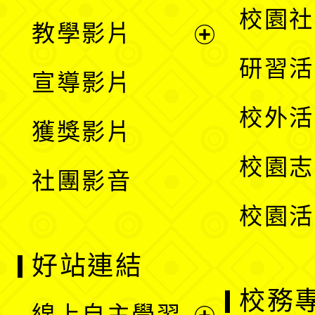
開
展
校園社
教學影片
選
開
展
研習活
宣導影片
單
選
開
校外活
獲獎影片
單
選
校園志
社團影音
單
校園活
好站連結
校務
線上自主學習