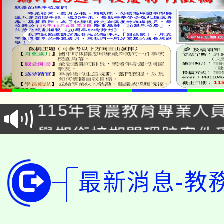
淨零綠生活教案入校路
115年食農教育專業人
會
學期銜接期間理賠案件
程
淨零綠領人才培育課程
學籍身 分審查程序及
公告本校115學年度第1
最新消息-教
版
「2026金融保險知識
代理(課)教師甄選結果(