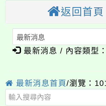
桃園市115學年度學生
車」活動
返回首頁
公告本校115學年度第
生本土語及新住民語歌
公告本校115學年度第
代理(課)教師甄選結果(
轉知中國文化大學推廣
代理(課)教師甄選結果(
淨零綠生活教案入校路
《TA101》溝通分析
最新消息 / 內容類型
115年食農教育專業人
會
程，歡迎學生輔導中心
學期銜接期間理賠案件
程
心理、諮商輔導、社會
最新消息首頁
/瀏覽：10
淨零綠領人才培育課程
學籍身 分審查程序及
系所師生報名參加。
公告本校115學年度第1
版