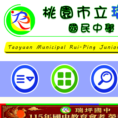
「美國國務院NSLI-Y高中生華語
班」，需徵選臺灣寄宿家庭-桃園市