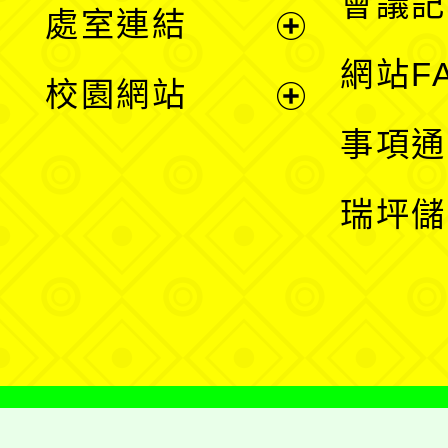
會議記
處室連結
單
展
網站F
校園網站
開
展
事項通
選
開
瑞坪儲
單
選
單