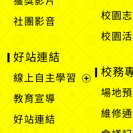
獲獎影片
單
選
校園志
社團影音
單
校園活
好站連結
校務
線上自主學習
展
場地預
教育宣導
開
維修通
好站連結
選