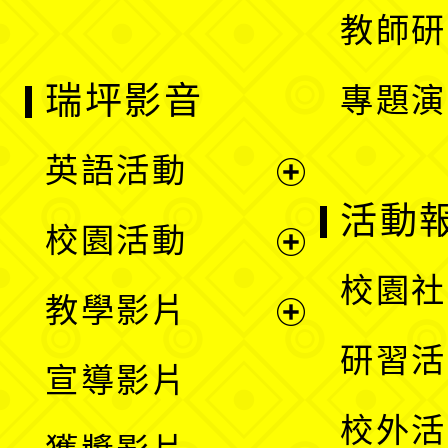
教師研
瑞坪影音
專題演
英語活動
展
活動
校園活動
開
展
校園社
教學影片
選
開
展
研習活
宣導影片
單
選
開
校外活