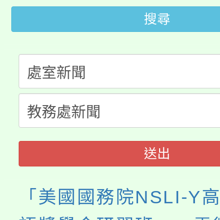
115年桃園市運動會8/1
開!
搜尋
桃園市低收入戶享有免
田徑場及游泳池舉行。
大園自造教育及科技中心
視費優惠，中低收入戶
大溪自造教育及科技中心
份教師增能研習
半價優惠，詳情可洽有
淨零綠生活教案入校路
份教師研習
者。
會
送出
「美國國務院NSLI-Y