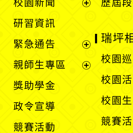
校園新聞
歷屆段
開
展
研習資訊
選
開
瑞坪
緊急通告
單
選
展
校園巡
親師生專區
單
開
展
校園活
獎助學金
選
開
校園生
政令宣導
單
選
競賽活
競賽活動
單