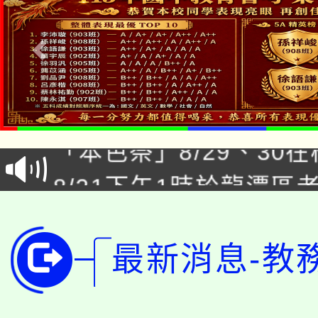
公告本校115學年度第1
「本色祭」8/29、30
代理(課)教師甄選結果
8/21下午1時於龍潭區
場熱烈登場!
告(尚有缺額)
YOUNG桃局內行報名
徵才活動。
8月14至27日，桃園
局官網。
最新消息-教
115年桃園市運動會8/1
開!
桃園市低收入戶享有免