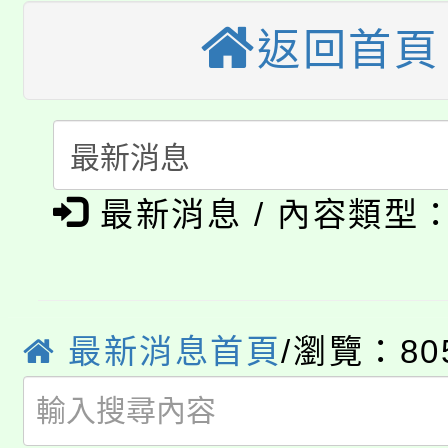
田徑場及游泳池舉行。
返回首頁
大園自造教育及科技中心
視費優惠，中低收入戶
大溪自造教育及科技中心
份教師增能研習
半價優惠，詳情可洽有
淨零綠生活教案入校路
份教師研習
者。
公告本校115學年度第1
會
最新消息 / 內容類型
「本色祭」8/29、30
代理(課)教師甄選結果
8/21下午1時於龍潭區
場熱烈登場!
告(尚有缺額)
YOUNG桃局內行報名
最新消息首頁
/瀏覽：80
徵才活動。
8月14至27日，桃園
局官網。