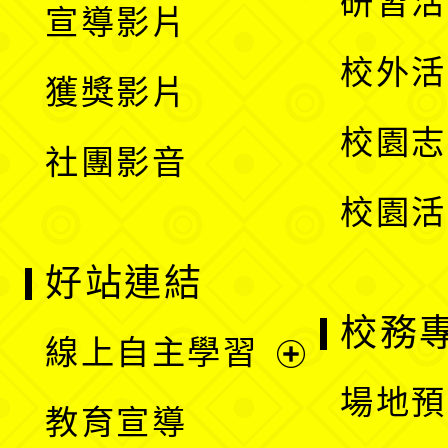
研習活
宣導影片
單
選
開
校外活
獲獎影片
單
選
校園志
社團影音
單
校園活
好站連結
校務
線上自主學習
展
場地預
教育宣導