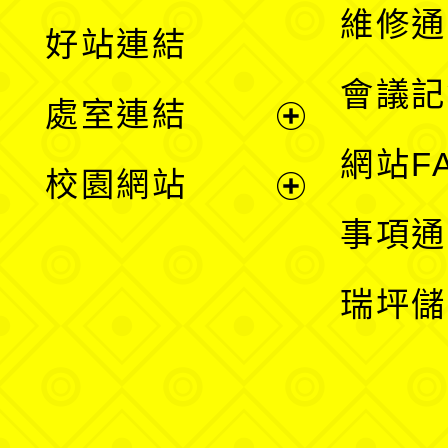
開
維修通
好站連結
選
會議記
處室連結
單
展
網站F
校園網站
開
展
事項通
選
開
瑞坪儲
單
選
單