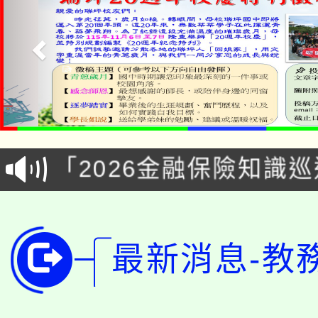
淨零綠領人才培育課程
公告本校115學年度第1
「2026金融保險知識
代理(課)教師甄選結果(
桃園市115學年度學生
車」活動
公告本校115學年度第
生本土語及新住民語歌
最新消息-教
公告本校115學年度第
代理(課)教師甄選結果(
轉知中國文化大學推廣
代理(課)教師甄選結果(