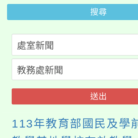
轉知中國文化大學推廣
代理(課)教師甄選結果(
搜尋
轉知苗栗縣政府辦理11
《TA101》溝通分析
桃園市115學年度學生
縣市「校園短影音徵選
程，歡迎學生輔導中心
「桃園市補助參觀特色
要點
門員」簡章及活動海報
心理、諮商輔導、社會
展演活動實施計畫」
踴躍報名參加。
系所師生報名參加。
送出
113年教育部國民及學