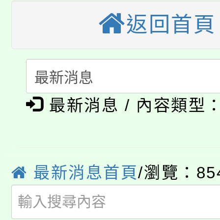
轉知苗栗縣政府辦理11
《TA101》溝通分析
返回首頁
桃園市115學年度學生
縣市「校園短影音徵選
程，歡迎學生輔導中心
「桃園市補助參觀特色
要點
門員」簡章及活動海報
心理、諮商輔導、社會
淨零綠領人才培育課程
展演活動實施計畫」
踴躍報名參加。
系所師生報名參加。
最新消息 / 內容類型
公告本校115學年度第1
「2026金融保險知識
代理(課)教師甄選結果(
桃園市115學年度學生
車」活動
最新消息首頁
/瀏覽：85
公告本校115學年度第
生本土語及新住民語歌
公告本校115學年度第
代理(課)教師甄選結果(