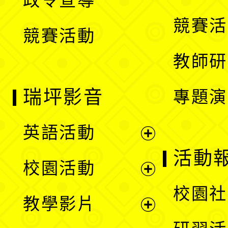
政令宣導
單
選
競賽活
競賽活動
單
教師研
瑞坪影音
專題演
英語活動
展
活動
校園活動
開
展
校園社
教學影片
選
開
展