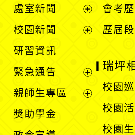
處室新聞
會考歷
展
校園新聞
歷屆段
開
展
研習資訊
選
開
瑞坪
緊急通告
單
選
展
校園巡
親師生專區
單
開
展
校園活
獎助學金
選
開
校園生