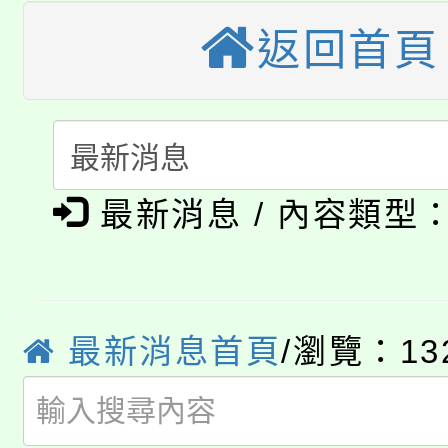
桃園市低收入戶享有免
田徑場及游泳池舉行。
返回首頁
大園自造教育及科技中心
視費優惠，中低收入戶
大溪自造教育及科技中心
份教師增能研習
半價優惠，詳情可洽有
淨零綠生活教案入校路
份教師研習
者。
公告本校115學年度第1
最新消息 / 內容類型
會
「本色祭」8/29、30
代理(課)教師甄選結果
8/21下午1時於龍潭區
場熱烈登場!
告(尚有缺額)
最新消息首頁
/瀏覽：13
YOUNG桃局內行報名
徵才活動。
8月14至27日，桃園
局官網。