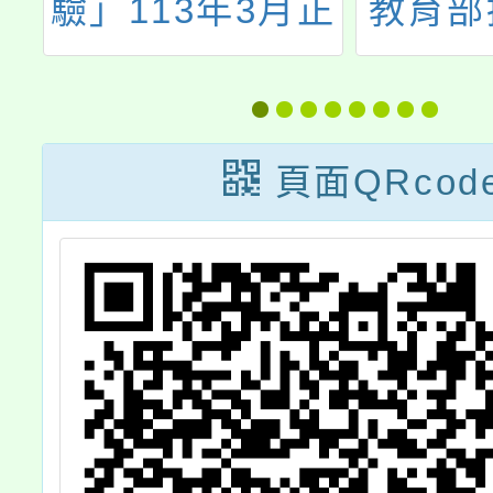
與
驗」113年3月正
教育部
－
式考試
中小學
坊
體驗教
南海紙
頁面QRcod
藝s