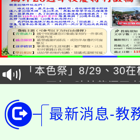
公告本校115學年度第1
「本色祭」8/29、30
代理(課)教師甄選結果
8/21下午1時於龍潭區
場熱烈登場!
告(尚有缺額)
YOUNG桃局內行報名
徵才活動。
最新消息-教
8月14至27日，桃園
局官網。
115年桃園市運動會8/1
開!