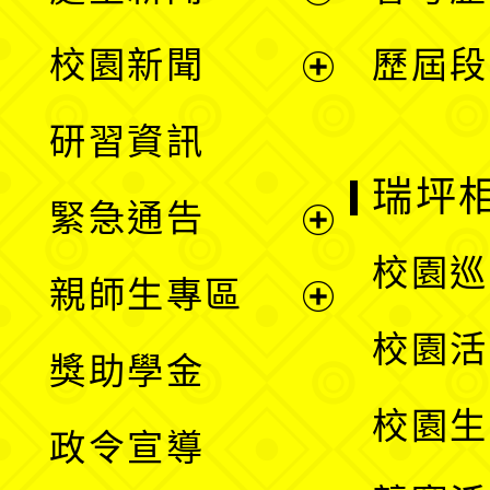
展
校園新聞
歷屆段
開
展
研習資訊
選
開
瑞坪
緊急通告
單
選
展
校園巡
親師生專區
單
開
展
校園活
獎助學金
選
開
校園生
政令宣導
單
選