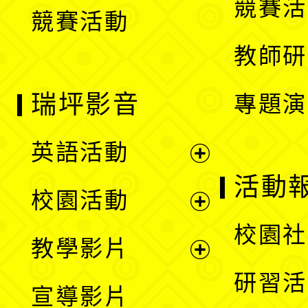
競賽活
競賽活動
單
教師研
瑞坪影音
專題演
英語活動
展
活動
校園活動
開
展
校園社
教學影片
選
開
展
研習活
宣導影片
單