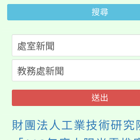
115年桃園市運動會8/1
開!
搜尋
桃園市低收入戶享有免
田徑場及游泳池舉行。
大園自造教育及科技中心
視費優惠，中低收入戶
大溪自造教育及科技中心
份教師增能研習
半價優惠，詳情可洽有
淨零綠生活教案入校路
份教師研習
者。
會
送出
財團法人工業技術研究