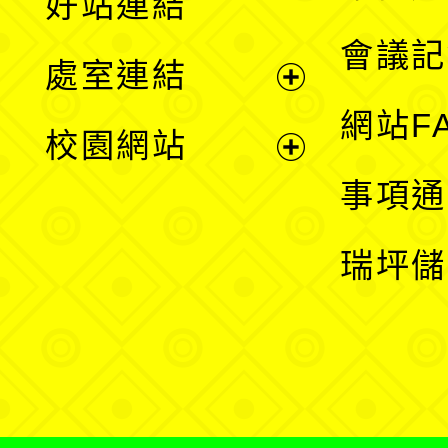
好站連結
選
會議記
處室連結
單
展
網站F
校園網站
開
展
事項通
選
開
瑞坪儲
單
選
單