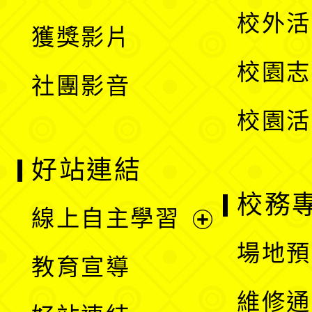
選
開
校外活
獲獎影片
單
選
校園志
社團影音
單
校園活
好站連結
校務
線上自主學習
展
場地預
教育宣導
開
維修通