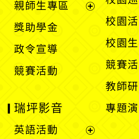
親師生專區
單
開
展
校園活
獎助學金
選
開
校園生
政令宣導
單
選
競賽活
競賽活動
單
教師研
瑞坪影音
專題演
英語活動