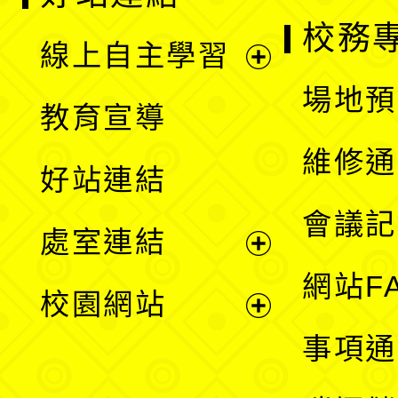
校務
線上自主學習
展
場地預
教育宣導
開
維修通
好站連結
選
會議記
處室連結
單
展
網站F
校園網站
開
展
事項通
選
開