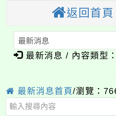
《TA101》溝通分析
返回首頁
桃園市115學年度學生
縣市「校園短影音徵選
程，歡迎學生輔導中心
「桃園市補助參觀特色
要點
門員」簡章及活動海報
心理、諮商輔導、社會
115年度「教育部表揚
展演活動實施計畫」
踴躍報名參加。
系所師生報名參加。
公告本校115學年度第1
義教育推展貢獻獎」
最新消息 / 內容類型
「2026金融保險知識
代理(課)教師甄選結果(
桃園市115學年度學生
車」活動
公告本校115學年度第
最新消息首頁
/瀏覽：76
生本土語及新住民語歌
公告本校115學年度第
代理(課)教師甄選結果(
轉知中國文化大學推廣