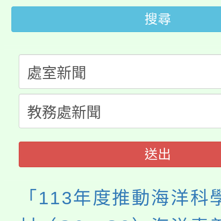
代理(課)教師甄選結果(
搜尋
轉知苗栗縣政府辦理11
《TA101》溝通分析
桃園市115學年度學生
縣市「校園短影音徵選
程，歡迎學生輔導中心
「桃園市補助參觀特色
要點
門員」簡章及活動海報
心理、諮商輔導、社會
115年度「教育部表揚
展演活動實施計畫」
踴躍報名參加。
系所師生報名參加。
義教育推展貢獻獎」
送出
「113年度推動海洋科