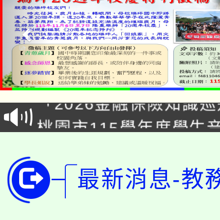
公告本校115學年度第1
「2026金融保險知識
代理(課)教師甄選結果(
桃園市115學年度學生
車」活動
公告本校115學年度第
生本土語及新住民語歌
公告本校115學年度第
代理(課)教師甄選結果(
最新消息-教
轉知中國文化大學推廣
代理(課)教師甄選結果(
轉知苗栗縣政府辦理11