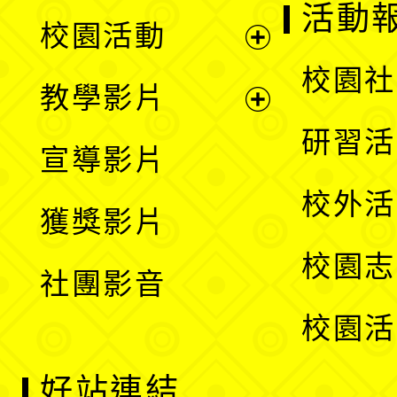
展
活動
校園活動
開
展
校園社
教學影片
選
開
展
研習活
宣導影片
單
選
開
校外活
獲獎影片
單
選
校園志
社團影音
單
校園活
好站連結