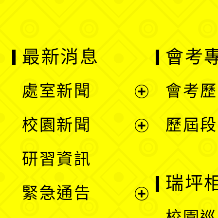
最新消息
會考
處室新聞
會考歷
展
校園新聞
歷屆段
開
展
研習資訊
選
開
瑞坪
緊急通告
單
選
展
校園巡