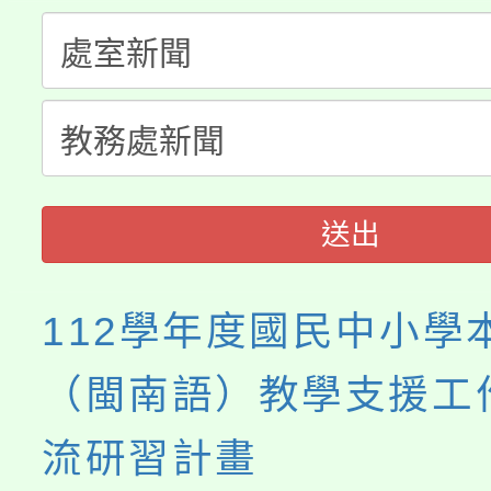
份教師增能研習
半價優惠，詳情可洽有
淨零綠生活教案入校路
份教師研習
者。
115年食農教育專業人
會
程
送出
112學年度國民中小學
（閩南語）教學支援工
流研習計畫