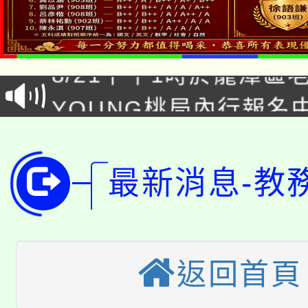
「本色祭」8/29、30
8/21下午1時於龍潭區
場熱烈登場!
YOUNG桃局內行報名
徵才活動。
8月14至27日，桃園
局官網。
115年桃園市運動會8/1
開!
最新消息-教
桃園市低收入戶享有免
田徑場及游泳池舉行。
大園自造教育及科技中心
視費優惠，中低收入戶
大溪自造教育及科技中心
返回首頁
份教師增能研習
半價優惠，詳情可洽有
淨零綠生活教案入校路