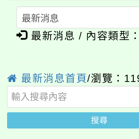
份教師研習
者。
115年食農教育專業人
會
「本色祭」8/29、30
程
最新消息 / 內容類型
8/21下午1時於龍潭區
場熱烈登場!
YOUNG桃局內行報名
徵才活動。
8月14至27日，桃園
局官網。
最新消息首頁
/瀏覽：11
115年桃園市運動會8/1
開!
桃園市低收入戶享有免
田徑場及游泳池舉行。
搜尋
大園自造教育及科技中心
視費優惠，中低收入戶
大溪自造教育及科技中心