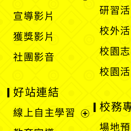
選
開
展
研習活
宣導影片
單
選
開
校外活
獲獎影片
單
選
校園志
社團影音
單
校園活
好站連結
校務
線上自主學習
展
場地預