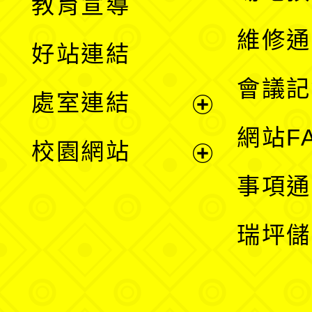
教育宣導
開
維修通
好站連結
選
會議記
處室連結
單
展
網站F
校園網站
開
展
事項通
選
開
瑞坪儲
單
選
單