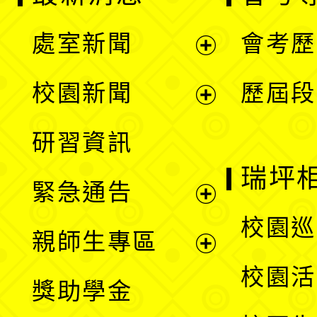
處室新聞
會考歷
展
校園新聞
歷屆段
開
展
研習資訊
選
開
瑞坪
緊急通告
單
選
展
校園巡
親師生專區
單
開
展
校園活
獎助學金
選
開