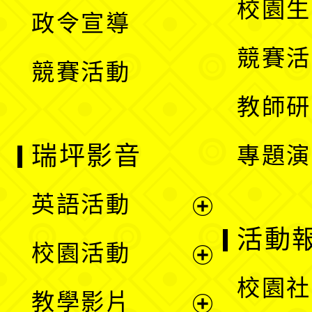
校園生
政令宣導
單
選
競賽活
競賽活動
單
教師研
瑞坪影音
專題演
英語活動
展
活動
校園活動
開
展
校園社
教學影片