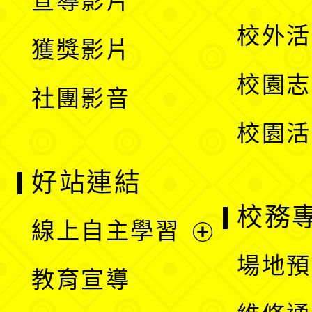
宣導影片
單
選
開
校外活
獲獎影片
單
選
校園志
社團影音
單
校園活
好站連結
校務
線上自主學習
展
場地預
教育宣導
開