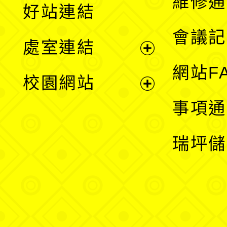
維修通
好站連結
選
會議記
處室連結
單
展
網站F
校園網站
開
展
事項通
選
開
瑞坪儲
單
選
單