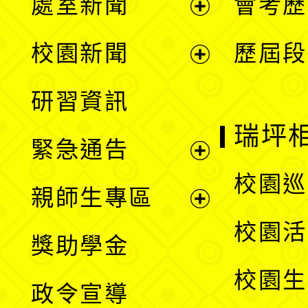
處室新聞
會考歷
展
校園新聞
歷屆段
開
展
研習資訊
選
開
瑞坪
緊急通告
單
選
展
校園巡
親師生專區
單
開
展
校園活
獎助學金
選
開
校園生
政令宣導
單
選