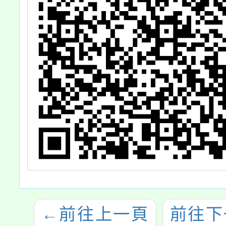
←
前往上一頁
前往下