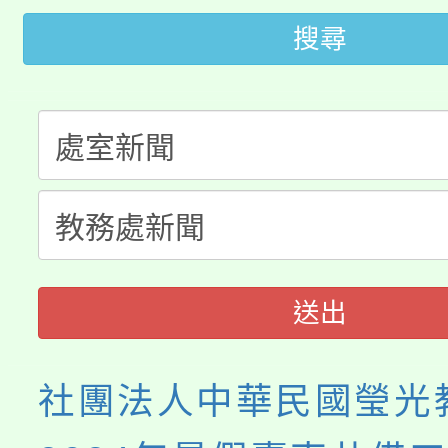
轉知中國文化大學推廣
代理(課)教師甄選結果(
搜尋
轉知苗栗縣政府辦理11
《TA101》溝通分析
桃園市115學年度學生
縣市「校園短影音徵選
程，歡迎學生輔導中心
「桃園市補助參觀特色
要點
門員」簡章及活動海報
心理、諮商輔導、社會
115年度「教育部表揚
展演活動實施計畫」
踴躍報名參加。
系所師生報名參加。
義教育推展貢獻獎」
送出
社團法人中華民國瑩光