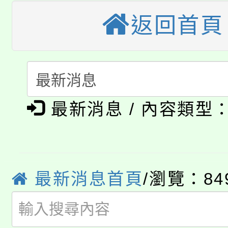
轉知苗栗縣政府辦理11
《TA101》溝通分析
返回首頁
桃園市115學年度學生
縣市「校園短影音徵選
程，歡迎學生輔導中心
「桃園市補助參觀特色
要點
門員」簡章及活動海報
心理、諮商輔導、社會
115年度「教育部表揚
展演活動實施計畫」
踴躍報名參加。
系所師生報名參加。
公告本校115學年度第1
義教育推展貢獻獎」
最新消息 / 內容類型
「2026金融保險知識
代理(課)教師甄選結果(
桃園市115學年度學生
車」活動
最新消息首頁
/瀏覽：84
公告本校115學年度第
生本土語及新住民語歌
公告本校115學年度第
代理(課)教師甄選結果(