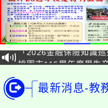
公告本校115學年度第1
「2026金融保險知識
代理(課)教師甄選結果(
桃園市115學年度學生
車」活動
公告本校115學年度第
生本土語及新住民語歌
公告本校115學年度第
代理(課)教師甄選結果(
最新消息-教
轉知中國文化大學推廣
代理(課)教師甄選結果(