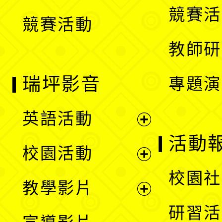
競賽活
競賽活動
單
教師研
瑞坪影音
專題演
英語活動
展
活動
校園活動
開
展
校園社
教學影片
選
開
展
研習活