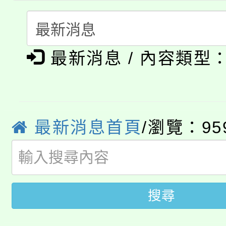
門員」簡章及活動海報
心理、諮商輔導、社會
115年度「教育部表揚
展演活動實施計畫」
踴躍報名參加。
系所師生報名參加。
公告本校115學年度第1
義教育推展貢獻獎」
最新消息 / 內容類型
「2026金融保險知識
代理(課)教師甄選結果(
桃園市115學年度學生
車」活動
公告本校115學年度第
生本土語及新住民語歌
最新消息首頁
/瀏覽：95
公告本校115學年度第
代理(課)教師甄選結果(
轉知中國文化大學推廣
代理(課)教師甄選結果(
搜尋
轉知苗栗縣政府辦理11
《TA101》溝通分析
桃園市115學年度學生