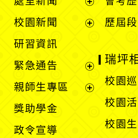
處室新聞
會考歷
展
校園新聞
歷屆段
開
展
研習資訊
選
開
瑞坪
緊急通告
單
選
展
校園巡
親師生專區
單
開
展
校園活
獎助學金
選
開
校園生
政令宣導
單
選