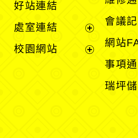
好站連結
選
會議記
處室連結
單
展
網站F
校園網站
開
展
事項通
選
開
瑞坪儲
單
選
單