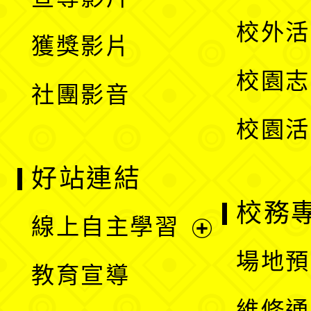
單
選
開
校外活
獲獎影片
單
選
校園志
社團影音
單
校園活
好站連結
校務
線上自主學習
展
場地預
教育宣導
開
維修通