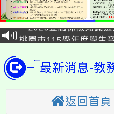
公告本校115學年度第1
「2026金融保險知識
代理(課)教師甄選結果(
桃園市115學年度學生
車」活動
公告本校115學年度第
生本土語及新住民語歌
公告本校115學年度第
代理(課)教師甄選結果(
最新消息-教
轉知中國文化大學推廣
代理(課)教師甄選結果(
轉知苗栗縣政府辦理11
《TA101》溝通分析
桃園市115學年度學生
返回首頁
縣市「校園短影音徵選
程，歡迎學生輔導中心
「桃園市補助參觀特色
要點