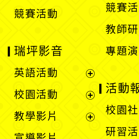
競賽活
競賽活動
單
教師研
瑞坪影音
專題演
英語活動
展
活動
校園活動
開
展
校園社
教學影片
選
開
展
研習活
宣導影片