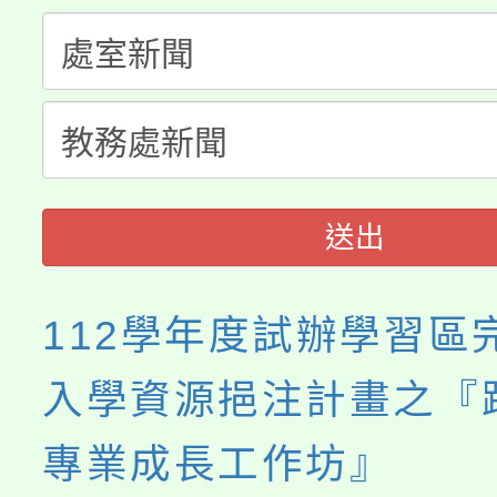
縣市「校園短影音徵選
程，歡迎學生輔導中心
「桃園市補助參觀特色
要點
門員」簡章及活動海報
心理、諮商輔導、社會
115年度「教育部表揚
展演活動實施計畫」
踴躍報名參加。
系所師生報名參加。
義教育推展貢獻獎」
送出
112學年度試辦學習區
入學資源挹注計畫之『
專業成長工作坊』