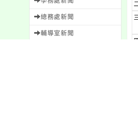
學務處新聞
總務處新聞
輔導室新聞
會計室新聞
人事室新聞
家長會新聞
內容標籤
活動
1171
公告
1611
課程
152
報名
1151