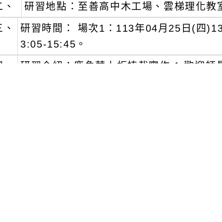
二、
研習地點：至善高中木工場、雲梯理化教室
三、
研習時間： 場次1：113年04月25日(四)13:
3:05-15:45。
四、
研習介紹：鹿角蕨上板植栽實作 1.歡迎
植物美學的課程融合核心概念和原則，將其
鹿角蕨製作自己的家，並了解鹿角蕨的生
徵。
五、
參加對象：桃園市各國中教師。
六、
報名方式(擇一)： 1.不需時數師長：請填
滿為止(20人)，報名網址：https://reur
師在職進修資訊網」報名，課程名稱：11
專業成長工作坊-鹿角蕨上板植栽實作，課程代
4/24。