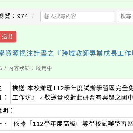
瀏覽：974
搜尋
送出
入學資源挹注計畫之『跨域教師專業成長工作
16 / 內容狀態：啟用中
主
檢送 本校辦理112學年度試辦學習區完
旨：
工作坊』，敬邀貴校對此研習有興趣之國中
說明：
一、
依據「112學年度高級中等學校試辦學習