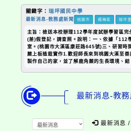
關鍵字：
瑞坪國民中學
最新消息-教務處新聞
桃園市
楊梅區
瑞坪
主旨：檢送本校辦理112學年度試辦學習區
(差)假登記，請查照。說明：一、依據「1
室。(桃園市大溪區康莊路645號)三、研習時間：場次
蕨上板植栽實作1.歡迎師長來到桃園大溪至
製作自己的家，並了解鹿角蕨的生長環境、結
最新消息-教務
最新消息 