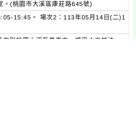
。(桃園市大溪區康莊路645號)
05-15:45。 場次2：113年05月14日(二)1
師長來到桃園大溪至善高中，感受木工技法、
應用於教學實踐中。 2.簡易木工製作，為
長環境、結構與外觀，以及其獨特的美學特
寫Google表單完成報名即可，依報名順序額
l.cc/Wxa77L。 2.需時數師長：請上「全國教
2學年度「完全免試入學資源挹注計畫 」跨領
碼：4306779。報名截止日期：2024/0