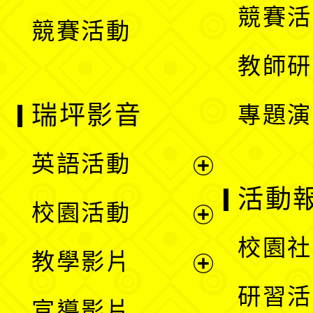
競賽活
競賽活動
單
教師研
瑞坪影音
專題演
英語活動
展
活動
校園活動
開
展
校園社
教學影片
選
開
展
研習活
宣導影片