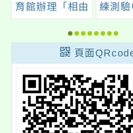
初
育館辦理「相由
練測驗
心生-影視劇場特
民
效化妝與道具設
（GE
計專書教師研
度初級
頁面QRcod
習」