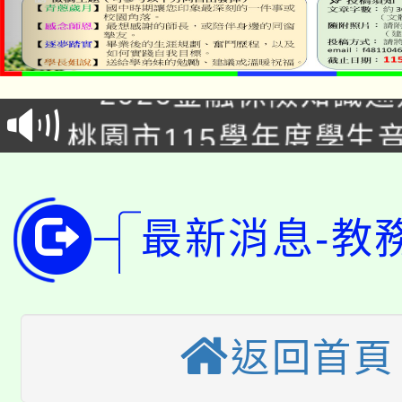
公告本校115學年度第1
「2026金融保險知識
代理(課)教師甄選結果(
桃園市115學年度學生
車」活動
公告本校115學年度第
生本土語及新住民語歌
公告本校115學年度第
代理(課)教師甄選結果(
最新消息-教
轉知中國文化大學推廣
代理(課)教師甄選結果(
轉知苗栗縣政府辦理11
《TA101》溝通分析
桃園市115學年度學生
返回首頁
縣市「校園短影音徵選
程，歡迎學生輔導中心
「桃園市補助參觀特色
要點