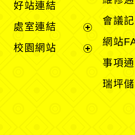
好站連結
選
會議記
處室連結
單
展
網站F
校園網站
開
展
事項通
選
開
瑞坪儲
單
選
單