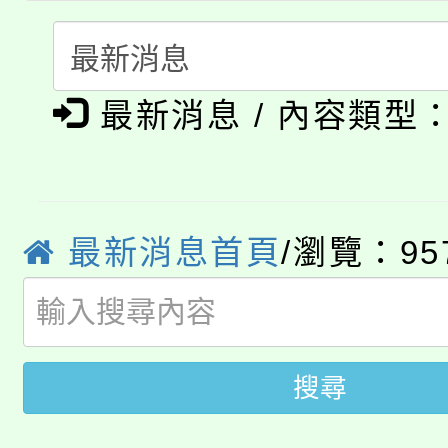
門員」簡章及活動海報
心理、諮商輔導、社會
115年度「教育部表揚
展演活動實施計畫」
踴躍報名參加。
系所師生報名參加。
公告本校115學年度第1
義教育推展貢獻獎」
最新消息 / 內容類型
「2026金融保險知識
代理(課)教師甄選結果(
桃園市115學年度學生
車」活動
公告本校115學年度第
生本土語及新住民語歌
最新消息首頁
/瀏覽：95
公告本校115學年度第
代理(課)教師甄選結果(
轉知中國文化大學推廣
代理(課)教師甄選結果(
轉知苗栗縣政府辦理11
搜尋
《TA101》溝通分析
桃園市115學年度學生
縣市「校園短影音徵選