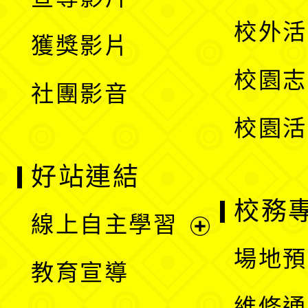
單
選
開
校外活
獲獎影片
單
選
校園志
社團影音
單
校園活
好站連結
校務
線上自主學習
展
場地預
教育宣導
開
維修通