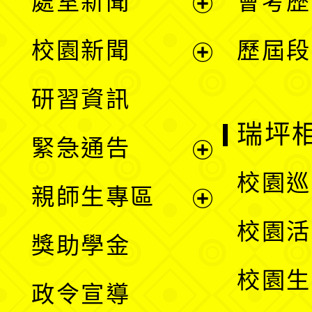
處室新聞
會考歷
展
校園新聞
歷屆段
開
展
研習資訊
選
開
瑞坪
緊急通告
單
選
展
校園巡
親師生專區
單
開
展
校園活
獎助學金
選
開
校園生
政令宣導
單
選