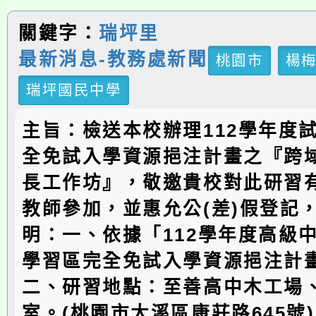
關鍵字：
瑞坪里
最新消息-教務處新聞
桃園市
楊
瑞坪國民中學
主旨：檢送本校辦理112學年度
全免試入學資源挹注計畫之『跨
長工作坊』，敬邀貴校對此研習
教師參加，並惠允公(差)假登記
明：一、依據「112學年度高級
學習區完全免試入學資源挹注計
二、研習地點：至善高中木工場
室。(桃園市大溪區康莊路645號