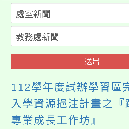
程，歡迎學生輔導中心
「桃園市補助參觀特色
要點
門員」簡章及活動海報
心理、諮商輔導、社會
115年度「教育部表揚
展演活動實施計畫」
踴躍報名參加。
系所師生報名參加。
義教育推展貢獻獎」
送出
112學年度試辦學習區
入學資源挹注計畫之『
專業成長工作坊』