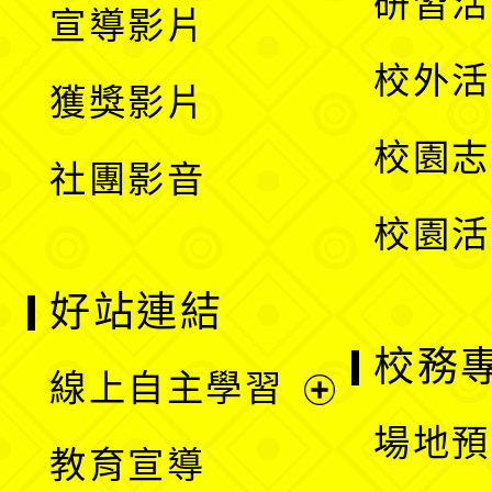
研習活
宣導影片
單
選
開
校外活
獲獎影片
單
選
校園志
社團影音
單
校園活
好站連結
校務
線上自主學習
展
場地預
教育宣導