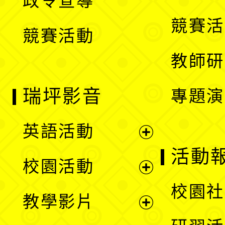
政令宣導
單
選
競賽活
競賽活動
單
教師研
瑞坪影音
專題演
英語活動
展
活動
校園活動
開
展
校園社
教學影片
選
開
展