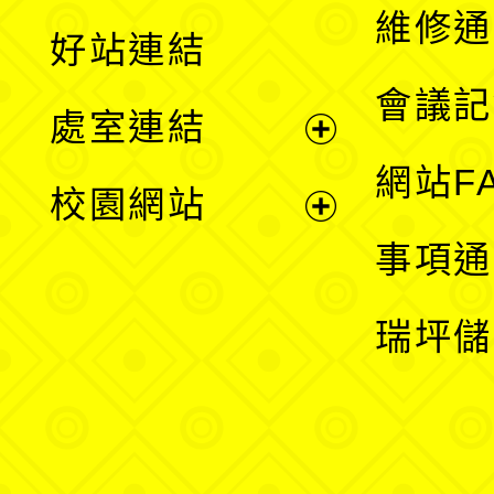
開
維修通
好站連結
選
會議記
處室連結
單
展
網站F
校園網站
開
展
事項通
選
開
瑞坪儲
單
選
單