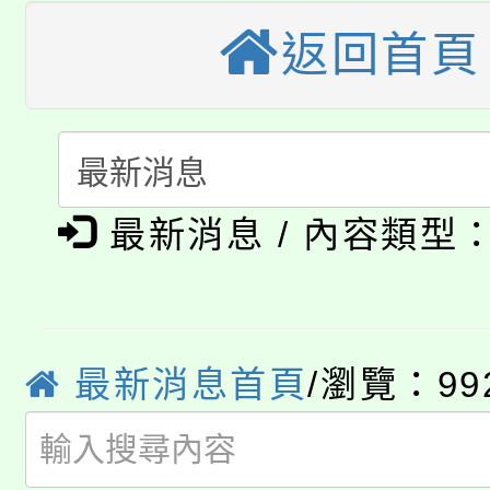
轉知苗栗縣政府辦理11
《TA101》溝通分析
返回首頁
桃園市115學年度學生
縣市「校園短影音徵選
程，歡迎學生輔導中心
「桃園市補助參觀特色
要點
門員」簡章及活動海報
心理、諮商輔導、社會
淨零綠領人才培育課程
展演活動實施計畫」
踴躍報名參加。
系所師生報名參加。
最新消息 / 內容類型
公告本校115學年度第1
「2026金融保險知識
代理(課)教師甄選結果(
桃園市115學年度學生
車」活動
最新消息首頁
/瀏覽：99
公告本校115學年度第
生本土語及新住民語歌
公告本校115學年度第
代理(課)教師甄選結果(