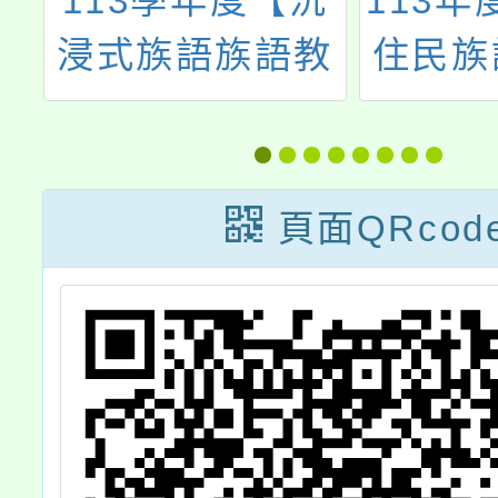
沉
113年度第1次原
114
教
住民族語言能力
中心辦
認證測驗
輪轉
跡】桃
跡
頁面QRcod