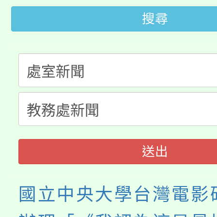
轉知中國文化大學推廣
代理(課)教師甄選結果(
搜尋
轉知苗栗縣政府辦理11
《TA101》溝通分析
桃園市115學年度學生
縣市「校園短影音徵選
程，歡迎學生輔導中心
「桃園市補助參觀特色
要點
門員」簡章及活動海報
心理、諮商輔導、社會
展演活動實施計畫」
踴躍報名參加。
系所師生報名參加。
送出
國立中央大學台灣電影