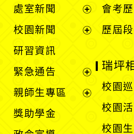
處室新聞
會考歷
展
校園新聞
歷屆段
開
展
研習資訊
選
開
瑞坪
緊急通告
單
選
展
校園巡
親師生專區
單
開
展
校園活
獎助學金
選
開
校園生