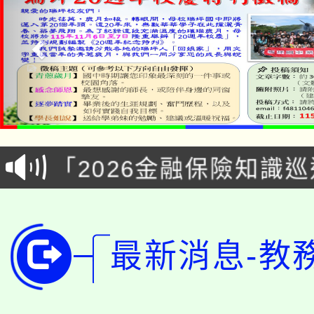
淨零綠領人才培育課程
公告本校115學年度第1
「2026金融保險知識
代理(課)教師甄選結果(
桃園市115學年度學生
車」活動
公告本校115學年度第
生本土語及新住民語歌
最新消息-教
公告本校115學年度第
代理(課)教師甄選結果(
轉知中國文化大學推廣
代理(課)教師甄選結果(