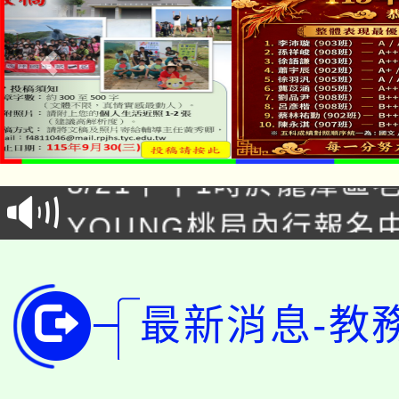
「本色祭」8/29、30
8/21下午1時於龍潭區
場熱烈登場!
YOUNG桃局內行報名
徵才活動。
8月14至27日，桃園
局官網。
115年桃園市運動會8/1
開!
最新消息-教
桃園市低收入戶享有免
田徑場及游泳池舉行。
大園自造教育及科技中心