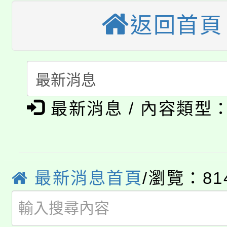
視費優惠，中低收入戶
返回首頁
大溪自造教育及科技中心
份教師增能研習
半價優惠，詳情可洽有
淨零綠生活教案入校路
份教師研習
者。
115年食農教育專業人
會
「本色祭」8/29、30
程
最新消息 / 內容類型
8/21下午1時於龍潭區
場熱烈登場!
YOUNG桃局內行報名
徵才活動。
8月14至27日，桃園
局官網。
最新消息首頁
/瀏覽：81
115年桃園市運動會8/1
開!
桃園市低收入戶享有免