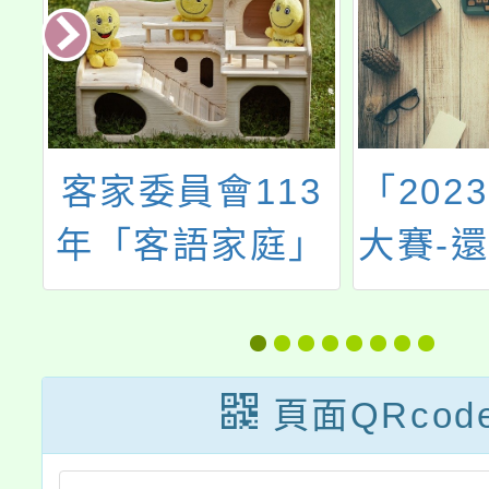
大
客家委員會113
「202
隆
年「客語家庭」
大賽-
理
表揚
語
」
頁面QRcod