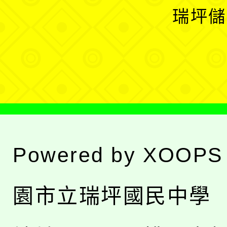
選
開
瑞坪儲
單
選
單
Powered by
XOOPS
園市立瑞坪國民中學