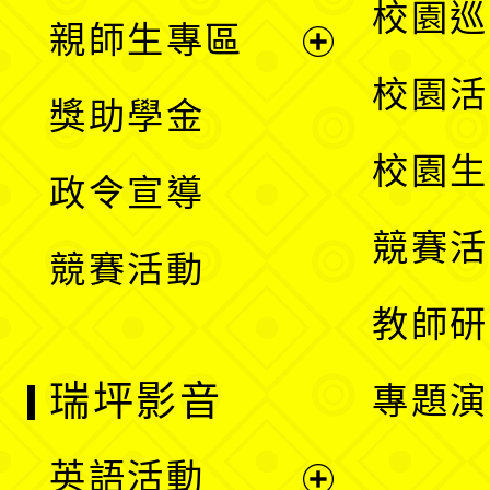
展
校園巡
親師生專區
單
開
展
校園活
獎助學金
選
開
校園生
政令宣導
單
選
競賽活
競賽活動
單
教師研
瑞坪影音
專題演
英語活動