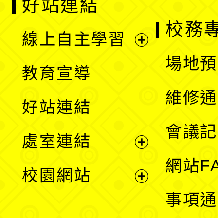
好站連結
校務
線上自主學習
展
場地預
教育宣導
開
維修通
好站連結
選
會議記
處室連結
單
展
網站F
校園網站
開
展
事項通