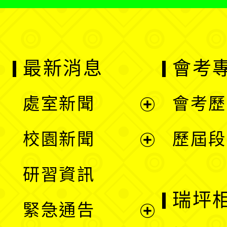
最新消息
會考
處室新聞
會考歷
展
校園新聞
歷屆段
開
展
研習資訊
選
開
瑞坪
緊急通告
單
選