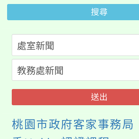
田徑場及游泳池舉行。
搜尋
大園自造教育及科技中心
視費優惠，中低收入戶
大溪自造教育及科技中心
份教師增能研習
半價優惠，詳情可洽有
淨零綠生活教案入校路
份教師研習
者。
115年食農教育專業人
會
程
送出
桃園市政府客家事務局「