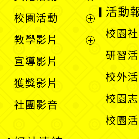
展
活動
校園活動
開
展
校園社
教學影片
選
開
展
研習活
宣導影片
單
選
開
校外活
獲獎影片
單
選
校園志
社團影音
單
校園活