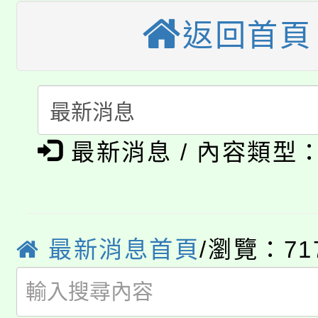
《TA101》溝通分析
返回首頁
桃園市115學年度學生
縣市「校園短影音徵選
程，歡迎學生輔導中心
「桃園市補助參觀特色
要點
門員」簡章及活動海報
心理、諮商輔導、社會
115年度「教育部表揚
展演活動實施計畫」
踴躍報名參加。
系所師生報名參加。
公告本校115學年度第1
義教育推展貢獻獎」
最新消息 / 內容類型
「2026金融保險知識
代理(課)教師甄選結果(
桃園市115學年度學生
車」活動
公告本校115學年度第
最新消息首頁
/瀏覽：71
生本土語及新住民語歌
公告本校115學年度第
代理(課)教師甄選結果(
轉知中國文化大學推廣