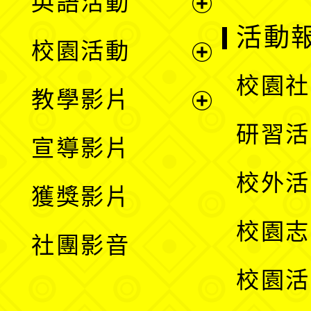
英語活動
展
活動
校園活動
開
展
校園社
教學影片
選
開
展
研習活
宣導影片
單
選
開
校外活
獲獎影片
單
選
校園志
社團影音
單
校園活