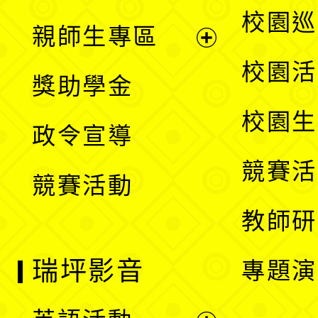
選
展
校園巡
親師生專區
單
開
展
校園活
獎助學金
選
開
校園生
政令宣導
單
選
競賽活
競賽活動
單
教師研
瑞坪影音
專題演