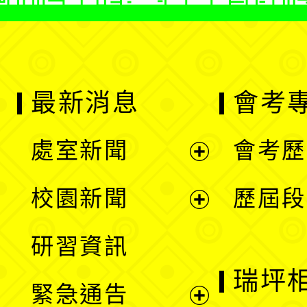
最新消息
會考
處室新聞
會考歷
展
校園新聞
歷屆段
開
展
研習資訊
選
開
瑞坪
緊急通告
單