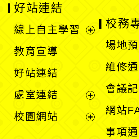
好站連結
校務
線上自主學習
展
場地預
教育宣導
開
維修通
好站連結
選
會議記
處室連結
單
展
網站F
校園網站
開
展
事項通