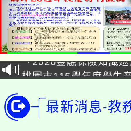
公告本校115學年度第1
「2026金融保險知識
代理(課)教師甄選結果(
桃園市115學年度學生
車」活動
公告本校115學年度第
生本土語及新住民語歌
公告本校115學年度第
代理(課)教師甄選結果(
最新消息-教
轉知中國文化大學推廣
代理(課)教師甄選結果(
轉知苗栗縣政府辦理11