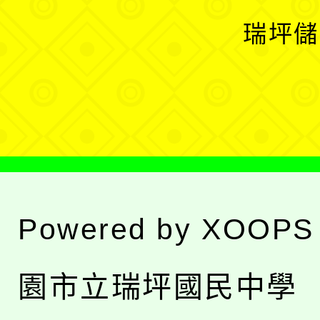
選
開
瑞坪儲
單
選
單
Powered by
XOOPS
園市立瑞坪國民中學