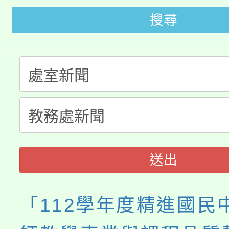
代理(課)教師甄選結果(
搜尋
轉知苗栗縣政府辦理11
《TA101》溝通分析
桃園市115學年度學生
縣市「校園短影音徵選
程，歡迎學生輔導中心
「桃園市補助參觀特色
要點
門員」簡章及活動海報
心理、諮商輔導、社會
115年度「教育部表揚
展演活動實施計畫」
踴躍報名參加。
系所師生報名參加。
義教育推展貢獻獎」
送出
「112學年度精進國民