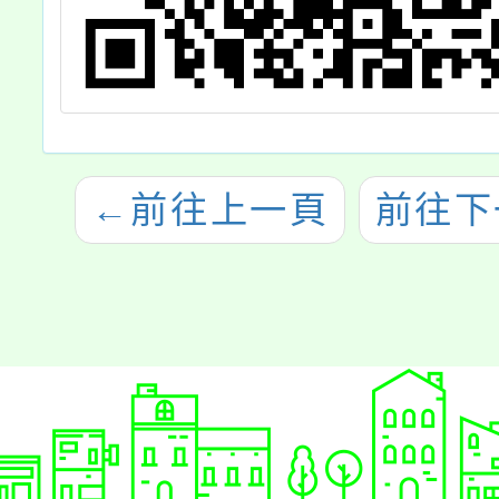
←
前往上一頁
前往下