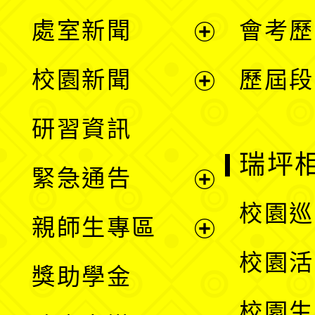
處室新聞
會考歷
展
校園新聞
歷屆段
開
展
研習資訊
選
開
瑞坪
緊急通告
單
選
展
校園巡
親師生專區
單
開
展
校園活
獎助學金
選
開
校園生