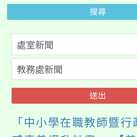
代理(課)教師甄選結果(
搜尋
轉知苗栗縣政府辦理11
《TA101》溝通分析
桃園市115學年度學生
縣市「校園短影音徵選
程，歡迎學生輔導中心
「桃園市補助參觀特色
要點
門員」簡章及活動海報
心理、諮商輔導、社會
115年度「教育部表揚
展演活動實施計畫」
踴躍報名參加。
系所師生報名參加。
義教育推展貢獻獎」
送出
「中小學在職教師暨行