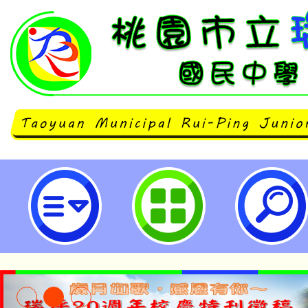
「中小學在職教師暨行政人員美感素
【美感領航共識營】研習課程-桃園
學