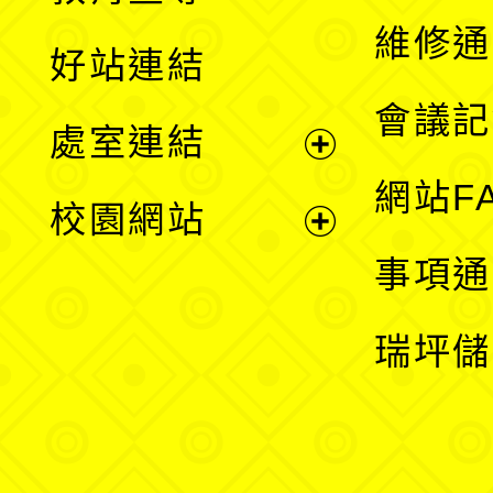
開
維修通
好站連結
選
會議記
處室連結
單
展
網站F
校園網站
開
展
事項通
選
開
瑞坪儲
單
選
單