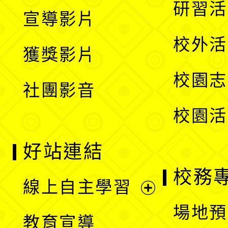
展
研習活
宣導影片
單
選
開
校外活
獲獎影片
單
選
校園志
社團影音
單
校園活
好站連結
校務
線上自主學習
展
場地預
教育宣導