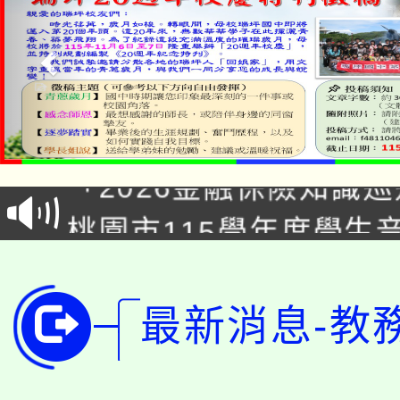
公告本校115學年度第1
「2026金融保險知識
代理(課)教師甄選結果(
桃園市115學年度學生
車」活動
公告本校115學年度第
生本土語及新住民語歌
公告本校115學年度第
代理(課)教師甄選結果(
最新消息-教
轉知中國文化大學推廣
代理(課)教師甄選結果(
轉知苗栗縣政府辦理11