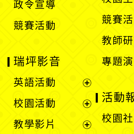
政令宣導
單
選
競賽活
競賽活動
單
教師研
瑞坪影音
專題演
英語活動
展
活動
校園活動
開
展
校園社
教學影片
選
開