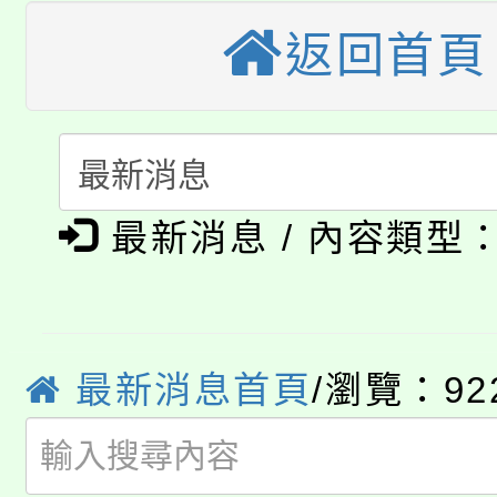
《TA101》溝通分析
返回首頁
桃園市115學年度學生
縣市「校園短影音徵選
程，歡迎學生輔導中心
「桃園市補助參觀特色
要點
門員」簡章及活動海報
心理、諮商輔導、社會
115年度「教育部表揚
展演活動實施計畫」
踴躍報名參加。
系所師生報名參加。
公告本校115學年度第1
義教育推展貢獻獎」
最新消息 / 內容類型
「2026金融保險知識
代理(課)教師甄選結果(
桃園市115學年度學生
車」活動
公告本校115學年度第
最新消息首頁
/瀏覽：92
生本土語及新住民語歌
公告本校115學年度第
代理(課)教師甄選結果(
轉知中國文化大學推廣