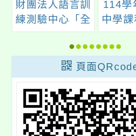
民
財團法人語言訓
114
辦
練測驗中心「全
中學課
以
民英檢」初級聽
諮詢輔
語
讀測驗
任及協
訓
師遴
頁面QRcod
貴
師
查