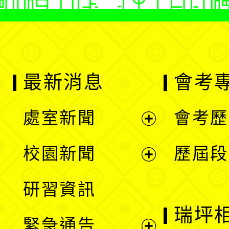
最新消息
會考
處室新聞
會考歷
展
校園新聞
歷屆段
開
展
研習資訊
選
開
瑞坪
緊急通告