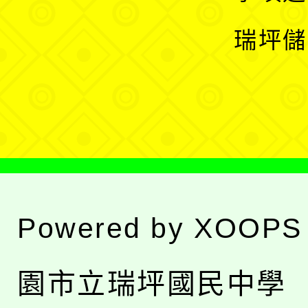
選
開
瑞坪儲
單
選
單
Powered by
XOOPS
園市立瑞坪國民中學