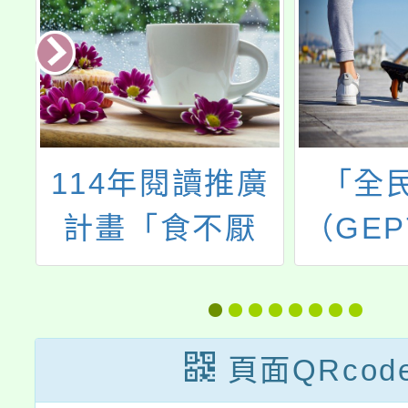
2
114年閱讀推廣
「全
能
計畫「食不厭
（GEP
辦
精、讀不厭細
年初級
測
——經典裡的飲
驗，陸
，
食文化」教師工
頁面QRcod
作坊