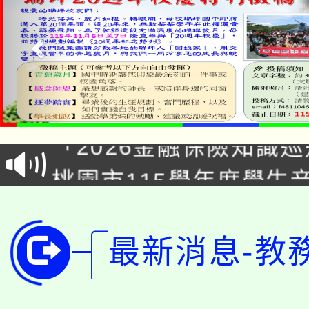
公告本校115學年度第1
「2026金融保險知識
代理(課)教師甄選結果(
桃園市115學年度學生
車」活動
公告本校115學年度第
生本土語及新住民語歌
公告本校115學年度第
代理(課)教師甄選結果(
最新消息-教
轉知中國文化大學推廣
代理(課)教師甄選結果(
轉知苗栗縣政府辦理11