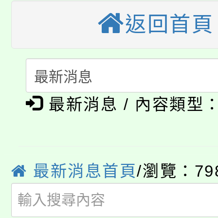
《TA101》溝通分析
返回首頁
桃園市115學年度學生
縣市「校園短影音徵選
程，歡迎學生輔導中心
「桃園市補助參觀特色
要點
門員」簡章及活動海報
心理、諮商輔導、社會
115年度「教育部表揚
展演活動實施計畫」
踴躍報名參加。
系所師生報名參加。
公告本校115學年度第1
義教育推展貢獻獎」
最新消息 / 內容類型
「2026金融保險知識
代理(課)教師甄選結果(
桃園市115學年度學生
車」活動
公告本校115學年度第
最新消息首頁
/瀏覽：79
生本土語及新住民語歌
公告本校115學年度第
代理(課)教師甄選結果(