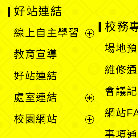
好站連結
校務
線上自主學習
展
場地預
教育宣導
開
維修通
好站連結
選
會議記
處室連結
單
展
網站F
校園網站
開
展
事項通