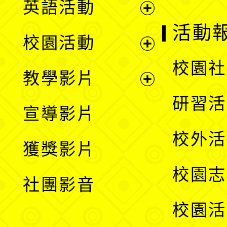
英語活動
展
活動
校園活動
開
展
校園社
教學影片
選
開
展
研習活
宣導影片
單
選
開
校外活
獲獎影片
單
選
校園志
社團影音
單
校園活