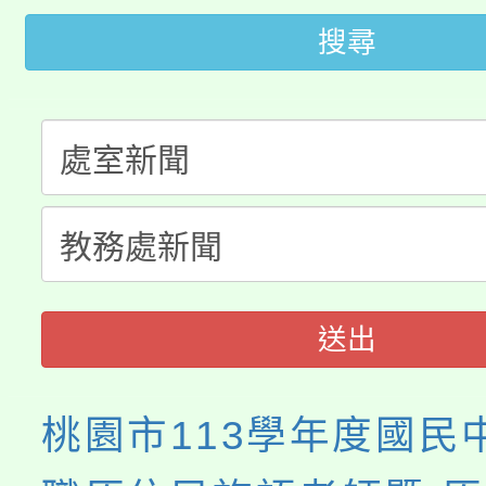
轉知中國文化大學推廣
代理(課)教師甄選結果(
搜尋
轉知苗栗縣政府辦理11
《TA101》溝通分析
桃園市115學年度學生
縣市「校園短影音徵選
程，歡迎學生輔導中心
「桃園市補助參觀特色
要點
門員」簡章及活動海報
心理、諮商輔導、社會
115年度「教育部表揚
展演活動實施計畫」
踴躍報名參加。
系所師生報名參加。
義教育推展貢獻獎」
送出
桃園市113學年度國民