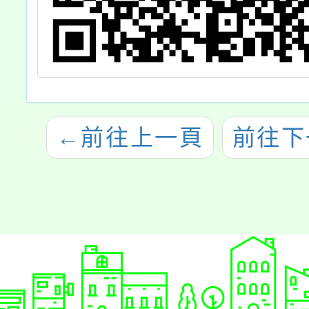
←
前往上一頁
前往下