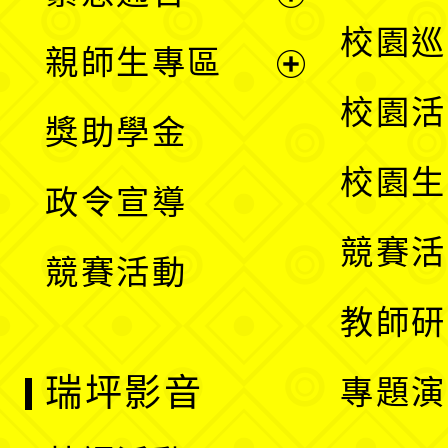
單
選
展
校園巡
親師生專區
單
開
展
校園活
獎助學金
選
開
校園生
政令宣導
單
選
競賽活
競賽活動
單
教師研
瑞坪影音
專題演