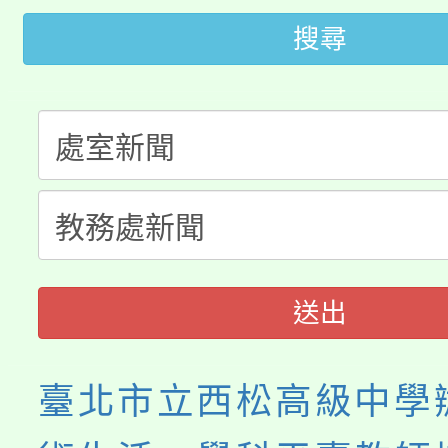
搜尋
轉知苗栗縣政府辦理11
《TA101》溝通分析
桃園市115學年度學生
縣市「校園短影音徵選
程，歡迎學生輔導中心
「桃園市補助參觀特色
要點
門員」簡章及活動海報
心理、諮商輔導、社會
115年度「教育部表揚
展演活動實施計畫」
踴躍報名參加。
系所師生報名參加。
義教育推展貢獻獎」
送出
臺北市立西松高級中學