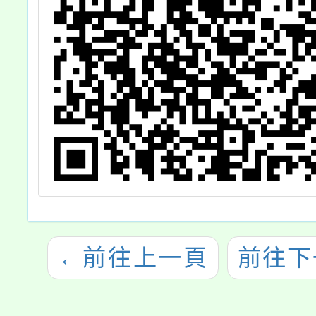
←
前往上一頁
前往下