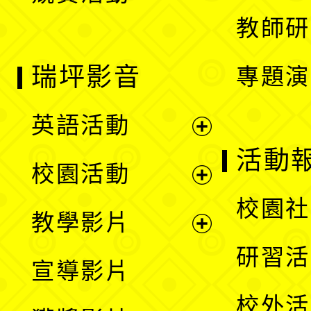
教師研
瑞坪影音
專題演
英語活動
展
活動
校園活動
開
展
校園社
教學影片
選
開
展
研習活
宣導影片
單
選
開
校外活