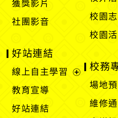
獲獎影片
單
選
校園志
社團影音
單
校園活
好站連結
校務
線上自主學習
展
場地預
教育宣導
開
維修通
好站連結
選