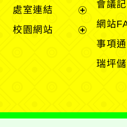
會議記
處室連結
單
展
網站F
校園網站
開
展
事項通
選
開
瑞坪儲
單
選
單