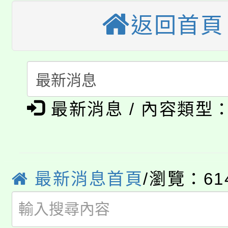
桃園市115學年度學生
返回首頁
縣市「校園短影音徵選
程，歡迎學生輔導中心
「桃園市補助參觀特色
要點
門員」簡章及活動海報
心理、諮商輔導、社會
115年度「教育部表揚
展演活動實施計畫」
踴躍報名參加。
系所師生報名參加。
公告本校115學年度第1
義教育推展貢獻獎」
最新消息 / 內容類型
「2026金融保險知識
代理(課)教師甄選結果(
桃園市115學年度學生
車」活動
公告本校115學年度第
生本土語及新住民語歌
最新消息首頁
/瀏覽：61
公告本校115學年度第
代理(課)教師甄選結果(
轉知中國文化大學推廣
代理(課)教師甄選結果(