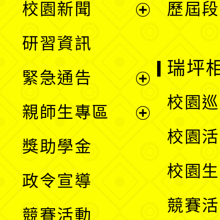
校園新聞
歷屆段
開
展
研習資訊
選
開
瑞坪
緊急通告
單
選
展
校園巡
親師生專區
單
開
展
校園活
獎助學金
選
開
校園生
政令宣導
單
選
競賽活
競賽活動
單