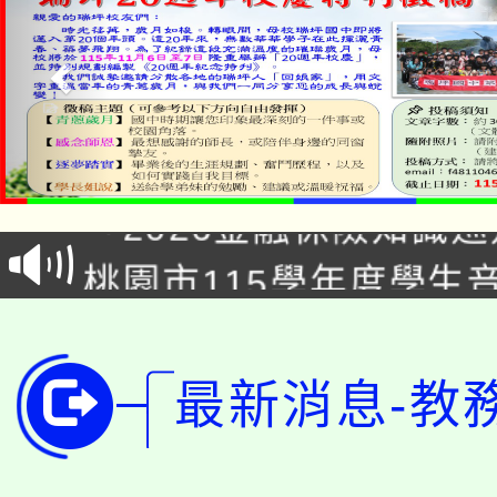
公告本校115學年度第1
「2026金融保險知識
代理(課)教師甄選結果(
桃園市115學年度學生
車」活動
公告本校115學年度第
生本土語及新住民語歌
公告本校115學年度第
代理(課)教師甄選結果(
最新消息-教
轉知中國文化大學推廣
代理(課)教師甄選結果(
轉知苗栗縣政府辦理11
《TA101》溝通分析