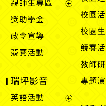
親師生專區
單
開
展
校園活
獎助學金
選
開
校園生
政令宣導
單
選
競賽活
競賽活動
單
教師研
瑞坪影音
專題演
英語活動