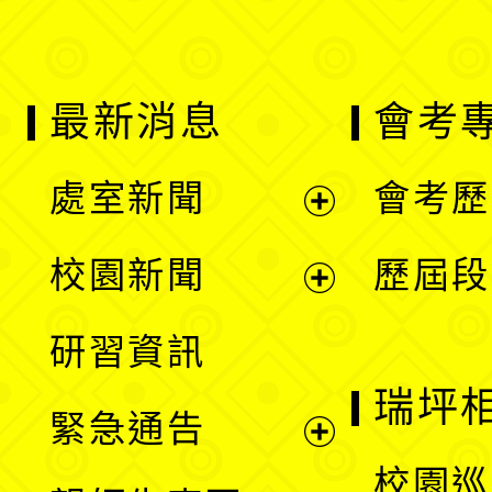
最新消息
會考
處室新聞
會考歷
展
校園新聞
歷屆段
開
展
研習資訊
選
開
瑞坪
緊急通告
單
選
展
校園巡