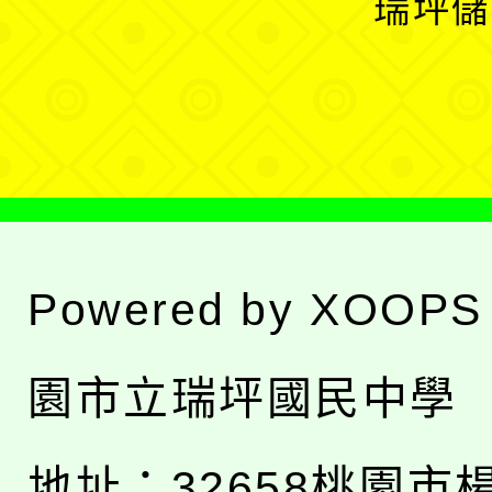
瑞坪儲
單
選
單
Powered by
XOOPS
園市立瑞坪國民中學
地址：
32658桃園市