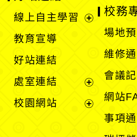
校務
線上自主學習
展
場地預
教育宣導
開
維修通
好站連結
選
會議記
處室連結
單
展
網站F
校園網站
開
展
事項通
選
開