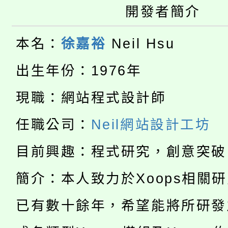
桃園市115學年度學生
開發者簡介
車」活動
公告本校115學年度第
生本土語及新住民語歌
本名：
徐嘉裕
Neil Hsu
公告本校115學年度第
代理(課)教師甄選結果(
出生年份：1976年
轉知中國文化大學推廣
代理(課)教師甄選結果(
現職：網站程式設計師
淨零綠生活教案入校路
《TA101》溝通分析
任職公司：
Neil網站設計工坊
115年食農教育專業人
會
程，歡迎學生輔導中心
目前興趣：程式研究，創意突破
學期銜接期間理賠案件
程
心理、諮商輔導、社會
簡介：本人致力於Xoops相關
淨零綠領人才培育課程
學籍身 分審查程序及
系所師生報名參加。
已有數十餘年，希望能將所研發
公告本校115學年度第1
版