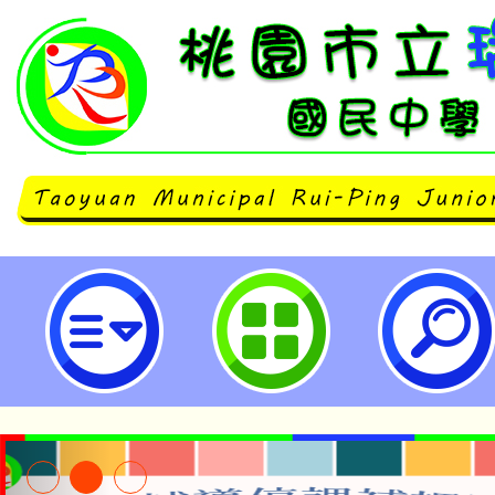
neilrpjhstyc網站設計者：徐嘉裕 N