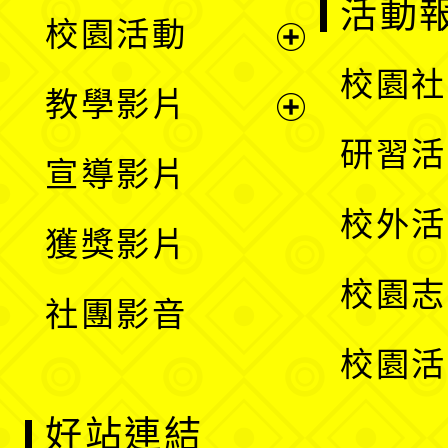
展
活動
校園活動
開
展
校園社
教學影片
選
開
展
研習活
宣導影片
單
選
開
校外活
獲獎影片
單
選
校園志
社團影音
單
校園活
好站連結