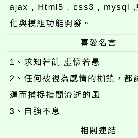
ajax , Html5 , css3 , mysq
化與模組功能開發。
喜愛名言
1、求知若飢 虛懷若愚
2、任何被視為感情的枷鎖，都
運而捕捉指間流逝的風
3、自強不息
相關連結