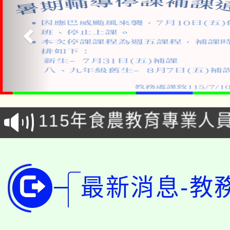
淨零綠生活教案入校路
115年食農教育專業人
會
學期銜接期間理賠案件
程
淨零綠領人才培育課程
學籍身 分審查程序及
最新消息-教
公告本校115學年度第1
版
「2026金融保險知識
代理(課)教師甄選結果(