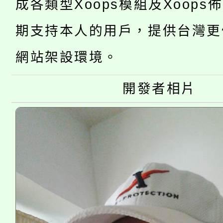
成各類型Xoops模組及Xoops
「2026金融保險知識
代理(課)教師甄選結果(
期支持本人的用戶，提供台灣更
桃園市115學年度學生
車」活動
網站架設環境。
公告本校115學年度第
生本土語及新住民語歌
公告本校115學年度第
開發者相片
代理(課)教師甄選結果(
轉知中國文化大學推廣
代理(課)教師甄選結果(
《TA101》溝通分析
程，歡迎學生輔導中心
心理、諮商輔導、社會